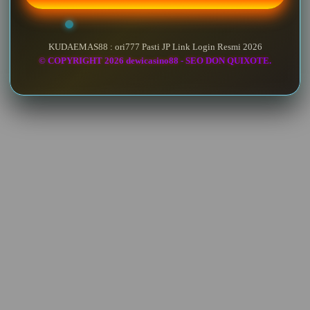
KUDAEMAS88 : ori777 Pasti JP Link Login Resmi 2026
© COPYRIGHT 2026 dewicasino88 - SEO DON QUIXOTE.