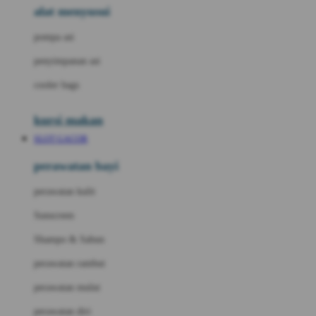
alat menyusui
pompa asi
penyimpanan asi
cooler bags
kursi makan
SLOT GACOR
perawatan bayi
perawatan kulit
Sunscreen
Shampo & Sabun
perawatan rambut
perawatan mulut
perawatan diri