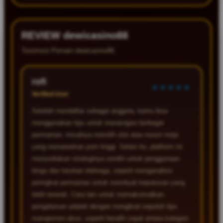
atau melihat promosi terbaru. Platform ini menyediakan
berbagai tips untuk menjelajahi platform. Misalnya,
cepat antara kategori game kasino dan aktivitas terkait
khusus. Selain itu, platform ini juga menyediakan
panduan penggunaan yang aman dan cepat untuk
kamu bisa mencoba strategi baru untuk permainan
olahraga. Anda dapat mengatur akun Anda dengan
pilihan untuk taruhan olahraga, dimana kamu dapat
mengelola akun, beralih antara kategori permainan, dan
bingo atau mempelajari cara menganalisis peringkat
mudah, memeriksa riwayat aktivitas, dan
mengikuti pertandingan favoritmu dan berpartisipasi
REVIEW dewicasino88
melakukan deposit maupun penarikan. Pengguna juga
dalam taruhan olahraga untuk mengambil keputusan
mengoptimalkan pengalaman bermain Anda secara
secara virtual. Untuk pengalaman yang lebih optimal,
bisa mendapatkan bantuan dukungan jika diperlukan.
Testimoni Pemain dewicasino88.
yang lebih tepat. Platform ini juga menyediakan
online. Platform ini juga memberikan informasi terbaru
terdapat tips dan strategi yang bisa kamu gunakan,
informasi tentang cara mengelola poin dan
tentang petunjuk menggunakan fitur-fitur platform dan
seperti mempelajari cara terbaik untuk mengelola
memanfaatkan promosi yang tersedia. Selain itu, kamu
update permainan yang terbaru. Dengan mempelajari
akunmu, mulai dari daftar (register) sebagai anggota
dina
bisa mendapatkan tips untuk navigasi cepat antar
tips dan strategi yang tersedia, Anda dapat
hingga memantau poin atau saldo. Pengguna juga
kategori permainan, seperti dari casino ke olahraga atau
Verified User
memaksimalkan pengalaman bermain dan menjelajahi
dapat dengan mudah beralih antara kategori permainan
sebaliknya. Bagi yang baru bergabung, ada panduan
berbagai macam game yang ditawarkan dengan cara
hanya dalam beberapa klik. Jadi, kamu dapat
mengenai cara daftar dan melakukan deposit serta
yang lebih mudah dan menyenangkan.
menikmati platform ini secara efektif dengan mengikuti
withdrawal dengan aman dan efisien. Dengan
alur penggunaan serta tips yang diberikan, untuk
mempelajari cara-cara ini, kamu akan lebih mudah
pengalaman bermain online yang menyenangkan dan
menikmati beragam game online seperti slot, table
optimal.
games, dan sports betting dengan menciptakan
pengalaman yang menyenangkan dan bermanfaat.