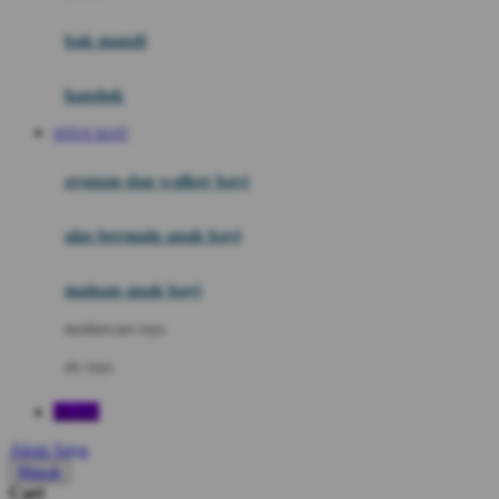
Mini Monkey
Moby
bak mandi
Momami
handuk
Mothercare
SITUS SLOT
Mustela
ayunan dan walker bayi
My Buddy Tag
My K
alas bermain anak bayi
N
mainan anak bayi
Naif
mothercare toys
Nike
elc toys
Nordic Natural
SLOT
Nuby
Akun Saya
Nuna
Masuk
Cari