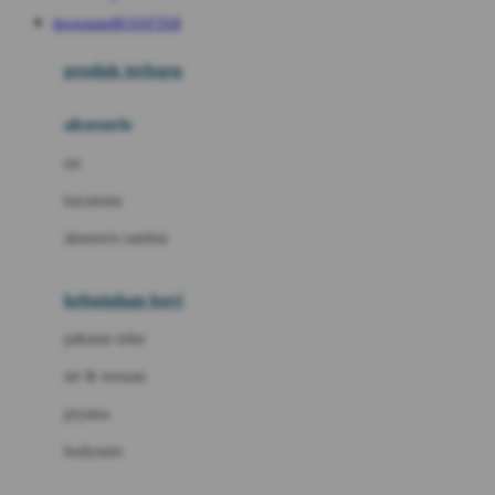
Awan
dewicasino88 DAFTAR
Azetabio
produk terbaru
B
aksesoris
Baabaasheepz
tas
Babiators
kacamata
Baby Dove
aksesoris rambut
Baby Jogger
Baby Rovega
kebutuhan bayi
Babybee
pakaian tidur
Banana Boat
set & terusan
Banz
piyama
Barbie
bodysuits
Beaba