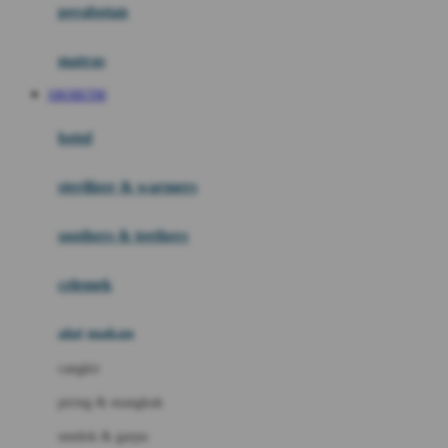
perabotan
Happy Tummy
Hauck
matras
Havaianas
SBOBET88
Hegen
botol
Hot Wheels
sterilizer & warmers
Hybrid
soothers & teethers
I
Inlacta DHA
celemek
Interlac
alat makan
Ivenet
cangkir
J
piring & mangkuk
Jack N Jill
sendok & garpu