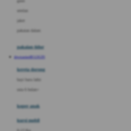
gaun
Dae Organics
setelan
Docare
jaket
Doona
pakaian dalam
Down To Earth
Drew
pakaian tidur
Dr. Brown's
dewicasino88 LOGIN
E
kereta dorong
ELC
bayi baru lahir
Ergobaby
usia 6 bulan+
Expert Care
koper anak
Ezyroller
kursi mobil
F
0-13 Kg