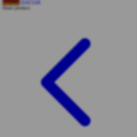
DAFTAR
LOGIN
Squishmallows
Share product:
Starbooks
Stick-O
Stokke
Sudocrem
Sumimo
Sunnylife
Sun-Staches
Swimava
T
Tommee Tippee
Trunki
Tutti Bambini