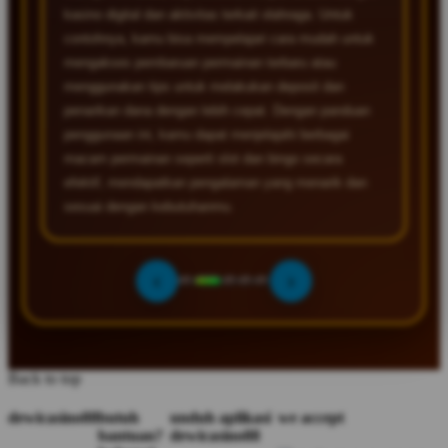
‹
›
Back to top
dewicasino88
butuh
unduh aplikasi
we accept
bantuan?
dewicasino88
hubungi
kami
dewicasino88
SLOT
Direktorat Jenderal
hubungi
ikuti kami di
dewicasino88