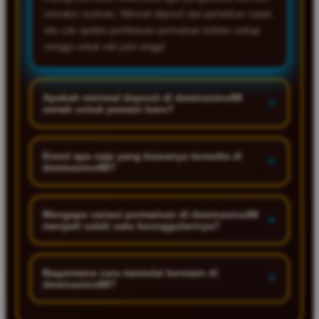
semakin nyaman. Nikmati deposit dan penarikan cepat,
lalu cek update pembaruan permainan terbaru setiap
minggu untuk raih poin tinggi!
Apakah minimal deposit di dewicasino88
+
ramah untuk pemain baru?
Platform ini menyediakan beragam pilihan permainan
online untuk Anda nikmati, mulai dari digital slots dan
Event apa saja yang biasanya tersedia di
+
dewicasino88?
bingo hingga table games dan sports-related gaming.
Sebagai contoh, selain mengakses beragam pilihan
Setelah mendaftar, anggota dapat menggunakan tips
game yang tersedia, Anda juga dapat mempelajari
untuk menavigasi berbagai permainan kasino, slot,
Mengapa variasi permainan di dewicasino88
strategize untuk meningkatkan peluang bermain seperti
+
menjadi salah satu keunggulannya?
bingo, dan taruhan olahraga di platform ini. Misalnya,
menganalisis peringkat permainan untuk membuat
para pemain bisa memilih permainan yang memiliki poin
keputusan lebih hati-hati dalam taruhan olahraga. Cara
Platform ini memungkinkan kamu untuk menjelajahi
tinggi atau strategi seperti menganalisis peringkat
ini dapat membantu Anda lebih menikmati pengalaman
berbagai macam permainan online, seperti slot, bingo,
Bagaimana cara memulai bermain di
permainan dalam kategori olahraga untuk membuat
+
berpartisipasi dalam berbagai macam event olahraga.
dewicasino88?
dan berbagai jenis permainan meja. Misalnya, kamu
keputusan yang lebih hati-hati. Selain itu, pengguna
Selain itu, platform ini menawarkan tips untuk
bisa mencoba slot dengan hadiah-hadiah menarik atau
dapat mengakses tips tentang cara mendaftar gratis
Setelah daftar akun selesai, kamu bisa menggunakan
manajemen akun yang efektif, seperti beralih dengan
menantang dirimu dalam game bingo dengan strategi