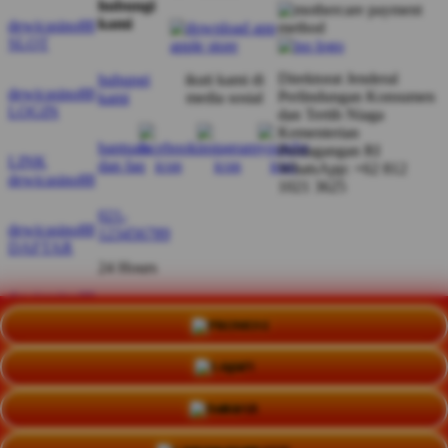
Perlindungan Konsumen
kami
media sosial
LOGIN
dan Tertib Niaga
Kementerian
bantuan
Perdagangan RI
LINK
dan faq
WhatsApp: +62 812
dewicasino88
1021 3625
021-
dewicasino88
123456789
DAFTAR
24 Hours
dewicasino88
LINK
DAFTAR
dewicasino88
PROMO
dewicasino88
TOGEL
LOGIN
SITUS
DAFTAR
dewicasino88