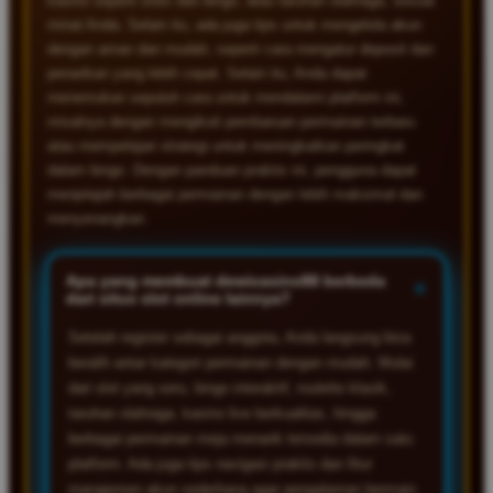
kasino seperti slots dan bingo, atau taruhan olahraga, sesuai
minat Anda. Selain itu, ada juga tips untuk mengelola akun
dengan aman dan mudah, seperti cara mengatur deposit dan
penarikan yang lebih cepat. Selain itu, Anda dapat
menemukan sepuluh cara untuk mendalami platform ini,
misalnya dengan mengikuti pembaruan permainan terbaru
atau mempelajari strategi untuk meningkatkan peringkat
dalam bingo. Dengan panduan praktis ini, pengguna dapat
menjelajah berbagai permainan dengan lebih maksimal dan
menyenangkan.
Apa yang membuat dewicasino88 berbeda
+
dari situs slot online lainnya?
Setelah register sebagai anggota, Anda langsung bisa
beralih antar kategori permainan dengan mudah. Mulai
dari slot yang seru, bingo interaktif, roulette klasik,
taruhan olahraga, kasino live berkualitas, hingga
berbagai permainan meja menarik tersedia dalam satu
platform. Ada juga tips navigasi praktis dan fitur
manajemen akun sederhana agar pengalaman bermain