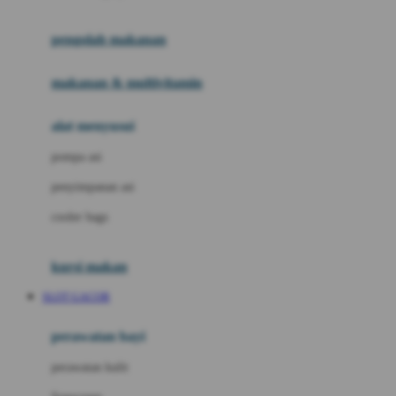
Joie
pengolah makanan
Joolz
Jujube
makanan & multivitamin
K
alat menyusui
Kiddycuts
pompa asi
Kumon
penyimpanan asi
L
cooler bags
Leapfrog
kursi makan
Leclerc
SLOT GACOR
Lee Vierra
Lillebaby
perawatan bayi
Little Bird Told Me
perawatan kulit
Little Miss Janis