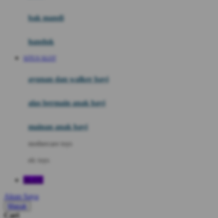
Mini Monkey
Moby
bak mandi
Momami
handuk
Mothercare
SITUS SLOT
Mustela
ayunan dan walker bayi
My Buddy Tag
My K
alas bermain anak bayi
N
mainan anak bayi
Naif
mothercare toys
Nike
elc toys
Nordic Natural
SLOT
Nuby
Akun Saya
Nuna
Masuk
Cari