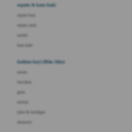
Beauty Barn
sepatu & kaus kaki
Bio Oil
sepatu bayi
Biolane
sepatu anak
Bite Fighters
sandal
Bizzi Growin
kaus kaki
Blackmores
fashion bayi (0bln-3thn)
Blooming Marvellous
atasan
Bonnels
bawahan
Bravado
gaun
Bruder
setelan
Brush Baby
jaket & kardigan
Buds Organics
aksesoris
Bugaboo