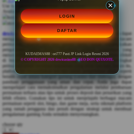
Earn
1.000.000
-
100.000.000
Bonus
Use Installment Options from
.
Laarn more
Q
Available for :
LOGIN
home delivery
QV Baby
store pickup
DAFTAR
dewicasino88
Setelah Anda mendaftar sebagai anggota, Anda dapat
R
menggunakan tips yang tersedia untuk menavigasi berbagai macam
permainan, seperti slot dan games meja, untuk meningkatkan
Real Shades
pengalaman online Anda. Misalnya, pilihlah permainan yang
KUDAEMAS88 : ori777 Pasti JP Link Login Resmi 2026
menawarkan poin tinggi atau coba strategi untuk penggunaan efektif
Red Castle
© COPYRIGHT 2026 dewicasino88 - SEO DON QUIXOTE.
di bingo dan taruhan olahraga, seperti menganalisis peringkat
permainan untuk membuat keputusan yang lebih hati-hati. Selain itu,
Ribbon Madness
platform ini menyediakan ten tips untuk pengelolaan akun, seperti
beralih cepat antara kategori gaming (casino dan olahraga), dengan
S
panduan penggunaan yang aman dan cepat. Anda juga dapat
mempelajari cara memaksimalkan pengalaman melalui pembaruan
Sebamed
permainan terbaru atau tips untuk proses deposit dan penarikan yang
lebih efisien. Gunakan tips ini untuk menjelajahi berbagai macam
Silver Cross
permainan seperti slot, bingo, dan game meja, serta nikmati platform
yang ramah pengguna dan penuh dengan strategi untuk membuat
Simply Idea
pengalaman gaming Anda semakin menyenangkan.
Skip Hop
choose qty
Spectra