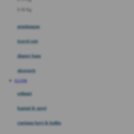
Felt So Sweet
0-36 Kg
Fisher Price
Flipper
gendongan
Friends Of Sally
travel cots
G
diaper bags
Gb
Geko
aksesoris
Graco
SLOT88
Gund
selimut
H
bantal & sprei
Habbie
Haenim
ranjang bayi & balita
Happy Horse