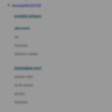
Awan
dewicasino88 DAFTAR
Azetabio
produk terbaru
B
aksesoris
Baabaasheepz
tas
Babiators
kacamata
Baby Dove
aksesoris rambut
Baby Jogger
Baby Rovega
kebutuhan bayi
Babybee
pakaian tidur
Banana Boat
set & terusan
Banz
piyama
Barbie
bodysuits
Beaba