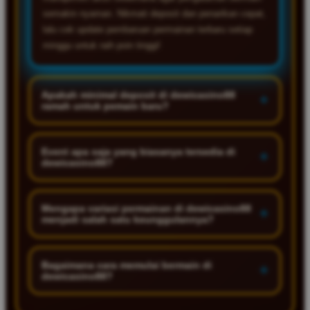
semakin nyaman. Nikmati deposit dan penarikan cepat,
lalu cek update pembaruan permainan terbaru setiap
minggu untuk raih poin tinggi!
Apakah minimal deposit di dewicasino88
+
ramah untuk pemain baru?
Platform ini menyediakan beragam pilihan permainan
online untuk Anda nikmati, mulai dari digital slots dan
Event apa saja yang biasanya tersedia di
+
dewicasino88?
bingo hingga table games dan sports-related gaming.
Sebagai contoh, selain mengakses beragam pilihan
Setelah mendaftar, anggota dapat menggunakan tips
game yang tersedia, Anda juga dapat mempelajari
untuk menavigasi berbagai permainan kasino, slot,
Mengapa variasi permainan di dewicasino88
strategize untuk meningkatkan peluang bermain seperti
+
menjadi salah satu keunggulannya?
bingo, dan taruhan olahraga di platform ini. Misalnya,
menganalisis peringkat permainan untuk membuat
para pemain bisa memilih permainan yang memiliki poin
keputusan lebih hati-hati dalam taruhan olahraga. Cara
Platform ini memungkinkan kamu untuk menjelajahi
tinggi atau strategi seperti menganalisis peringkat
ini dapat membantu Anda lebih menikmati pengalaman
berbagai macam permainan online, seperti slot, bingo,
Bagaimana cara memulai bermain di
permainan dalam kategori olahraga untuk membuat
+
berpartisipasi dalam berbagai macam event olahraga.
dewicasino88?
dan berbagai jenis permainan meja. Misalnya, kamu
keputusan yang lebih hati-hati. Selain itu, pengguna
Selain itu, platform ini menawarkan tips untuk
bisa mencoba slot dengan hadiah-hadiah menarik atau
dapat mengakses tips tentang cara mendaftar gratis
Setelah daftar akun selesai, kamu bisa menggunakan
manajemen akun yang efektif, seperti beralih dengan
menantang dirimu dalam game bingo dengan strategi