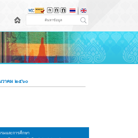
 ธันวาคม ๒๕๖๐
นธรรมและการศึกษา