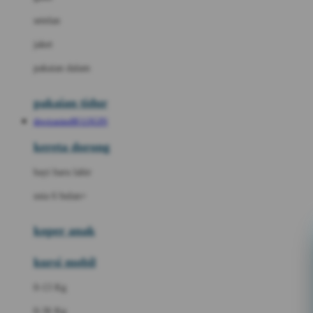
setelan
jaket
pakaian dalam
pakaian tidur
dewicasino88 LOGIN
kereta dorong
bayi baru lahir
usia 6 bulan+
koper anak
kursi mobil
0-13 Kg
0-36 Kg