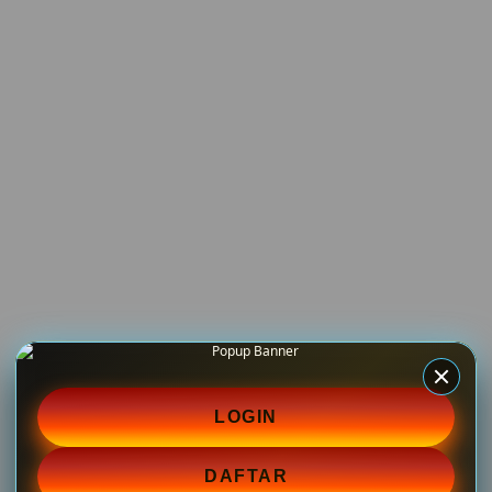
LOGIN
DAFTAR