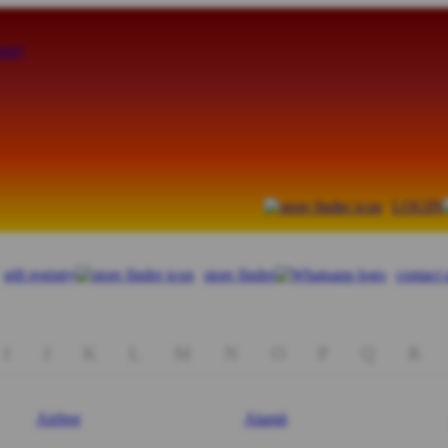
istry
LOGIN
gift registry
store finder
contact 
I
J
K
L
M
N
O
P
Q
R
Airfree
Alamii