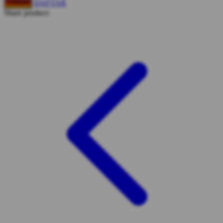
DAFTAR
LOGIN
Squishmallows
Share product:
Starbooks
Stick-O
Stokke
Sudocrem
Sumimo
Sunnylife
Sun-Staches
Swimava
T
Tommee Tippee
Trunki
Tutti Bambini