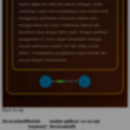
‹
›
Back to top
dewicasino88
butuh
unduh aplikasi
we accept
bantuan?
dewicasino88
hubungi
kami
dewicasino88
SLOT
Direktorat Jenderal
hubungi
ikuti kami di
dewicasino88