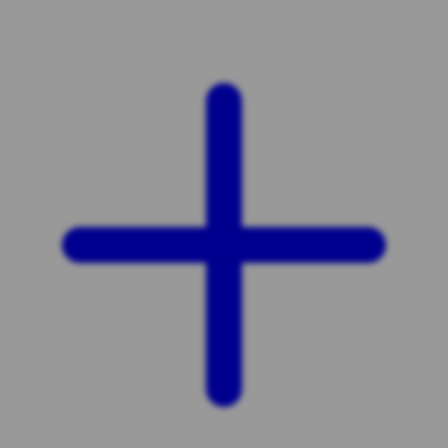
X
Xootz
Y
Yamatoya
Z
Zaxy
Zoggs
0-9
4Moms
59S