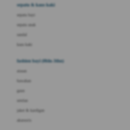
Beauty Barn
sepatu & kaus kaki
Bio Oil
sepatu bayi
Biolane
sepatu anak
Bite Fighters
sandal
Bizzi Growin
kaus kaki
Blackmores
fashion bayi (0bln-3thn)
Blooming Marvellous
atasan
Bonnels
bawahan
Bravado
gaun
Bruder
setelan
Brush Baby
jaket & kardigan
Buds Organics
aksesoris
Bugaboo