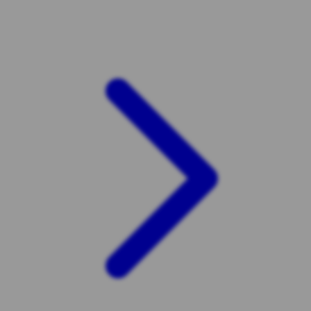
Twistshake
TY Toys
U
V
Veja
Vitaflow
Vtech
W
Waterland
Wellness