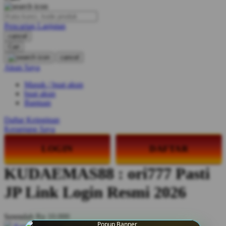
O
Pencarian Lanjutan
Oh Ma Grain
cancel
Okiedog
Cari
cancel
P
Akun Saya
Masuk / buat akun
Peachy
buat akun
Phil & Ted's
Bantuan
Philips Avent
Daftar Keinginan
Keranjang Saya
Pigeon
LOGIN
DAFTAR
Playgro
KUDAEMAS88 : ori777 Pasti
Poled Global
JP Link Login Resmi 2026
Ponycycle
Puma
Serendah
Rp 10.000
Pureats