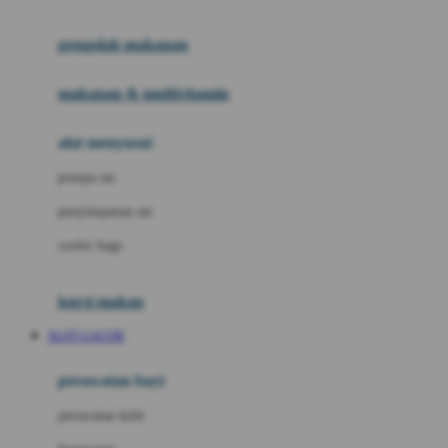
Joie
pengolah makanan
Joolz
Jujube
makanan & multivitamin
K
alat menyusui
Kiddycuts
pompa asi
Kumon
penyimpanan asi
L
cooler bags
Leapfrog
kursi makan
Leclerc
SLOT GACOR
Lee Vierra
Lillebaby
perawatan bayi
Little Bird Told Me
perawatan kulit
Little Miss Janis