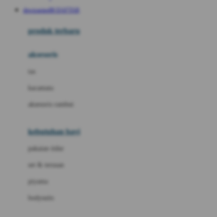
Awan
dewicasino88 DAFTAR
Azetabio
produk terbaru
B
aksesoris
Baabaasheepz
tas
Babiators
kacamata
Baby Dove
aksesoris rambut
Baby Jogger
Baby Rovega
kebutuhan bayi
Babybee
pakaian tidur
Banana Boat
set & terusan
Banz
piyama
Barbie
bodysuits
Beaba