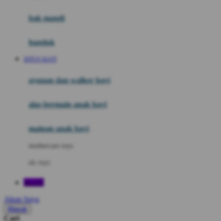
Mini Monkey
Moby
bak mandi
Momami
handuk
Mothercare
SITUS SLOT
Mustela
ayunan dan walker bayi
My Buddy Tag
My K
alas bermain anak bayi
N
mainan anak bayi
Naif
mothercare toys
Nike
elc toys
Nordic Natural
SLOT
Nuby
Akun Saya
Nuna
Masuk
Cari