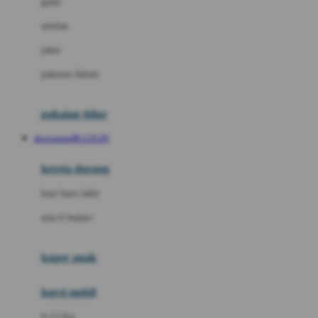
gaun
Dae Organics
setelan
Docare
jaket
Doona
pakaian dalam
Down To Earth
Drew
pakaian tidur
Dr. Brown's
dewicasino88 LOGIN
E
kereta dorong
ELC
bayi baru lahir
Ergobaby
usia 6 bulan+
Expert Care
koper anak
Ezyroller
kursi mobil
F
0-13 Kg