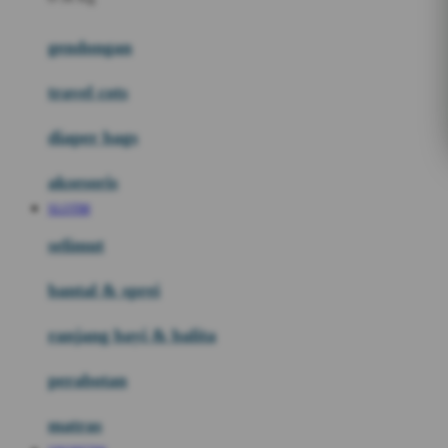
gendongan
travel cots
diaper bags
aksesoris
SLOT88
selimut
bantal & sprei
ranjang bayi & balita
perabotan
matras