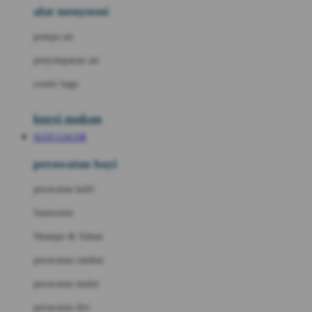
alat menyusui
pompa asi
penyimpanan asi
cooler bags
kursi makan
SLOT GACOR
perawatan bayi
perawatan kulit
Sunscreen
Shampo & Sabun
perawatan rambut
perawatan mulut
perawatan diri