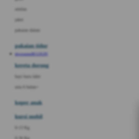
setelan
jaket
pakaian dalam
pakaian tidur
dewicasino88 LOGIN
kereta dorong
bayi baru lahir
usia 6 bulan+
koper anak
kursi mobil
0-13 Kg
0-36 Kg