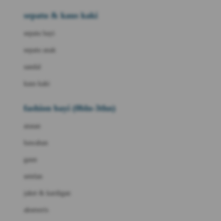
sepatu & kaus kaki
sepatu bayi
sepatu anak
sandal
kaus kaki
fashion bayi (0bln-3thn)
atasan
bawahan
gaun
setelan
jaket & kardigan
aksesoris