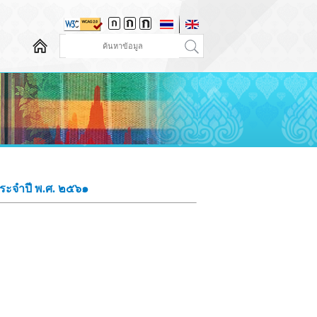
ประจำปี พ.ศ. ๒๕๖๑