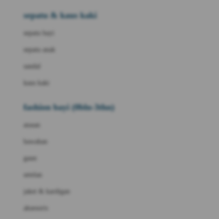
sepatu & kaus kaki
sepatu bayi
sepatu anak
sandal
kaus kaki
fashion bayi (0bln-3thn)
atasan
bawahan
gaun
setelan
jaket & kardigan
aksesoris