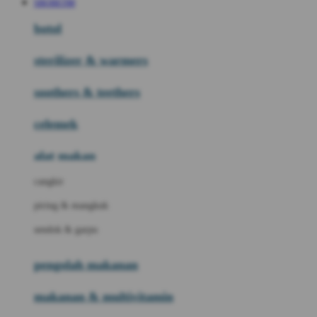
SBOBET88
botol
sterilizer & warmers
soothers & teethers
celemek
alat makan
cangkir
piring & mangkuk
sendok & garpu
pengolah makanan
makanan & multivitamin