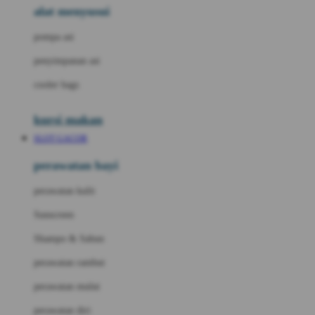
alat menyusui
pompa asi
penyimpanan asi
cooler bags
kursi makan
SLOT GACOR
perawatan bayi
perawatan kulit
Sunscreen
Shampo & Sabun
perawatan rambut
perawatan mulut
perawatan diri