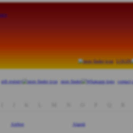
istry
LOGIN
gift registry
store finder
contact 
I
J
K
L
M
N
O
P
Q
R
Airfree
Alamii