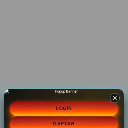
LOGIN
DAFTAR