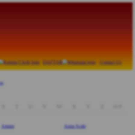
DAFTAR
Contact Us
us
S
T
U
V
W
X
Y
Z
0-9
Amara
Aqua Scale