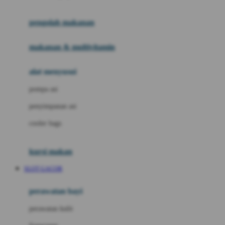
Joie
pengolah makanan
Joolz
Jujube
makanan & multivitamin
K
alat menyusui
Kiddycuts
pompa asi
Kumon
penyimpanan asi
L
cooler bags
Leapfrog
kursi makan
Leclerc
SLOT GACOR
Lee Vierra
Lillebaby
perawatan bayi
Little Bird Told Me
perawatan kulit
Little Miss Janis