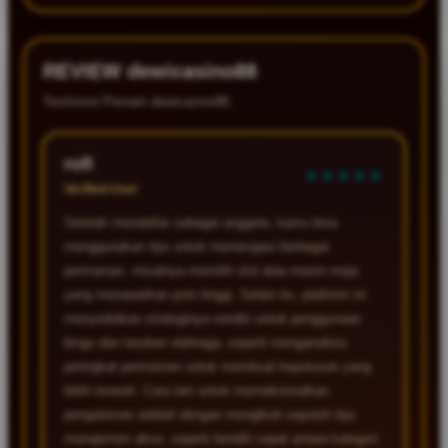
atau melihat promosi terbaru. Platform ini menyediakan
berbagai tips untuk menjelajahi platform. Misalnya,
cepat antara kategori game kasino dan aktivitas terkait
khusus. Selain itu, platform ini juga menyediakan
panduan penggunaan yang aman dan cepat untuk
kamu bisa mencoba strategi baru untuk permainan
olahraga. Anda dapat mengatur akun Anda dengan
pilihan untuk taruhan olahraga, dimana kamu dapat
mengelola akun, beralih antara kategori permainan, dan
bingo atau mempelajari cara menganalisis peringkat
mudah, memeriksa riwayat aktivitas, dan
mengikuti pertandingan favoritmu dan berpartisipasi
REVIEW dewicasino88
melakukan deposit maupun penarikan. Pengguna juga
dalam taruhan olahraga untuk mengambil keputusan
mengoptimalkan pengalaman bermain Anda secara
secara virtual. Untuk pengalaman yang lebih optimal,
bisa mendapatkan bantuan dukungan jika diperlukan.
Testimoni Pemain dewicasino88.
yang lebih tepat. Platform ini juga menyediakan
online. Platform ini juga memberikan informasi terbaru
terdapat tips dan strategi yang bisa kamu gunakan,
informasi tentang cara mengelola poin dan
tentang petunjuk menggunakan fitur-fitur platform dan
seperti mempelajari cara terbaik untuk mengelola
memanfaatkan promosi yang tersedia. Selain itu, kamu
update permainan yang terbaru. Dengan mempelajari
akunmu, mulai dari daftar (register) sebagai anggota
dina
bisa mendapatkan tips untuk navigasi cepat antar
★★★★★
tips dan strategi yang tersedia, Anda dapat
hingga memantau poin atau saldo. Pengguna juga
Verified User
kategori permainan, seperti dari casino ke olahraga atau
memaksimalkan pengalaman bermain dan menjelajahi
dapat dengan mudah beralih antara kategori permainan
sebaliknya. Bagi yang baru bergabung, ada panduan
Setelah mengunduh aplikasi dan mendaftar menjadi
berbagai macam game yang ditawarkan dengan cara
hanya dalam beberapa klik. Jadi, kamu dapat
mengenai cara daftar dan melakukan deposit serta
yang lebih mudah dan menyenangkan.
anggota, kamu bisa memulai petualangan seru di dunia
menikmati platform ini secara efektif dengan mengikuti
withdrawal dengan aman dan efisien. Dengan
online casino ini! Platform ini menyediakan beragam
alur penggunaan serta tips yang diberikan, untuk
mempelajari cara-cara ini, kamu akan lebih mudah
permainan seperti slot, bingo, dan berbagai jenis game
pengalaman bermain online yang menyenangkan dan
menikmati beragam game online seperti slot, table
optimal.
meja. Misalnya, untuk kamu penggemar olahraga,
games, dan sports betting dengan menciptakan
tersedia juga sports-related gaming untuk memuaskan
pengalaman yang menyenangkan dan bermanfaat.
semangatmu. Untuk memaksimalkan pengalaman
bermain, cobalah tips dan strategi yang tersedia, salah
satunya adalah analisa peringkat permainan agar
keputusanmu lebih tepat. Selain itu, platform ini juga