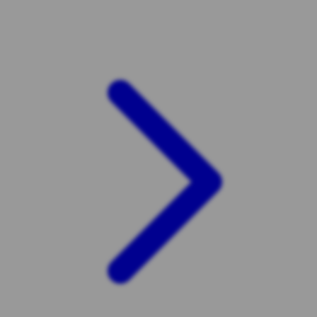
Twistshake
TY Toys
U
V
Veja
Vitaflow
Vtech
W
Waterland
Wellness