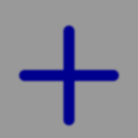
X
Xootz
Y
Yamatoya
Z
Zaxy
Zoggs
0-9
4Moms
59S