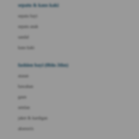
Beauty Barn
sepatu & kaus kaki
Bio Oil
sepatu bayi
Biolane
sepatu anak
Bite Fighters
sandal
Bizzi Growin
kaus kaki
Blackmores
fashion bayi (0bln-3thn)
Blooming Marvellous
atasan
Bonnels
bawahan
Bravado
gaun
Bruder
setelan
Brush Baby
jaket & kardigan
Buds Organics
aksesoris
Bugaboo