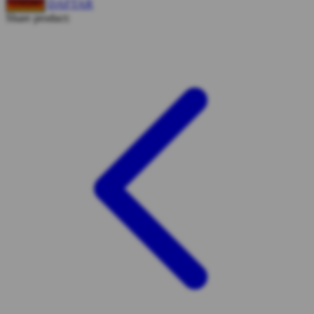
DAFTAR
LOGIN
Squishmallows
Share product:
Starbooks
Stick-O
Stokke
Sudocrem
Sumimo
Sunnylife
Sun-Staches
Swimava
T
Tommee Tippee
Trunki
Tutti Bambini