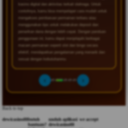
menawarkan panduan tentang cara mudah mengelola
akun, seperti beralih cepat antara kategori permainan
atau memeriksa riwayat aktivitas secara teratur.
Jangan lupa, akses update terbaru untuk menikmati
permainan baru dan fitur-fitur menarik!
‹
›
Back to top
dewicasino88
butuh
unduh aplikasi
we accept
bantuan?
dewicasino88
hubungi
kami
dewicasino88
SLOT
Direktorat Jenderal
hubungi
ikuti kami di
dewicasino88