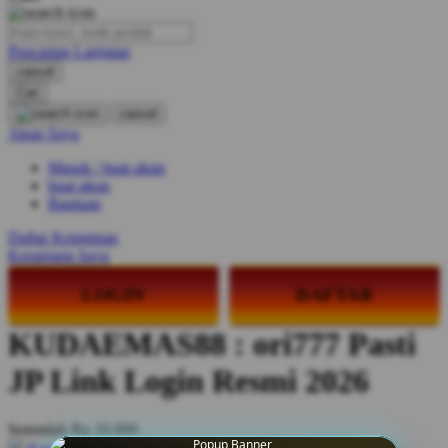
O
Pencarian Lanjutan
Oh Ma Grain
cancel
Okiedog
Cari
cancel
P
Akun Saya
Masuk / buat akun
Peachy
buat akun
Phil & Ted's
Bantuan
Philips Avent
Daftar Keinginan
Keranjang Saya
Pigeon
LOGIN
DAFTAR
Playgro
KUDAEMAS88 : ori777 Pasti
Poled Global
JP Link Login Resmi 2026
Ponycycle
Puma
Serendah
Rp 10.000
Pureats