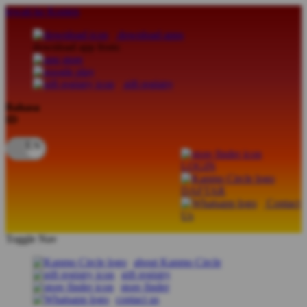
lewati ke Konten
download apps
download app from:
gift registry
Bahasa
ID
LOGIN
DAFTAR
Contact
Us
Toggle Nav
about Kanmo Circle
gift registry
store finder
contact us