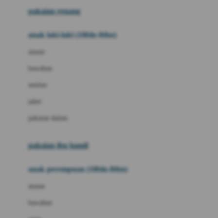
Buggygear
pakaian renang
Bumkins
anak laki-laki (18bln-8thn)
C
atasan
Cetaphil
bawahan
Chicco
setelan
Childlife
jaket
Clevamama
pakaian dalam
Cocolatte
Cottonseeds
pakaian ibu hamil
Cozy N Safe
anak perempuan (18bln-8thn)
Crane
atasan
Cybex
bawahan
D