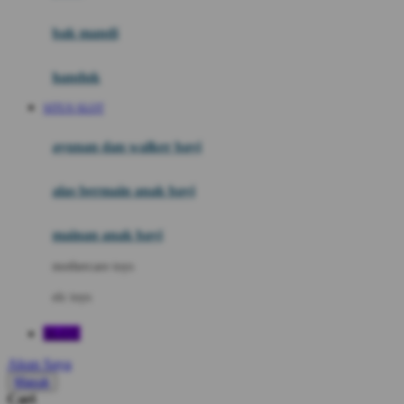
Mini Monkey
Moby
bak mandi
Momami
handuk
Mothercare
SITUS SLOT
Mustela
ayunan dan walker bayi
My Buddy Tag
My K
alas bermain anak bayi
N
mainan anak bayi
Naif
mothercare toys
Nike
elc toys
Nordic Natural
SLOT
Nuby
Akun Saya
Nuna
Masuk
Cari