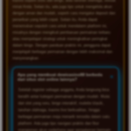
kasino seperti slots dan bingo, atau taruhan olahraga, sesuai
minat Anda. Selain itu, ada juga tips untuk mengelola akun
dengan aman dan mudah, seperti cara mengatur deposit dan
penarikan yang lebih cepat. Selain itu, Anda dapat
menemukan sepuluh cara untuk mendalami platform ini,
misalnya dengan mengikuti pembaruan permainan terbaru
atau mempelajari strategi untuk meningkatkan peringkat
dalam bingo. Dengan panduan praktis ini, pengguna dapat
menjelajah berbagai permainan dengan lebih maksimal dan
menyenangkan.
Apa yang membuat dewicasino88 berbeda
+
dari situs slot online lainnya?
Setelah register sebagai anggota, Anda langsung bisa
beralih antar kategori permainan dengan mudah. Mulai
dari slot yang seru, bingo interaktif, roulette klasik,
taruhan olahraga, kasino live berkualitas, hingga
berbagai permainan meja menarik tersedia dalam satu
platform. Ada juga tips navigasi praktis dan fitur
manajemen akun sederhana agar pengalaman bermain