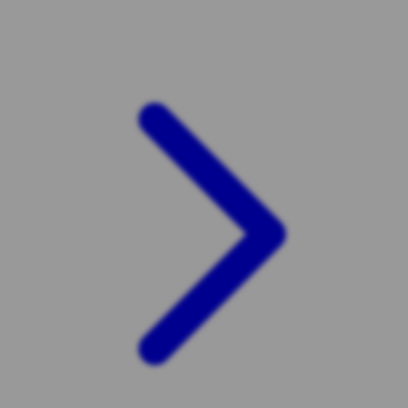
Twistshake
TY Toys
U
V
Veja
Vitaflow
Vtech
W
Waterland
Wellness