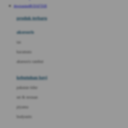
Awan
dewicasino88 DAFTAR
Azetabio
produk terbaru
B
aksesoris
Baabaasheepz
tas
Babiators
kacamata
Baby Dove
aksesoris rambut
Baby Jogger
Baby Rovega
kebutuhan bayi
Babybee
pakaian tidur
Banana Boat
set & terusan
Banz
piyama
Barbie
bodysuits
Beaba