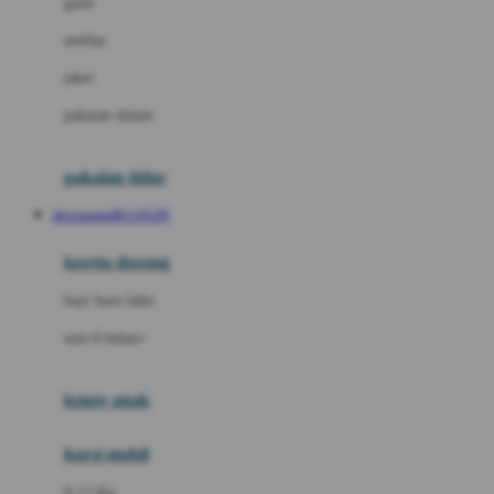
gaun
Dae Organics
setelan
Docare
jaket
Doona
pakaian dalam
Down To Earth
Drew
pakaian tidur
Dr. Brown's
dewicasino88 LOGIN
E
kereta dorong
ELC
bayi baru lahir
Ergobaby
usia 6 bulan+
Expert Care
koper anak
Ezyroller
kursi mobil
F
0-13 Kg