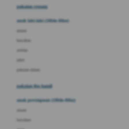
Buggygear
pakaian renang
Bumkins
anak laki-laki (18bln-8thn)
C
atasan
Cetaphil
bawahan
Chicco
setelan
Childlife
jaket
Clevamama
pakaian dalam
Cocolatte
Cottonseeds
pakaian ibu hamil
Cozy N Safe
anak perempuan (18bln-8thn)
Crane
atasan
Cybex
bawahan
D