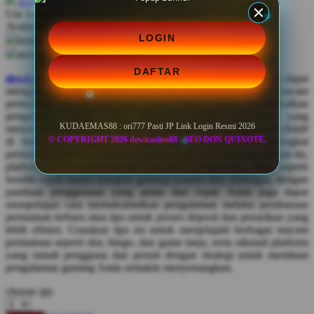
Earn
1.000.000
-
100.000.000
Bonus
Use Installment Options from
.
Laarn more
Q
Available for :
LOGIN
home delivery
QV Baby
store pickup
DAFTAR
dewicasino88
Setelah Anda mendaftar sebagai anggota, Anda dapat
R
menggunakan tips yang tersedia untuk menavigasi berbagai macam
permainan, seperti slot dan games meja, untuk meningkatkan
Real Shades
pengalaman online Anda. Misalnya, pilihlah permainan yang
KUDAEMAS88 : ori777 Pasti JP Link Login Resmi 2026
menawarkan poin tinggi atau coba strategi untuk penggunaan efektif
Red Castle
© COPYRIGHT 2026 dewicasino88 - SEO DON QUIXOTE.
di bingo dan taruhan olahraga, seperti menganalisis peringkat
permainan untuk membuat keputusan yang lebih hati-hati. Selain itu,
Ribbon Madness
platform ini menyediakan ten tips untuk pengelolaan akun, seperti
beralih cepat antara kategori gaming (casino dan olahraga), dengan
S
panduan penggunaan yang aman dan cepat. Anda juga dapat
mempelajari cara memaksimalkan pengalaman melalui pembaruan
Sebamed
permainan terbaru atau tips untuk proses deposit dan penarikan yang
lebih efisien. Gunakan tips ini untuk menjelajahi berbagai macam
Silver Cross
permainan seperti slot, bingo, dan game meja, serta nikmati platform
yang ramah pengguna dan penuh dengan strategi untuk membuat
Simply Idea
pengalaman gaming Anda semakin menyenangkan.
Skip Hop
choose qty
Spectra