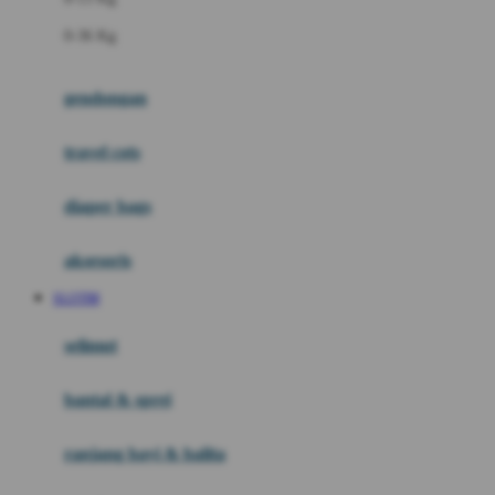
Felt So Sweet
0-36 Kg
Fisher Price
Flipper
gendongan
Friends Of Sally
travel cots
G
diaper bags
Gb
Geko
aksesoris
Graco
SLOT88
Gund
selimut
H
bantal & sprei
Habbie
Haenim
ranjang bayi & balita
Happy Horse