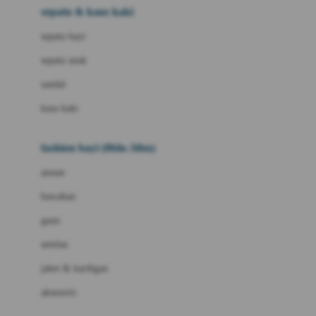
Beauty Barn
sepatu & kaus kaki
Bio Oil
sepatu bayi
Biolane
sepatu anak
Bite Fighters
sandal
Bizzi Growin
kaus kaki
Blackmores
fashion bayi (0bln-3thn)
Blooming Marvellous
atasan
Bonnels
bawahan
Bravado
gaun
Bruder
setelan
Brush Baby
jaket & kardigan
Buds Organics
aksesoris
Bugaboo