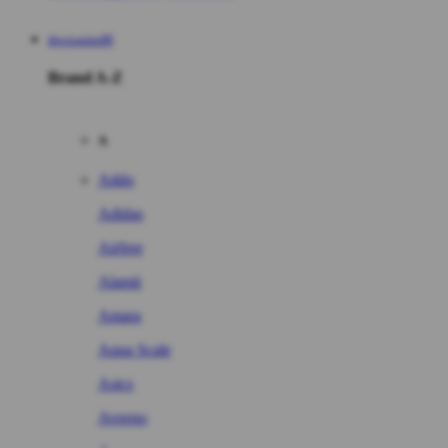
dewicasino88
Brand A-Z
A
Addo
Adidas
Airfree
Alamii
Amara
Aqua Scale
Asics
Aveeno