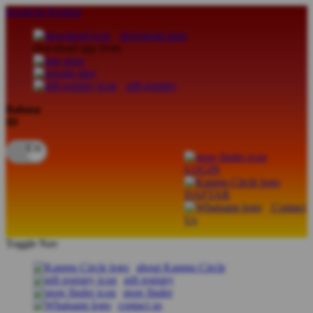
lewati ke Konten
download apps
download app from:
gift registry
Bahasa
ID
LOGIN
DAFTAR
Contact
Us
Toggle Nav
about Kanmo Circle
gift registry
store finder
contact us