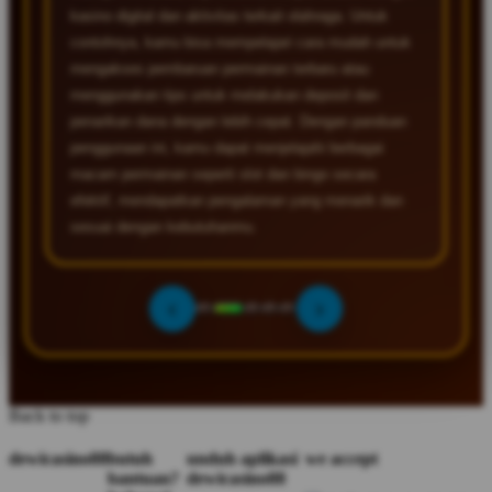
‹
›
Back to top
dewicasino88
butuh
unduh aplikasi
we accept
bantuan?
dewicasino88
hubungi
kami
dewicasino88
SLOT
Direktorat Jenderal
hubungi
ikuti kami di
dewicasino88