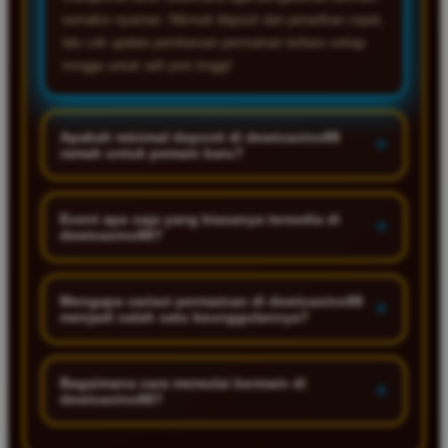
semakin nyaman. Nikmati deposit dan penarikan cepat,
lalu cek update pembaruan permainan terbaru setiap
minggu untuk raih poin tinggi!
Apakah minimal deposit di dewicasino88
+
ramah untuk pemain baru?
Platform ini menyediakan beragam pilihan permainan
online untuk Anda nikmati, mulai dari digital slots dan
Event apa saja yang biasanya tersedia di
+
dewicasino88?
bingo hingga table games dan sports-related gaming.
Sebagai contoh, selain mengakses beragam pilihan
Setelah mendaftar, anggota dapat menggunakan tips
game yang tersedia, Anda juga dapat mempelajari
untuk menavigasi berbagai permainan kasino, slot,
Mengapa variasi permainan di dewicasino88
strategize untuk meningkatkan peluang bermain seperti
+
menjadi salah satu keunggulannya?
bingo, dan taruhan olahraga di platform ini. Misalnya,
menganalisis peringkat permainan untuk membuat
para pemain bisa memilih permainan yang memiliki poin
keputusan lebih hati-hati dalam taruhan olahraga. Cara
Platform ini memungkinkan kamu untuk menjelajahi
tinggi atau strategi seperti menganalisis peringkat
ini dapat membantu Anda lebih menikmati pengalaman
berbagai macam permainan online, seperti slot, bingo,
Bagaimana cara memulai bermain di
permainan dalam kategori olahraga untuk membuat
+
berpartisipasi dalam berbagai macam event olahraga.
dewicasino88?
dan berbagai jenis permainan meja. Misalnya, kamu
keputusan yang lebih hati-hati. Selain itu, pengguna
Selain itu, platform ini menawarkan tips untuk
bisa mencoba slot dengan hadiah-hadiah menarik atau
dapat mengakses tips tentang cara mendaftar gratis
Setelah daftar akun selesai, kamu bisa menggunakan
manajemen akun yang efektif, seperti beralih dengan
menantang dirimu dalam game bingo dengan strategi