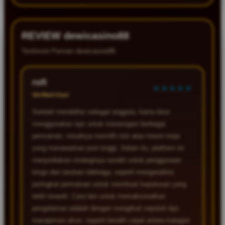
atau melihat promosi terbaru. Platform ini menyediakan
berbagai tips untuk menjelajahi platform. Misalnya,
cepat antara kategori game kasino dan aktivitas terkait
khusus. Selain itu, platform ini juga menyediakan
panduan penggunaan yang aman dan cepat untuk
kamu bisa mencoba strategi baru untuk permainan
olahraga. Anda dapat mengatur akun Anda dengan
pilihan untuk taruhan olahraga, dimana kamu dapat
mengelola akun, beralih antara kategori permainan, dan
bingo atau mempelajari cara menganalisis peringkat
mudah, memeriksa riwayat aktivitas, dan
mengikuti pertandingan favoritmu dan berpartisipasi
REVIEW dewicasino88
melakukan deposit maupun penarikan. Pengguna juga
dalam taruhan olahraga untuk mengambil keputusan
mengoptimalkan pengalaman bermain Anda secara
secara virtual. Untuk pengalaman yang lebih optimal,
bisa mendapatkan bantuan dukungan jika diperlukan.
Testimoni Pemain dewicasino88.
yang lebih tepat. Platform ini juga menyediakan
online. Platform ini juga memberikan informasi terbaru
terdapat tips dan strategi yang bisa kamu gunakan,
informasi tentang cara mengelola poin dan
tentang petunjuk menggunakan fitur-fitur platform dan
seperti mempelajari cara terbaik untuk mengelola
memanfaatkan promosi yang tersedia. Selain itu, kamu
update permainan yang terbaru. Dengan mempelajari
akunmu, mulai dari daftar (register) sebagai anggota
dina
bisa mendapatkan tips untuk navigasi cepat antar
tips dan strategi yang tersedia, Anda dapat
hingga memantau poin atau saldo. Pengguna juga
kategori permainan, seperti dari casino ke olahraga atau
Verified User
memaksimalkan pengalaman bermain dan menjelajahi
dapat dengan mudah beralih antara kategori permainan
sebaliknya. Bagi yang baru bergabung, ada panduan
berbagai macam game yang ditawarkan dengan cara
hanya dalam beberapa klik. Jadi, kamu dapat
mengenai cara daftar dan melakukan deposit serta
yang lebih mudah dan menyenangkan.
menikmati platform ini secara efektif dengan mengikuti
withdrawal dengan aman dan efisien. Dengan
alur penggunaan serta tips yang diberikan, untuk
mempelajari cara-cara ini, kamu akan lebih mudah
pengalaman bermain online yang menyenangkan dan
menikmati beragam game online seperti slot, table
optimal.
games, dan sports betting dengan menciptakan
pengalaman yang menyenangkan dan bermanfaat.