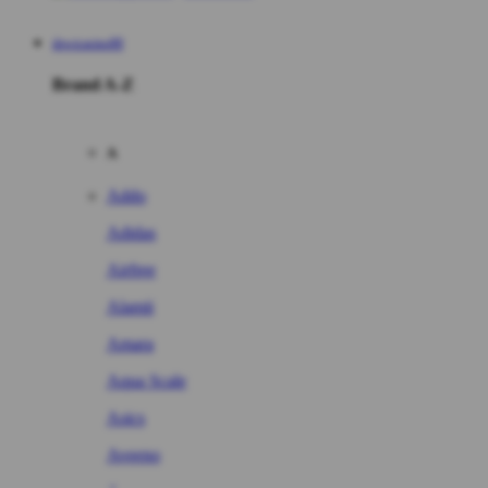
dewicasino88
Brand A-Z
A
Addo
Adidas
Airfree
Alamii
Amara
Aqua Scale
Asics
Aveeno