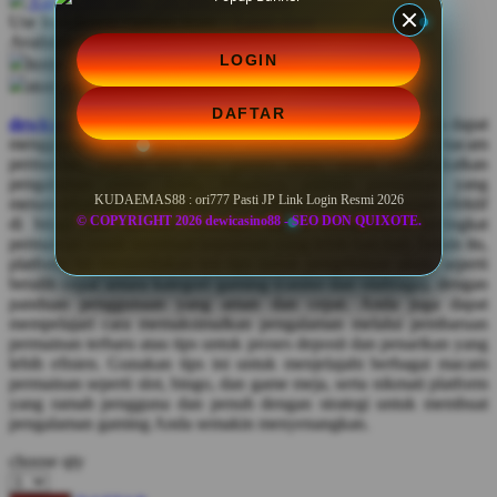
Earn
1.000.000
-
100.000.000
Bonus
Use Installment Options from
.
Laarn more
Q
Available for :
LOGIN
home delivery
QV Baby
store pickup
DAFTAR
dewicasino88
Setelah Anda mendaftar sebagai anggota, Anda dapat
R
menggunakan tips yang tersedia untuk menavigasi berbagai macam
permainan, seperti slot dan games meja, untuk meningkatkan
Real Shades
pengalaman online Anda. Misalnya, pilihlah permainan yang
KUDAEMAS88 : ori777 Pasti JP Link Login Resmi 2026
menawarkan poin tinggi atau coba strategi untuk penggunaan efektif
Red Castle
© COPYRIGHT 2026 dewicasino88 - SEO DON QUIXOTE.
di bingo dan taruhan olahraga, seperti menganalisis peringkat
permainan untuk membuat keputusan yang lebih hati-hati. Selain itu,
Ribbon Madness
platform ini menyediakan ten tips untuk pengelolaan akun, seperti
beralih cepat antara kategori gaming (casino dan olahraga), dengan
S
panduan penggunaan yang aman dan cepat. Anda juga dapat
mempelajari cara memaksimalkan pengalaman melalui pembaruan
Sebamed
permainan terbaru atau tips untuk proses deposit dan penarikan yang
lebih efisien. Gunakan tips ini untuk menjelajahi berbagai macam
Silver Cross
permainan seperti slot, bingo, dan game meja, serta nikmati platform
yang ramah pengguna dan penuh dengan strategi untuk membuat
Simply Idea
pengalaman gaming Anda semakin menyenangkan.
Skip Hop
choose qty
Spectra