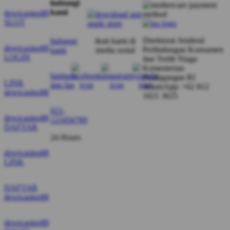
Perlindungan Konsumen
kami
media sosial
LOGIN
dan Tertib Niaga
Kementerian
bantuan
Perdagangan RI
LINK
dan faq
WhatsApp: +62 812
dewicasino88
1021 3625
021-
dewicasino88
123456789
DAFTAR
24 Hours
dewicasino88
LINK
DAFTAR
dewicasino88
dewicasino88
TOGEL
SITUS
dewicasino88