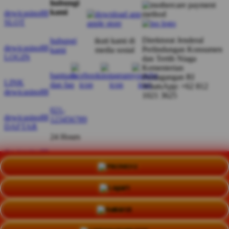
Perlindungan Konsumen
kami
media sosial
LOGIN
dan Tertib Niaga
Kementerian
bantuan
Perdagangan RI
LINK
dan faq
WhatsApp: +62 812
dewicasino88
1021 3625
021-
dewicasino88
123456789
DAFTAR
24 Hours
dewicasino88
LINK
DAFTAR
dewicasino88
PROMO
dewicasino88
TOGEL
LOGIN
SITUS
DAFTAR
dewicasino88