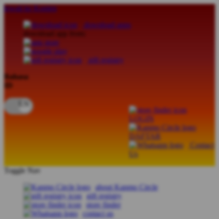
lewati ke Konten
download apps
download app from:
gift registry
Bahasa
ID
LOGIN
DAFTAR
Contact
Us
Toggle Nav
about Kanmo Circle
gift registry
store finder
contact us