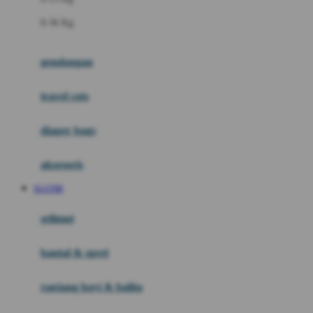
Felt So Sweet
0-36 Kg
Fisher Price
Flipper
gendongan
Friends Of Sally
travel cots
G
diaper bags
Gb
Geko
aksesoris
Graco
SLOT88
Gund
selimut
H
bantal & sprei
Habbie
Haenim
ranjang bayi & balita
Happy Horse