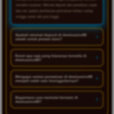
semakin nyaman. Nikmati deposit dan penarikan cepat,
lalu cek update pembaruan permainan terbaru setiap
minggu untuk raih poin tinggi!
Apakah minimal deposit di dewicasino88
+
ramah untuk pemain baru?
Platform ini menyediakan beragam pilihan permainan
online untuk Anda nikmati, mulai dari digital slots dan
Event apa saja yang biasanya tersedia di
+
dewicasino88?
bingo hingga table games dan sports-related gaming.
Sebagai contoh, selain mengakses beragam pilihan
Setelah mendaftar, anggota dapat menggunakan tips
game yang tersedia, Anda juga dapat mempelajari
untuk menavigasi berbagai permainan kasino, slot,
Mengapa variasi permainan di dewicasino88
strategize untuk meningkatkan peluang bermain seperti
+
menjadi salah satu keunggulannya?
bingo, dan taruhan olahraga di platform ini. Misalnya,
menganalisis peringkat permainan untuk membuat
para pemain bisa memilih permainan yang memiliki poin
keputusan lebih hati-hati dalam taruhan olahraga. Cara
Platform ini memungkinkan kamu untuk menjelajahi
tinggi atau strategi seperti menganalisis peringkat
ini dapat membantu Anda lebih menikmati pengalaman
berbagai macam permainan online, seperti slot, bingo,
Bagaimana cara memulai bermain di
permainan dalam kategori olahraga untuk membuat
+
berpartisipasi dalam berbagai macam event olahraga.
dewicasino88?
dan berbagai jenis permainan meja. Misalnya, kamu
keputusan yang lebih hati-hati. Selain itu, pengguna
Selain itu, platform ini menawarkan tips untuk
bisa mencoba slot dengan hadiah-hadiah menarik atau
dapat mengakses tips tentang cara mendaftar gratis
Setelah daftar akun selesai, kamu bisa menggunakan
manajemen akun yang efektif, seperti beralih dengan
menantang dirimu dalam game bingo dengan strategi