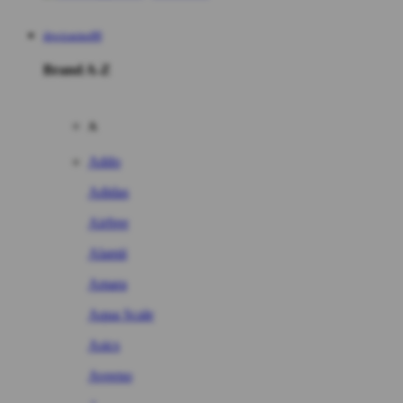
dewicasino88
Brand A-Z
A
Addo
Adidas
Airfree
Alamii
Amara
Aqua Scale
Asics
Aveeno