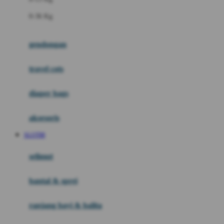
Felt So Sweet
0-36 Kg
Fisher Price
Flipper
gendongan
Friends Of Sally
travel cots
G
diaper bags
Gb
Geko
aksesoris
Graco
SLOT88
Gund
selimut
H
bantal & sprei
Habbie
Haenim
ranjang bayi & balita
Happy Horse