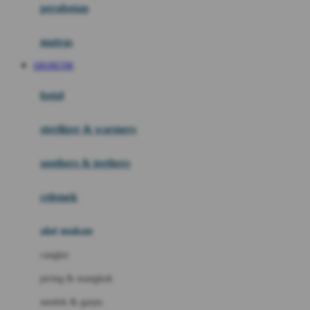
perabotan
Happy Tummy
Hauck
matras
Havaianas
SBOBET88
Hegen
botol
Hot Wheels
sterilizer & warmers
Hybrid
soothers & teethers
I
Inlacta DHA
celemek
Interlac
alat makan
Ivenet
cangkir
J
piring & mangkuk
Jack N Jill
sendok & garpu