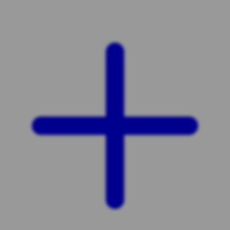
X
Xootz
Y
Yamatoya
Z
Zaxy
Zoggs
0-9
4Moms
59S