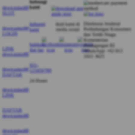
Perlindungan Konsumen
kami
media sosial
LOGIN
dan Tertib Niaga
Kementerian
bantuan
Perdagangan RI
LINK
dan faq
WhatsApp: +62 812
dewicasino88
1021 3625
021-
dewicasino88
123456789
DAFTAR
24 Hours
dewicasino88
LINK
DAFTAR
dewicasino88
dewicasino88
TOGEL
SITUS
dewicasino88