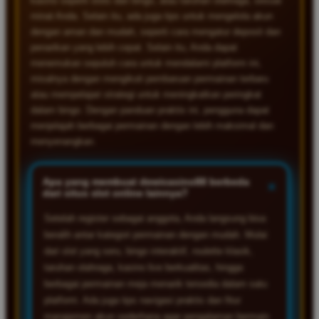
kasino seperti slots dan bingo, atau taruhan olahraga, sesuai
minat Anda. Selain itu, ada juga tips untuk mengelola akun
dengan aman dan mudah, seperti cara mengatur deposit dan
penarikan yang lebih cepat. Selain itu, Anda dapat
menemukan sepuluh cara untuk mendalami platform ini,
misalnya dengan mengikuti pembaruan permainan terbaru
atau mempelajari strategi untuk meningkatkan peringkat
dalam bingo. Dengan panduan praktis ini, pengguna dapat
menjelajah berbagai permainan dengan lebih maksimal dan
menyenangkan.
Apa yang membuat dewicasino88 berbeda
+
dari situs slot online lainnya?
Setelah register sebagai anggota, Anda langsung bisa
beralih antar kategori permainan dengan mudah. Mulai
dari slot yang seru, bingo interaktif, roulette klasik,
taruhan olahraga, kasino live berkualitas, hingga
berbagai permainan meja menarik tersedia dalam satu
platform. Ada juga tips navigasi praktis dan fitur
manajemen akun sederhana agar pengalaman bermain