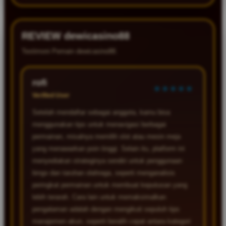
atau melihat promosi terbaru. Platform ini menyediakan
berbagai tips untuk menjelajahi platform. Misalnya,
cepat antara kategori game kasino dan aktivitas terkait
khusus. Selain itu, platform ini juga menyediakan
panduan penggunaan yang aman dan cepat untuk
kamu bisa mencoba strategi baru untuk permainan
olahraga. Anda dapat mengatur akun Anda dengan
pilihan untuk taruhan olahraga, dimana kamu dapat
mengelola akun, beralih antara kategori permainan, dan
bingo atau mempelajari cara menganalisis peringkat
mudah, memeriksa riwayat aktivitas, dan
mengikuti pertandingan favoritmu dan berpartisipasi
REVIEW dewicasino88
melakukan deposit maupun penarikan. Pengguna juga
dalam taruhan olahraga untuk mengambil keputusan
mengoptimalkan pengalaman bermain Anda secara
secara virtual. Untuk pengalaman yang lebih optimal,
bisa mendapatkan bantuan dukungan jika diperlukan.
Testimoni Pemain dewicasino88.
yang lebih tepat. Platform ini juga menyediakan
online. Platform ini juga memberikan informasi terbaru
terdapat tips dan strategi yang bisa kamu gunakan,
informasi tentang cara mengelola poin dan
tentang petunjuk menggunakan fitur-fitur platform dan
seperti mempelajari cara terbaik untuk mengelola
memanfaatkan promosi yang tersedia. Selain itu, kamu
update permainan yang terbaru. Dengan mempelajari
akunmu, mulai dari daftar (register) sebagai anggota
dina
bisa mendapatkan tips untuk navigasi cepat antar
★★★★★
tips dan strategi yang tersedia, Anda dapat
hingga memantau poin atau saldo. Pengguna juga
Verified User
kategori permainan, seperti dari casino ke olahraga atau
memaksimalkan pengalaman bermain dan menjelajahi
dapat dengan mudah beralih antara kategori permainan
sebaliknya. Bagi yang baru bergabung, ada panduan
Setelah mengunduh aplikasi dan mendaftar menjadi
berbagai macam game yang ditawarkan dengan cara
hanya dalam beberapa klik. Jadi, kamu dapat
mengenai cara daftar dan melakukan deposit serta
yang lebih mudah dan menyenangkan.
anggota, kamu bisa memulai petualangan seru di dunia
menikmati platform ini secara efektif dengan mengikuti
withdrawal dengan aman dan efisien. Dengan
online casino ini! Platform ini menyediakan beragam
alur penggunaan serta tips yang diberikan, untuk
mempelajari cara-cara ini, kamu akan lebih mudah
permainan seperti slot, bingo, dan berbagai jenis game
pengalaman bermain online yang menyenangkan dan
menikmati beragam game online seperti slot, table
optimal.
meja. Misalnya, untuk kamu penggemar olahraga,
games, dan sports betting dengan menciptakan
tersedia juga sports-related gaming untuk memuaskan
pengalaman yang menyenangkan dan bermanfaat.
semangatmu. Untuk memaksimalkan pengalaman
bermain, cobalah tips dan strategi yang tersedia, salah
satunya adalah analisa peringkat permainan agar
keputusanmu lebih tepat. Selain itu, platform ini juga