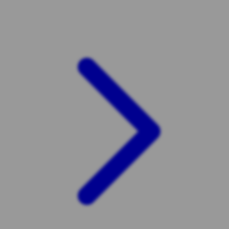
Twistshake
TY Toys
U
V
Veja
Vitaflow
Vtech
W
Waterland
Wellness