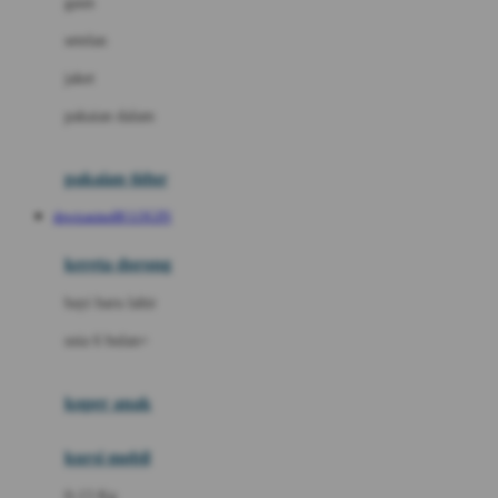
gaun
Dae Organics
setelan
Docare
jaket
Doona
pakaian dalam
Down To Earth
Drew
pakaian tidur
Dr. Brown's
dewicasino88 LOGIN
E
kereta dorong
ELC
bayi baru lahir
Ergobaby
usia 6 bulan+
Expert Care
koper anak
Ezyroller
kursi mobil
F
0-13 Kg