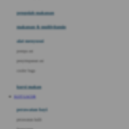
Joie
pengolah makanan
Joolz
Jujube
makanan & multivitamin
K
alat menyusui
Kiddycuts
pompa asi
Kumon
penyimpanan asi
L
cooler bags
Leapfrog
kursi makan
Leclerc
SLOT GACOR
Lee Vierra
Lillebaby
perawatan bayi
Little Bird Told Me
perawatan kulit
Little Miss Janis