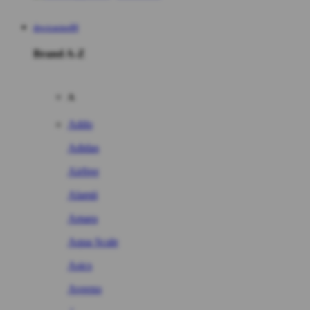
dewicasino88
Brand A-Z
A
Addo
Adidas
Airfree
Alamii
Amara
Aqua Scale
Asics
Aveeno