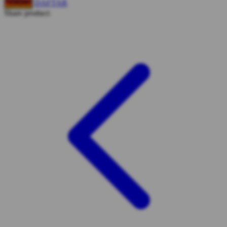
DAFTAR
LOGIN
Squishmallows
Share product:
Starbooks
Stick-O
Stokke
Sudocrem
Sumimo
Sunnylife
Sun-Staches
Swimava
T
Tommee Tippee
Trunki
Tutti Bambini