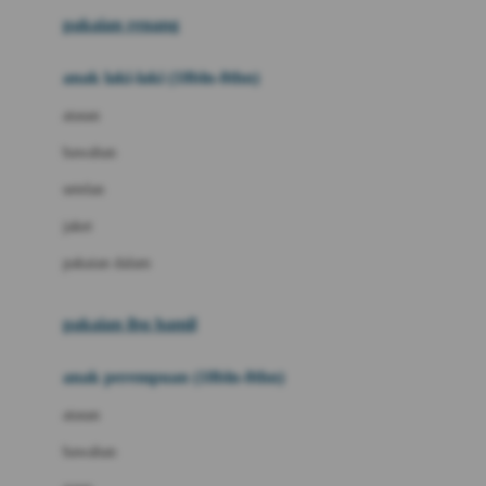
Buggygear
pakaian renang
Bumkins
anak laki-laki (18bln-8thn)
C
atasan
Cetaphil
bawahan
Chicco
setelan
Childlife
jaket
Clevamama
pakaian dalam
Cocolatte
Cottonseeds
pakaian ibu hamil
Cozy N Safe
anak perempuan (18bln-8thn)
Crane
atasan
Cybex
bawahan
D