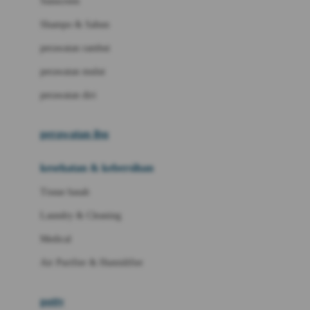
Sunscreen
London Taxi
Shampo & Sabun
Love To Dream
perawatan rambut
perawatan mulut
M
perawatan diri
Magformers
Mama's Choice
perawatan ibu
Mamas&Papas
kesehatan & kebersihan
Mamaway
Tissue basah
Maxi Cosi
Laundry & Cleaning
Megabloks
Medical
Micro
Air Purifier & Humidifier
MiDeer
Mimi & Lula
potty