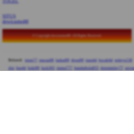
© Copyright dewicasino88. All Rights Reserved.
Related:
intan77
macau88
laskar89
dewa99
tiara4d
bocah4d
sedayu138
slot
bus4d
hoki99
luck365
istana777
bandarbola855
doremiplay77
nova