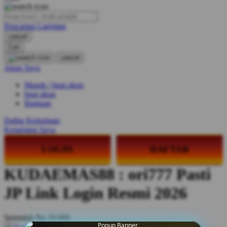
O
Pencarian Lanjutan
Oh Ma Grain
cancel
Okiedog
Cari
cancel
P
Akun Saya
Masuk / buat akun
Peachy
buat akun
Phil & Ted's
Bantuan
Philips Avent
Daftar Keinginan
Keranjang Saya
Pigeon
LOGIN
DAFTAR
Playgro
KUDAEMAS88 : ori777 Pasti
Poled Global
JP Link Login Resmi 2026
Ponycycle
Puma
Serendah
Rp 10.000
Pureats