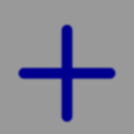
X
Xootz
Y
Yamatoya
Z
Zaxy
Zoggs
0-9
4Moms
59S