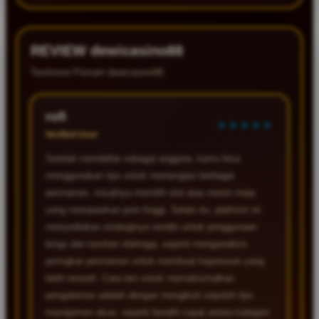
atau melihat promosi terbaru. Platform ini menyediakan
berbagai tips untuk menjelajahi platform. Misalnya,
cepat antara kategori game kasino dan aktivitas terkait
khusus. Selain itu, platform ini juga menyediakan
panduan penggunaan yang aman dan cepat untuk
kamu bisa mencoba strategi baru untuk permainan
olahraga. Anda dapat mengatur akun Anda dengan
pilihan untuk taruhan olahraga, dimana kamu dapat
mengelola akun, beralih antara kategori permainan, dan
bingo atau mempelajari cara menganalisis peringkat
mudah, memeriksa riwayat aktivitas, dan
mengikuti pertandingan favoritmu dan berpartisipasi
REVIEW dewicasino88
melakukan deposit maupun penarikan. Pengguna juga
dalam taruhan olahraga untuk mengambil keputusan
mengoptimalkan pengalaman bermain Anda secara
secara virtual. Untuk pengalaman yang lebih optimal,
bisa mendapatkan bantuan dukungan jika diperlukan.
Testimoni Pemain dewicasino88.
yang lebih tepat. Platform ini juga menyediakan
online. Platform ini juga memberikan informasi terbaru
terdapat tips dan strategi yang bisa kamu gunakan,
informasi tentang cara mengelola poin dan
tentang petunjuk menggunakan fitur-fitur platform dan
seperti mempelajari cara terbaik untuk mengelola
memanfaatkan promosi yang tersedia. Selain itu, kamu
update permainan yang terbaru. Dengan mempelajari
akunmu, mulai dari daftar (register) sebagai anggota
dina
bisa mendapatkan tips untuk navigasi cepat antar
★★★★★
tips dan strategi yang tersedia, Anda dapat
hingga memantau poin atau saldo. Pengguna juga
Verified User
kategori permainan, seperti dari casino ke olahraga atau
memaksimalkan pengalaman bermain dan menjelajahi
dapat dengan mudah beralih antara kategori permainan
sebaliknya. Bagi yang baru bergabung, ada panduan
Setelah mengunduh aplikasi dan mendaftar menjadi
berbagai macam game yang ditawarkan dengan cara
hanya dalam beberapa klik. Jadi, kamu dapat
mengenai cara daftar dan melakukan deposit serta
yang lebih mudah dan menyenangkan.
anggota, kamu bisa memulai petualangan seru di dunia
menikmati platform ini secara efektif dengan mengikuti
withdrawal dengan aman dan efisien. Dengan
online casino ini! Platform ini menyediakan beragam
alur penggunaan serta tips yang diberikan, untuk
mempelajari cara-cara ini, kamu akan lebih mudah
permainan seperti slot, bingo, dan berbagai jenis game
pengalaman bermain online yang menyenangkan dan
menikmati beragam game online seperti slot, table
optimal.
meja. Misalnya, untuk kamu penggemar olahraga,
games, dan sports betting dengan menciptakan
tersedia juga sports-related gaming untuk memuaskan
pengalaman yang menyenangkan dan bermanfaat.
semangatmu. Untuk memaksimalkan pengalaman
bermain, cobalah tips dan strategi yang tersedia, salah
satunya adalah analisa peringkat permainan agar
keputusanmu lebih tepat. Selain itu, platform ini juga