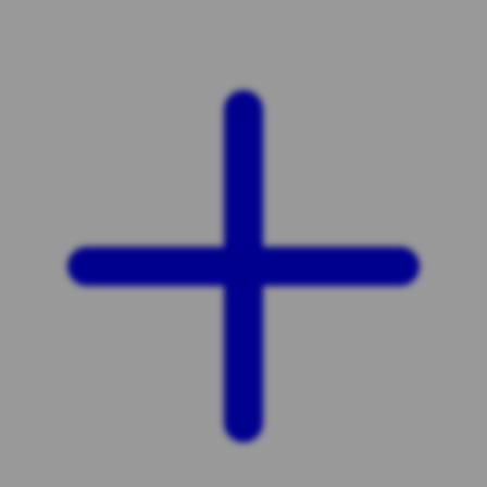
X
Xootz
Y
Yamatoya
Z
Zaxy
Zoggs
0-9
4Moms
59S