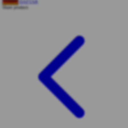
DAFTAR
LOGIN
Squishmallows
Share product:
Starbooks
Stick-O
Stokke
Sudocrem
Sumimo
Sunnylife
Sun-Staches
Swimava
T
Tommee Tippee
Trunki
Tutti Bambini