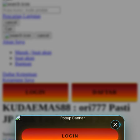
O
Pencarian Lanjutan
Oh Ma Grain
cancel
Okiedog
Cari
cancel
P
Akun Saya
Masuk / buat akun
Peachy
buat akun
Phil & Ted's
Bantuan
Philips Avent
Daftar Keinginan
Keranjang Saya
Pigeon
LOGIN
DAFTAR
Playgro
KUDAEMAS88 : ori777 Pasti
Poled Global
JP Link Login Resmi 2026
Ponycycle
Puma
Serendah
Rp 10.000
LOGIN
Pureats