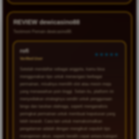
atau melihat promosi terbaru. Platform ini menyediakan
berbagai tips untuk menjelajahi platform. Misalnya,
cepat antara kategori game kasino dan aktivitas terkait
khusus. Selain itu, platform ini juga menyediakan
panduan penggunaan yang aman dan cepat untuk
kamu bisa mencoba strategi baru untuk permainan
olahraga. Anda dapat mengatur akun Anda dengan
pilihan untuk taruhan olahraga, dimana kamu dapat
mengelola akun, beralih antara kategori permainan, dan
bingo atau mempelajari cara menganalisis peringkat
mudah, memeriksa riwayat aktivitas, dan
mengikuti pertandingan favoritmu dan berpartisipasi
REVIEW dewicasino88
melakukan deposit maupun penarikan. Pengguna juga
dalam taruhan olahraga untuk mengambil keputusan
mengoptimalkan pengalaman bermain Anda secara
secara virtual. Untuk pengalaman yang lebih optimal,
bisa mendapatkan bantuan dukungan jika diperlukan.
Testimoni Pemain dewicasino88.
yang lebih tepat. Platform ini juga menyediakan
online. Platform ini juga memberikan informasi terbaru
terdapat tips dan strategi yang bisa kamu gunakan,
informasi tentang cara mengelola poin dan
tentang petunjuk menggunakan fitur-fitur platform dan
seperti mempelajari cara terbaik untuk mengelola
memanfaatkan promosi yang tersedia. Selain itu, kamu
update permainan yang terbaru. Dengan mempelajari
akunmu, mulai dari daftar (register) sebagai anggota
dina
bisa mendapatkan tips untuk navigasi cepat antar
★★★★★
tips dan strategi yang tersedia, Anda dapat
hingga memantau poin atau saldo. Pengguna juga
Verified User
kategori permainan, seperti dari casino ke olahraga atau
memaksimalkan pengalaman bermain dan menjelajahi
dapat dengan mudah beralih antara kategori permainan
sebaliknya. Bagi yang baru bergabung, ada panduan
Setelah mengunduh aplikasi dan mendaftar menjadi
berbagai macam game yang ditawarkan dengan cara
hanya dalam beberapa klik. Jadi, kamu dapat
mengenai cara daftar dan melakukan deposit serta
yang lebih mudah dan menyenangkan.
anggota, kamu bisa memulai petualangan seru di dunia
menikmati platform ini secara efektif dengan mengikuti
withdrawal dengan aman dan efisien. Dengan
online casino ini! Platform ini menyediakan beragam
alur penggunaan serta tips yang diberikan, untuk
mempelajari cara-cara ini, kamu akan lebih mudah
permainan seperti slot, bingo, dan berbagai jenis game
pengalaman bermain online yang menyenangkan dan
menikmati beragam game online seperti slot, table
optimal.
meja. Misalnya, untuk kamu penggemar olahraga,
games, dan sports betting dengan menciptakan
tersedia juga sports-related gaming untuk memuaskan
pengalaman yang menyenangkan dan bermanfaat.
semangatmu. Untuk memaksimalkan pengalaman
bermain, cobalah tips dan strategi yang tersedia, salah
satunya adalah analisa peringkat permainan agar
keputusanmu lebih tepat. Selain itu, platform ini juga