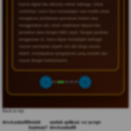
menawarkan panduan tentang cara mudah mengelola
akun, seperti beralih cepat antara kategori permainan
atau memeriksa riwayat aktivitas secara teratur.
Jangan lupa, akses update terbaru untuk menikmati
permainan baru dan fitur-fitur menarik!
‹
›
Back to top
dewicasino88
butuh
unduh aplikasi
we accept
bantuan?
dewicasino88
hubungi
kami
dewicasino88
SLOT
Direktorat Jenderal
hubungi
ikuti kami di
dewicasino88