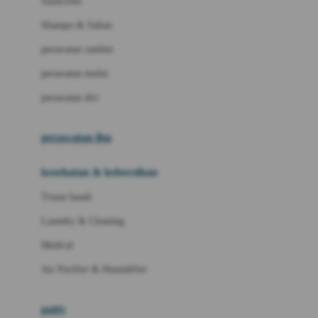
Sunscreen
London Taxi
Shampo & Sabun
Love To Dream
perawatan rambut
perawatan mulut
M
perawatan diri
Magformers
Mama's Choice
perawatan ibu
Mamas&Papas
kesehatan & kebersihan
Mamaway
Tissue basah
Maxi Cosi
Laundry & Cleaning
Megabloks
Medical
Micro
Air Purifier & Humidifier
MiDeer
Mimi & Lula
potty