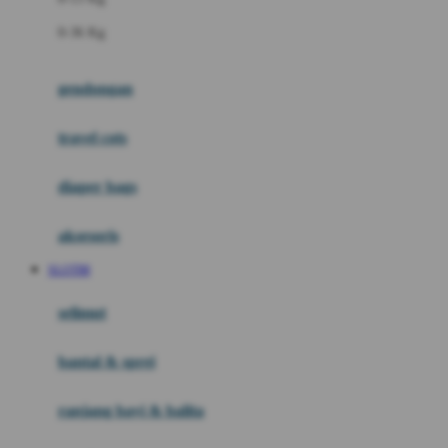
Felt So Sweet
0-36 Kg
Fisher Price
Flipper
gendongan
Friends Of Sally
travel cots
G
diaper bags
Gb
Geko
aksesoris
Graco
SLOT88
Gund
selimut
H
bantal & sprei
Habbie
Haenim
ranjang bayi & balita
Happy Horse