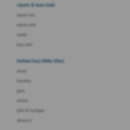
Beauty Barn
sepatu & kaus kaki
Bio Oil
sepatu bayi
Biolane
sepatu anak
Bite Fighters
sandal
Bizzi Growin
kaus kaki
Blackmores
fashion bayi (0bln-3thn)
Blooming Marvellous
atasan
Bonnels
bawahan
Bravado
gaun
Bruder
setelan
Brush Baby
jaket & kardigan
Buds Organics
aksesoris
Bugaboo