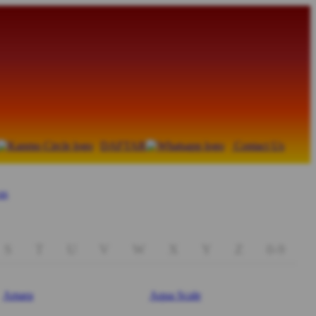
DAFTAR
Contact Us
us
S
T
U
V
W
X
Y
Z
0-9
Amara
Aqua Scale