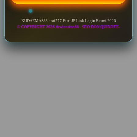
KUDAEMAS88 : ori777 Pasti JP Link Login Resmi 2026
© COPYRIGHT 2026 dewicasino88 - SEO DON QUIXOTE.