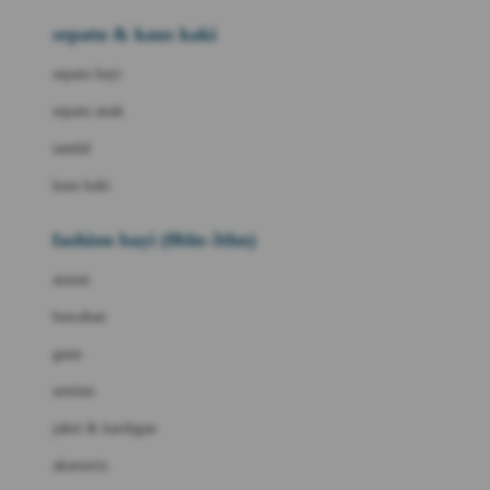
sepatu & kaus kaki
sepatu bayi
sepatu anak
sandal
kaus kaki
fashion bayi (0bln-3thn)
atasan
bawahan
gaun
setelan
jaket & kardigan
aksesoris