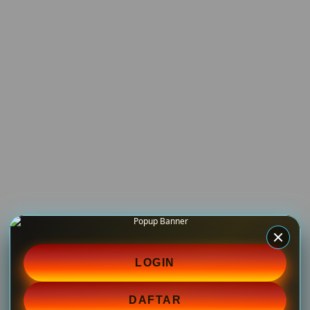
LOGIN
DAFTAR