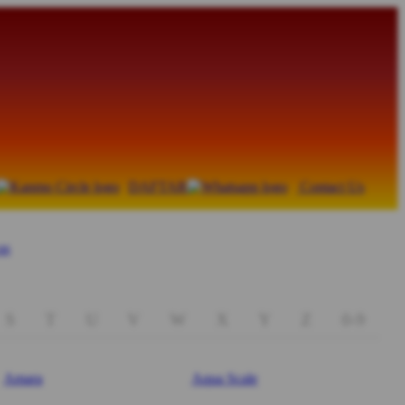
DAFTAR
Contact Us
us
S
T
U
V
W
X
Y
Z
0-9
Amara
Aqua Scale