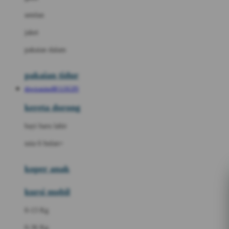
setelan
jaket
pakaian dalam
pakaian tidur
dewicasino88 LOGIN
kereta dorong
bayi baru lahir
usia 6 bulan+
koper anak
kursi mobil
0-13 Kg
0-36 Kg