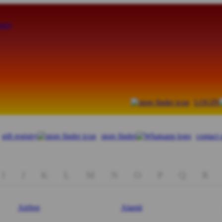
istry
LOGIN
gift registry
store finder
contact 
I
J
K
L
M
N
O
P
Q
R
Airfree
Alamii