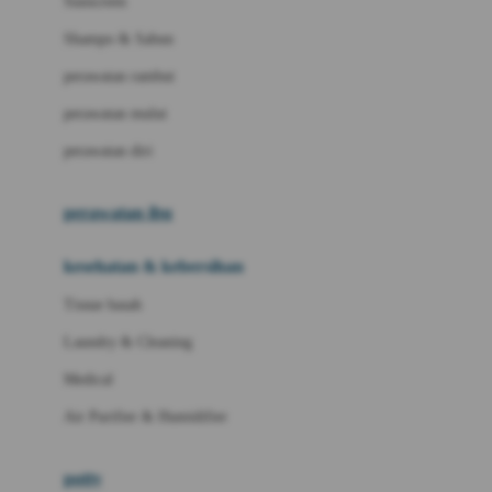
Sunscreen
London Taxi
Shampo & Sabun
Love To Dream
perawatan rambut
perawatan mulut
M
perawatan diri
Magformers
Mama's Choice
perawatan ibu
Mamas&Papas
kesehatan & kebersihan
Mamaway
Tissue basah
Maxi Cosi
Laundry & Cleaning
Megabloks
Medical
Micro
Air Purifier & Humidifier
MiDeer
Mimi & Lula
potty