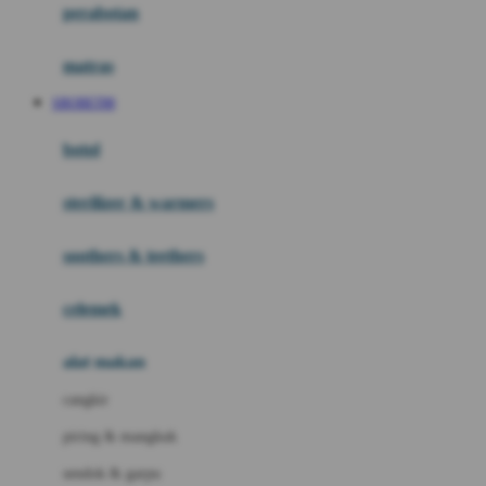
perabotan
Happy Tummy
Hauck
matras
Havaianas
SBOBET88
Hegen
botol
Hot Wheels
sterilizer & warmers
Hybrid
soothers & teethers
I
Inlacta DHA
celemek
Interlac
alat makan
Ivenet
cangkir
J
piring & mangkuk
Jack N Jill
sendok & garpu