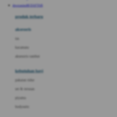
Awan
dewicasino88 DAFTAR
Azetabio
produk terbaru
B
aksesoris
Baabaasheepz
tas
Babiators
kacamata
Baby Dove
aksesoris rambut
Baby Jogger
Baby Rovega
kebutuhan bayi
Babybee
pakaian tidur
Banana Boat
set & terusan
Banz
piyama
Barbie
bodysuits
Beaba