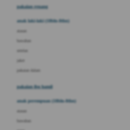
Buggygear
pakaian renang
Bumkins
anak laki-laki (18bln-8thn)
C
atasan
Cetaphil
bawahan
Chicco
setelan
Childlife
jaket
Clevamama
pakaian dalam
Cocolatte
Cottonseeds
pakaian ibu hamil
Cozy N Safe
anak perempuan (18bln-8thn)
Crane
atasan
Cybex
bawahan
D