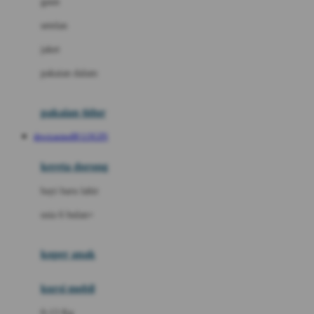
gaun
Dae Organics
setelan
Docare
jaket
Doona
pakaian dalam
Down To Earth
Drew
pakaian tidur
Dr. Brown's
dewicasino88 LOGIN
E
kereta dorong
ELC
bayi baru lahir
Ergobaby
usia 6 bulan+
Expert Care
koper anak
Ezyroller
kursi mobil
F
0-13 Kg