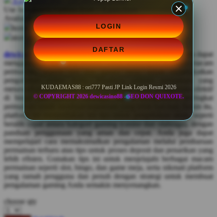
Earn
1.000.000
-
100.000.000
Bonus
Use Installment Options from
.
Laarn more
Q
Available for :
LOGIN
home delivery
QV Baby
store pickup
DAFTAR
dewicasino88
Setelah Anda mendaftar sebagai anggota, Anda dapat
R
menggunakan tips yang tersedia untuk menavigasi berbagai macam
permainan, seperti slot dan games meja, untuk meningkatkan
Real Shades
pengalaman online Anda. Misalnya, pilihlah permainan yang
KUDAEMAS88 : ori777 Pasti JP Link Login Resmi 2026
menawarkan poin tinggi atau coba strategi untuk penggunaan efektif
Red Castle
© COPYRIGHT 2026 dewicasino88 - SEO DON QUIXOTE.
di bingo dan taruhan olahraga, seperti menganalisis peringkat
permainan untuk membuat keputusan yang lebih hati-hati. Selain itu,
Ribbon Madness
platform ini menyediakan ten tips untuk pengelolaan akun, seperti
beralih cepat antara kategori gaming (casino dan olahraga), dengan
S
panduan penggunaan yang aman dan cepat. Anda juga dapat
mempelajari cara memaksimalkan pengalaman melalui pembaruan
Sebamed
permainan terbaru atau tips untuk proses deposit dan penarikan yang
lebih efisien. Gunakan tips ini untuk menjelajahi berbagai macam
Silver Cross
permainan seperti slot, bingo, dan game meja, serta nikmati platform
yang ramah pengguna dan penuh dengan strategi untuk membuat
Simply Idea
pengalaman gaming Anda semakin menyenangkan.
Skip Hop
choose qty
Spectra