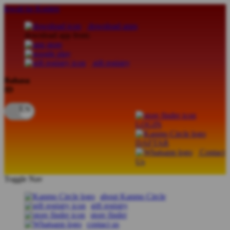
lewati ke Konten
download apps
download app from:
gift registry
Bahasa
ID
LOGIN
DAFTAR
Contact
Us
Toggle Nav
about Kanmo Circle
gift registry
store finder
contact us