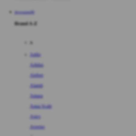
dewicasino88
Brand A-Z
A
Addo
Adidas
Airfree
Alamii
Amara
Aqua Scale
Asics
Aveeno