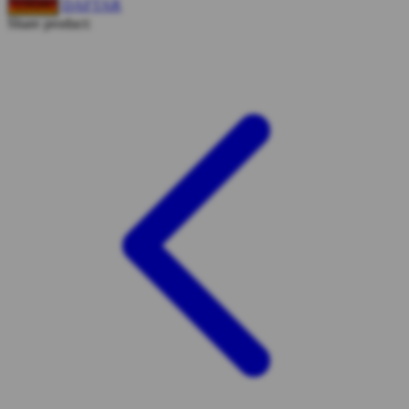
DAFTAR
LOGIN
Squishmallows
Share product:
Starbooks
Stick-O
Stokke
Sudocrem
Sumimo
Sunnylife
Sun-Staches
Swimava
T
Tommee Tippee
Trunki
Tutti Bambini