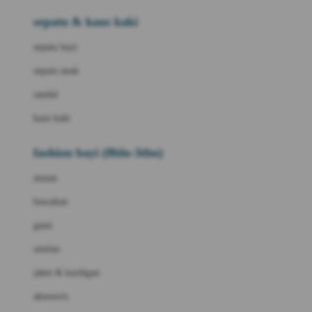
sepatu & kaus kaki
sepatu bayi
sepatu anak
sandal
kaus kaki
fashion bayi (0bln-3thn)
atasan
bawahan
gaun
setelan
jaket & kardigan
aksesoris