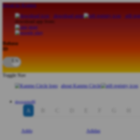
lewati ke Konten
download apps
gift reg
download app from:
Bahasa
ID
Toggle Nav
about Kanmo Circle
dewicasino88
A
B
C
D
E
F
G
H
Addo
Adidas