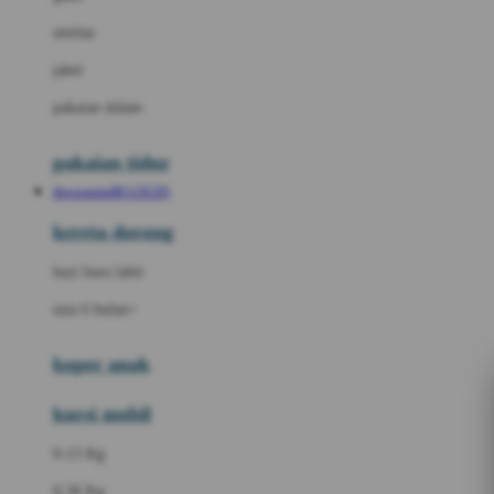
setelan
jaket
pakaian dalam
pakaian tidur
dewicasino88 LOGIN
kereta dorong
bayi baru lahir
usia 6 bulan+
koper anak
kursi mobil
0-13 Kg
0-36 Kg