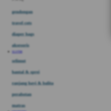
gendongan
travel cots
diaper bags
aksesoris
SLOT88
selimut
bantal & sprei
ranjang bayi & balita
perabotan
matras