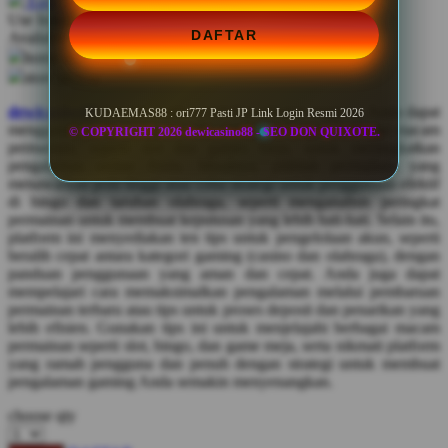
Earn
1.000.000
-
100.000.000
Bonus
Use Installment Options from
.
Laarn more
Q
DAFTAR
Available for :
home delivery
QV Baby
store pickup
dewicasino88
Setelah Anda mendaftar sebagai anggota, Anda dapat
KUDAEMAS88 : ori777 Pasti JP Link Login Resmi 2026
R
menggunakan tips yang tersedia untuk menavigasi berbagai macam
© COPYRIGHT 2026 dewicasino88 - SEO DON QUIXOTE.
permainan, seperti slot dan games meja, untuk meningkatkan
Real Shades
pengalaman online Anda. Misalnya, pilihlah permainan yang
menawarkan poin tinggi atau coba strategi untuk penggunaan efektif
Red Castle
di bingo dan taruhan olahraga, seperti menganalisis peringkat
permainan untuk membuat keputusan yang lebih hati-hati. Selain itu,
Ribbon Madness
platform ini menyediakan ten tips untuk pengelolaan akun, seperti
beralih cepat antara kategori gaming (casino dan olahraga), dengan
S
panduan penggunaan yang aman dan cepat. Anda juga dapat
mempelajari cara memaksimalkan pengalaman melalui pembaruan
Sebamed
permainan terbaru atau tips untuk proses deposit dan penarikan yang
lebih efisien. Gunakan tips ini untuk menjelajahi berbagai macam
Silver Cross
permainan seperti slot, bingo, dan game meja, serta nikmati platform
yang ramah pengguna dan penuh dengan strategi untuk membuat
Simply Idea
pengalaman gaming Anda semakin menyenangkan.
Skip Hop
choose qty
Spectra