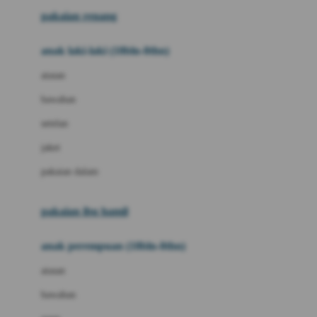
Buggygear
pakaian renang
Bumkins
anak laki-laki (18bln-8thn)
C
atasan
Cetaphil
bawahan
Chicco
setelan
Childlife
jaket
Clevamama
pakaian dalam
Cocolatte
Cottonseeds
pakaian ibu hamil
Cozy N Safe
anak perempuan (18bln-8thn)
Crane
atasan
Cybex
bawahan
D