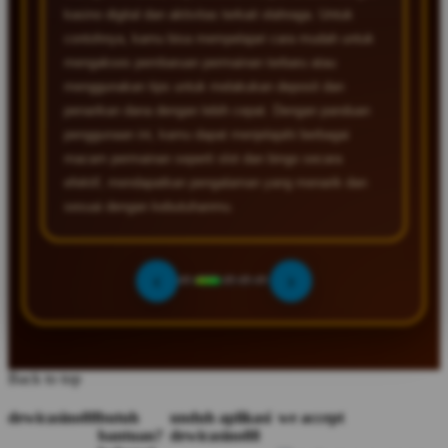
‹
›
Back to top
dewicasino88
butuh
unduh aplikasi
we accept
bantuan?
dewicasino88
hubungi
kami
dewicasino88
SLOT
Direktorat Jenderal
hubungi
ikuti kami di
dewicasino88