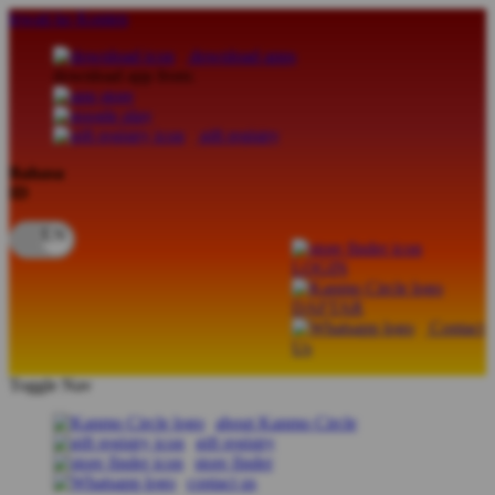
lewati ke Konten
download apps
download app from:
gift registry
Bahasa
ID
LOGIN
DAFTAR
Contact
Us
Toggle Nav
about Kanmo Circle
gift registry
store finder
contact us