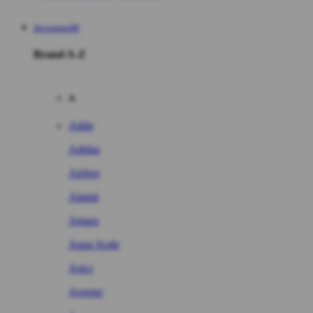
dewicasino88
Brand A-Z
A
Addo
Adidas
Airfree
Alamii
Amara
Aqua Scale
Asics
Aveeno