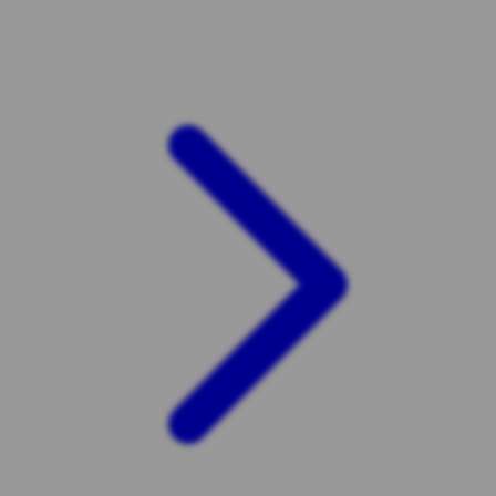
Twistshake
TY Toys
U
V
Veja
Vitaflow
Vtech
W
Waterland
Wellness