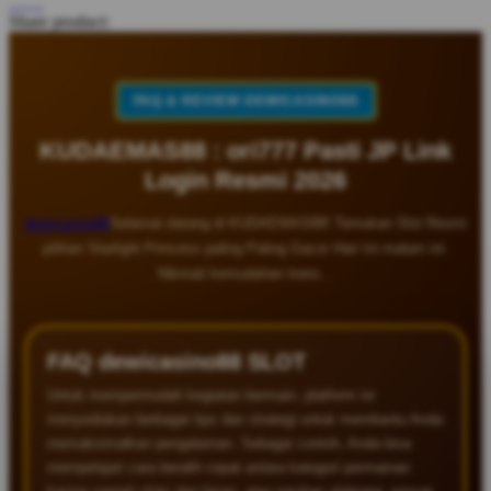
Share product:
FAQ & REVIEW DEWICASINO88
KUDAEMAS88 : ori777 Pasti JP Link
Login Resmi 2026
dewicasino88
Selamat datang di KUDAEMAS88! Temukan Slot Resmi
pilihan Starlight Princess paling Paling Gacor Hari Ini malam ini.
Nikmati kemudahan trans...
FAQ dewicasino88 SLOT
Untuk mempermudah kegiatan bermain, platform ini
menyediakan berbagai tips dan strategi untuk membantu Anda
memaksimalkan pengalaman. Sebagai contoh, Anda bisa
mempelajari cara beralih cepat antara kategori permainan