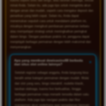
kasino seperti slots dan bingo, atau taruhan olahraga, sesuai
minat Anda. Selain itu, ada juga tips untuk mengelola akun
dengan aman dan mudah, seperti cara mengatur deposit dan
penarikan yang lebih cepat. Selain itu, Anda dapat
menemukan sepuluh cara untuk mendalami platform ini,
misalnya dengan mengikuti pembaruan permainan terbaru
atau mempelajari strategi untuk meningkatkan peringkat
dalam bingo. Dengan panduan praktis ini, pengguna dapat
menjelajah berbagai permainan dengan lebih maksimal dan
menyenangkan.
Apa yang membuat dewicasino88 berbeda
+
dari situs slot online lainnya?
Setelah register sebagai anggota, Anda langsung bisa
beralih antar kategori permainan dengan mudah. Mulai
dari slot yang seru, bingo interaktif, roulette klasik,
taruhan olahraga, kasino live berkualitas, hingga
berbagai permainan meja menarik tersedia dalam satu
platform. Ada juga tips navigasi praktis dan fitur
manajemen akun sederhana agar pengalaman bermain