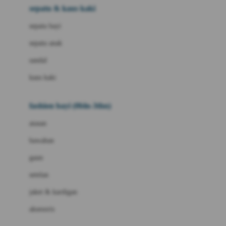
Beauty Barn
sepatu & kaus kaki
Bio Oil
sepatu bayi
Biolane
sepatu anak
Bite Fighters
sandal
Bizzi Growin
kaus kaki
Blackmores
fashion bayi (0bln-3thn)
Blooming Marvellous
atasan
Bonnels
bawahan
Bravado
gaun
Bruder
setelan
Brush Baby
jaket & kardigan
Buds Organics
aksesoris
Bugaboo