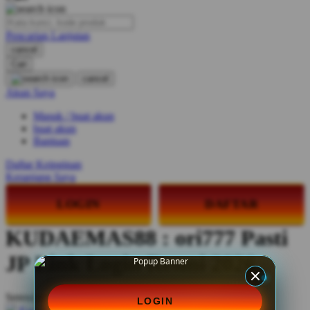
O
Pencarian Lanjutan
Oh Ma Grain
cancel
Okiedog
Cari
cancel
P
Akun Saya
Masuk / buat akun
Peachy
buat akun
Phil & Ted's
Bantuan
Philips Avent
Daftar Keinginan
Keranjang Saya
Pigeon
LOGIN
DAFTAR
Playgro
KUDAEMAS88 : ori777 Pasti
Poled Global
JP Link Login Resmi 2026
Ponycycle
Puma
Serendah
Rp 10.000
LOGIN
Pureats