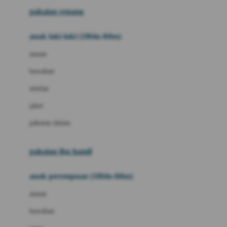
Buggygear
pakaian renang
Bumkins
anak laki-laki (18bln-8thn)
C
atasan
Cetaphil
bawahan
Chicco
setelan
Childlife
jaket
Clevamama
pakaian dalam
Cocolatte
Cottonseeds
pakaian ibu hamil
Cozy N Safe
anak perempuan (18bln-8thn)
Crane
atasan
Cybex
bawahan
D