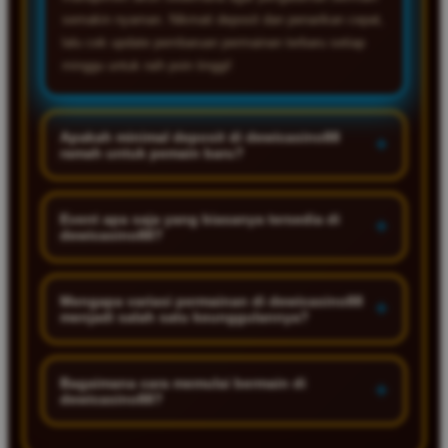
semakin nyaman. Nikmati deposit dan penarikan cepat,
lalu cek update pembaruan permainan terbaru setiap
minggu untuk raih poin tinggi!
Apakah minimal deposit di dewicasino88
+
ramah untuk pemain baru?
Platform ini menyediakan beragam pilihan permainan
online untuk Anda nikmati, mulai dari digital slots dan
Event apa saja yang biasanya tersedia di
+
dewicasino88?
bingo hingga table games dan sports-related gaming.
Sebagai contoh, selain mengakses beragam pilihan
Setelah mendaftar, anggota dapat menggunakan tips
game yang tersedia, Anda juga dapat mempelajari
untuk menavigasi berbagai permainan kasino, slot,
Mengapa variasi permainan di dewicasino88
strategize untuk meningkatkan peluang bermain seperti
+
menjadi salah satu keunggulannya?
bingo, dan taruhan olahraga di platform ini. Misalnya,
menganalisis peringkat permainan untuk membuat
para pemain bisa memilih permainan yang memiliki poin
keputusan lebih hati-hati dalam taruhan olahraga. Cara
Platform ini memungkinkan kamu untuk menjelajahi
tinggi atau strategi seperti menganalisis peringkat
ini dapat membantu Anda lebih menikmati pengalaman
berbagai macam permainan online, seperti slot, bingo,
Bagaimana cara memulai bermain di
permainan dalam kategori olahraga untuk membuat
+
berpartisipasi dalam berbagai macam event olahraga.
dewicasino88?
dan berbagai jenis permainan meja. Misalnya, kamu
keputusan yang lebih hati-hati. Selain itu, pengguna
Selain itu, platform ini menawarkan tips untuk
bisa mencoba slot dengan hadiah-hadiah menarik atau
dapat mengakses tips tentang cara mendaftar gratis
Setelah daftar akun selesai, kamu bisa menggunakan
manajemen akun yang efektif, seperti beralih dengan
menantang dirimu dalam game bingo dengan strategi