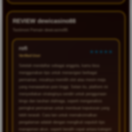
atau melihat promosi terbaru. Platform ini menyediakan
berbagai tips untuk menjelajahi platform. Misalnya,
cepat antara kategori game kasino dan aktivitas terkait
khusus. Selain itu, platform ini juga menyediakan
panduan penggunaan yang aman dan cepat untuk
kamu bisa mencoba strategi baru untuk permainan
olahraga. Anda dapat mengatur akun Anda dengan
pilihan untuk taruhan olahraga, dimana kamu dapat
mengelola akun, beralih antara kategori permainan, dan
bingo atau mempelajari cara menganalisis peringkat
mudah, memeriksa riwayat aktivitas, dan
mengikuti pertandingan favoritmu dan berpartisipasi
REVIEW dewicasino88
melakukan deposit maupun penarikan. Pengguna juga
dalam taruhan olahraga untuk mengambil keputusan
mengoptimalkan pengalaman bermain Anda secara
secara virtual. Untuk pengalaman yang lebih optimal,
bisa mendapatkan bantuan dukungan jika diperlukan.
Testimoni Pemain dewicasino88.
yang lebih tepat. Platform ini juga menyediakan
online. Platform ini juga memberikan informasi terbaru
terdapat tips dan strategi yang bisa kamu gunakan,
informasi tentang cara mengelola poin dan
tentang petunjuk menggunakan fitur-fitur platform dan
seperti mempelajari cara terbaik untuk mengelola
memanfaatkan promosi yang tersedia. Selain itu, kamu
update permainan yang terbaru. Dengan mempelajari
akunmu, mulai dari daftar (register) sebagai anggota
dina
bisa mendapatkan tips untuk navigasi cepat antar
tips dan strategi yang tersedia, Anda dapat
hingga memantau poin atau saldo. Pengguna juga
kategori permainan, seperti dari casino ke olahraga atau
Verified User
memaksimalkan pengalaman bermain dan menjelajahi
dapat dengan mudah beralih antara kategori permainan
sebaliknya. Bagi yang baru bergabung, ada panduan
berbagai macam game yang ditawarkan dengan cara
hanya dalam beberapa klik. Jadi, kamu dapat
mengenai cara daftar dan melakukan deposit serta
yang lebih mudah dan menyenangkan.
menikmati platform ini secara efektif dengan mengikuti
withdrawal dengan aman dan efisien. Dengan
alur penggunaan serta tips yang diberikan, untuk
mempelajari cara-cara ini, kamu akan lebih mudah
pengalaman bermain online yang menyenangkan dan
menikmati beragam game online seperti slot, table
optimal.
games, dan sports betting dengan menciptakan
pengalaman yang menyenangkan dan bermanfaat.