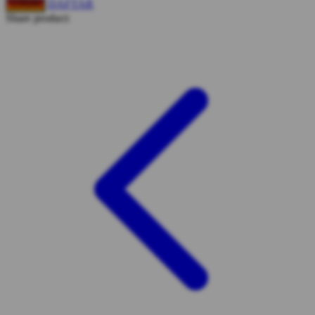
DAFTAR
LOGIN
Squishmallows
Share product:
Starbooks
Stick-O
Stokke
Sudocrem
Sumimo
Sunnylife
Sun-Staches
Swimava
T
Tommee Tippee
Trunki
Tutti Bambini