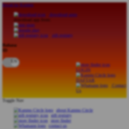
lewati ke Konten
download apps
download app from:
gift registry
Bahasa
ID
LOGIN
DAFTAR
Contact
Us
Toggle Nav
about Kanmo Circle
gift registry
store finder
contact us