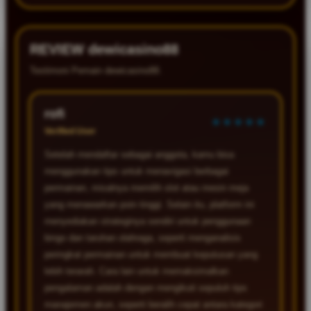
atau melihat promosi terbaru. Platform ini menyediakan
berbagai tips untuk menjelajahi platform. Misalnya,
cepat antara kategori game kasino dan aktivitas terkait
khusus. Selain itu, platform ini juga menyediakan
panduan penggunaan yang aman dan cepat untuk
kamu bisa mencoba strategi baru untuk permainan
olahraga. Anda dapat mengatur akun Anda dengan
pilihan untuk taruhan olahraga, dimana kamu dapat
mengelola akun, beralih antara kategori permainan, dan
bingo atau mempelajari cara menganalisis peringkat
mudah, memeriksa riwayat aktivitas, dan
mengikuti pertandingan favoritmu dan berpartisipasi
REVIEW dewicasino88
melakukan deposit maupun penarikan. Pengguna juga
dalam taruhan olahraga untuk mengambil keputusan
mengoptimalkan pengalaman bermain Anda secara
secara virtual. Untuk pengalaman yang lebih optimal,
bisa mendapatkan bantuan dukungan jika diperlukan.
Testimoni Pemain dewicasino88.
yang lebih tepat. Platform ini juga menyediakan
online. Platform ini juga memberikan informasi terbaru
terdapat tips dan strategi yang bisa kamu gunakan,
informasi tentang cara mengelola poin dan
tentang petunjuk menggunakan fitur-fitur platform dan
seperti mempelajari cara terbaik untuk mengelola
memanfaatkan promosi yang tersedia. Selain itu, kamu
update permainan yang terbaru. Dengan mempelajari
akunmu, mulai dari daftar (register) sebagai anggota
dina
bisa mendapatkan tips untuk navigasi cepat antar
★★★★★
tips dan strategi yang tersedia, Anda dapat
hingga memantau poin atau saldo. Pengguna juga
Verified User
kategori permainan, seperti dari casino ke olahraga atau
memaksimalkan pengalaman bermain dan menjelajahi
dapat dengan mudah beralih antara kategori permainan
sebaliknya. Bagi yang baru bergabung, ada panduan
Setelah mengunduh aplikasi dan mendaftar menjadi
berbagai macam game yang ditawarkan dengan cara
hanya dalam beberapa klik. Jadi, kamu dapat
mengenai cara daftar dan melakukan deposit serta
yang lebih mudah dan menyenangkan.
anggota, kamu bisa memulai petualangan seru di dunia
menikmati platform ini secara efektif dengan mengikuti
withdrawal dengan aman dan efisien. Dengan
online casino ini! Platform ini menyediakan beragam
alur penggunaan serta tips yang diberikan, untuk
mempelajari cara-cara ini, kamu akan lebih mudah
permainan seperti slot, bingo, dan berbagai jenis game
pengalaman bermain online yang menyenangkan dan
menikmati beragam game online seperti slot, table
optimal.
meja. Misalnya, untuk kamu penggemar olahraga,
games, dan sports betting dengan menciptakan
tersedia juga sports-related gaming untuk memuaskan
pengalaman yang menyenangkan dan bermanfaat.
semangatmu. Untuk memaksimalkan pengalaman
bermain, cobalah tips dan strategi yang tersedia, salah
satunya adalah analisa peringkat permainan agar
keputusanmu lebih tepat. Selain itu, platform ini juga