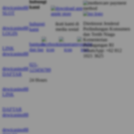
Perlindungan Konsumen
kami
media sosial
LOGIN
dan Tertib Niaga
Kementerian
bantuan
Perdagangan RI
LINK
dan faq
WhatsApp: +62 812
dewicasino88
1021 3625
021-
dewicasino88
123456789
DAFTAR
24 Hours
dewicasino88
LINK
DAFTAR
dewicasino88
dewicasino88
TOGEL
SITUS
dewicasino88