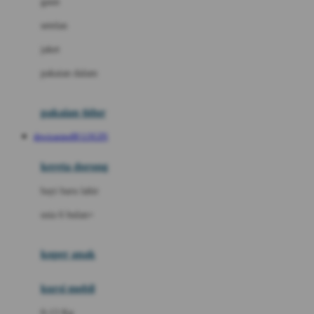
gaun
Dae Organics
setelan
Docare
jaket
Doona
pakaian dalam
Down To Earth
Drew
pakaian tidur
Dr. Brown's
dewicasino88 LOGIN
E
kereta dorong
ELC
bayi baru lahir
Ergobaby
usia 6 bulan+
Expert Care
koper anak
Ezyroller
kursi mobil
F
0-13 Kg