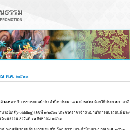
มาณ พ.ศ. ๒๕๖๑
จ้างเหมาบริการขบรถยนต์ ประจำปีงบประมาณ พ.ศ. ๒๕๖๑ ด้วยวิธีประกวดราคาอิเล็
็กทรอนิกส์(e-bidding) เลขที่ ๑/๒๕๖๑ ประกวดราคาจ้างเหมาบริการขบรถยนต์ ปร
ริมวัฒนธรรม ลงวันที่ ๑๖ สิงหาคม ๒๕๖๑
รพนักงานขับรถยนต์ของกรมส่งเสริมวัฒนธรรม ประจำปีงบประมาณ พ.ศ. ๒๕๖๑