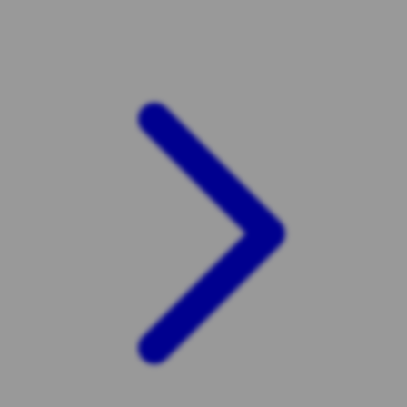
Twistshake
TY Toys
U
V
Veja
Vitaflow
Vtech
W
Waterland
Wellness