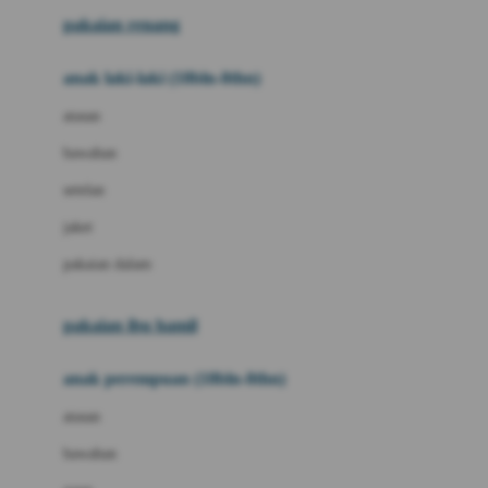
Buggygear
pakaian renang
Bumkins
anak laki-laki (18bln-8thn)
C
atasan
Cetaphil
bawahan
Chicco
setelan
Childlife
jaket
Clevamama
pakaian dalam
Cocolatte
Cottonseeds
pakaian ibu hamil
Cozy N Safe
anak perempuan (18bln-8thn)
Crane
atasan
Cybex
bawahan
D