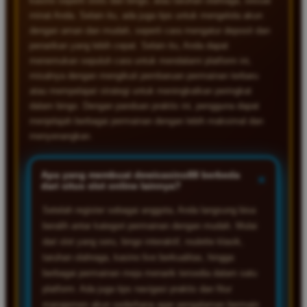
kasino seperti slots dan bingo, atau taruhan olahraga, sesuai
minat Anda. Selain itu, ada juga tips untuk mengelola akun
dengan aman dan mudah, seperti cara mengatur deposit dan
penarikan yang lebih cepat. Selain itu, Anda dapat
menemukan sepuluh cara untuk mendalami platform ini,
misalnya dengan mengikuti pembaruan permainan terbaru
atau mempelajari strategi untuk meningkatkan peringkat
dalam bingo. Dengan panduan praktis ini, pengguna dapat
menjelajah berbagai permainan dengan lebih maksimal dan
menyenangkan.
Apa yang membuat dewicasino88 berbeda
+
dari situs slot online lainnya?
Setelah register sebagai anggota, Anda langsung bisa
beralih antar kategori permainan dengan mudah. Mulai
dari slot yang seru, bingo interaktif, roulette klasik,
taruhan olahraga, kasino live berkualitas, hingga
berbagai permainan meja menarik tersedia dalam satu
platform. Ada juga tips navigasi praktis dan fitur
manajemen akun sederhana agar pengalaman bermain