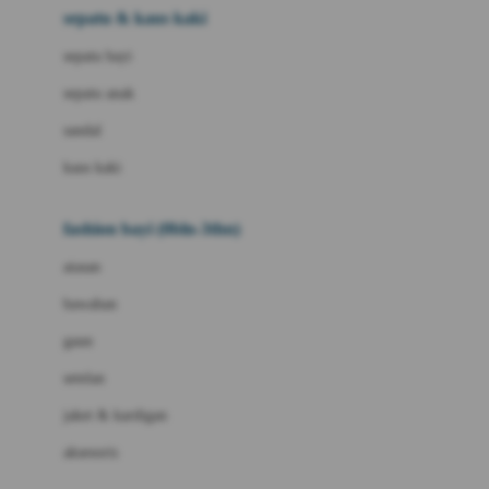
Beauty Barn
sepatu & kaus kaki
Bio Oil
sepatu bayi
Biolane
sepatu anak
Bite Fighters
sandal
Bizzi Growin
kaus kaki
Blackmores
fashion bayi (0bln-3thn)
Blooming Marvellous
atasan
Bonnels
bawahan
Bravado
gaun
Bruder
setelan
Brush Baby
jaket & kardigan
Buds Organics
aksesoris
Bugaboo