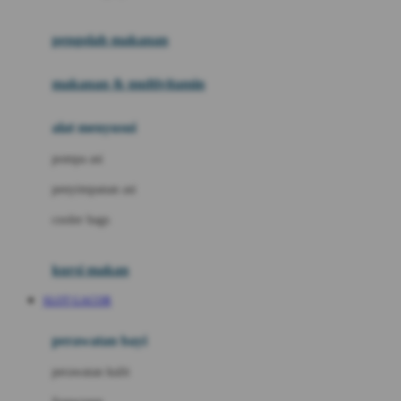
Joie
pengolah makanan
Joolz
Jujube
makanan & multivitamin
K
alat menyusui
Kiddycuts
pompa asi
Kumon
penyimpanan asi
L
cooler bags
Leapfrog
kursi makan
Leclerc
SLOT GACOR
Lee Vierra
Lillebaby
perawatan bayi
Little Bird Told Me
perawatan kulit
Little Miss Janis