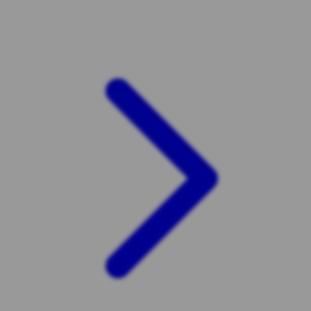
Twistshake
TY Toys
U
V
Veja
Vitaflow
Vtech
W
Waterland
Wellness