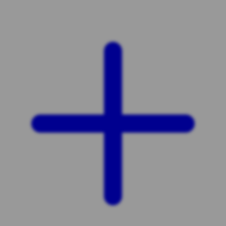
X
Xootz
Y
Yamatoya
Z
Zaxy
Zoggs
0-9
4Moms
59S