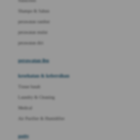
Sunscreen
London Taxi
Shampo & Sabun
Love To Dream
perawatan rambut
perawatan mulut
M
perawatan diri
Magformers
Mama's Choice
perawatan ibu
Mamas&Papas
kesehatan & kebersihan
Mamaway
Tissue basah
Maxi Cosi
Laundry & Cleaning
Megabloks
Medical
Micro
Air Purifier & Humidifier
MiDeer
Mimi & Lula
potty