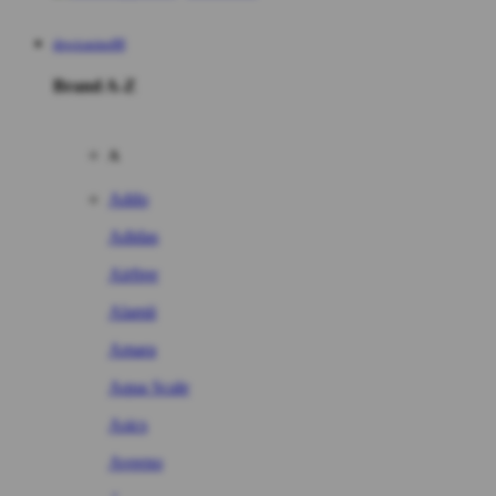
dewicasino88
Brand A-Z
A
Addo
Adidas
Airfree
Alamii
Amara
Aqua Scale
Asics
Aveeno