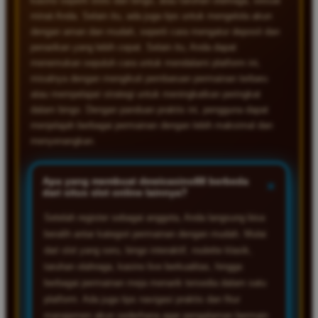
kasino seperti slots dan bingo, atau taruhan olahraga, sesuai
minat Anda. Selain itu, ada juga tips untuk mengelola akun
dengan aman dan mudah, seperti cara mengatur deposit dan
penarikan yang lebih cepat. Selain itu, Anda dapat
menemukan sepuluh cara untuk mendalami platform ini,
misalnya dengan mengikuti pembaruan permainan terbaru
atau mempelajari strategi untuk meningkatkan peringkat
dalam bingo. Dengan panduan praktis ini, pengguna dapat
menjelajah berbagai permainan dengan lebih maksimal dan
menyenangkan.
Apa yang membuat dewicasino88 berbeda
+
dari situs slot online lainnya?
Setelah register sebagai anggota, Anda langsung bisa
beralih antar kategori permainan dengan mudah. Mulai
dari slot yang seru, bingo interaktif, roulette klasik,
taruhan olahraga, kasino live berkualitas, hingga
berbagai permainan meja menarik tersedia dalam satu
platform. Ada juga tips navigasi praktis dan fitur
manajemen akun sederhana agar pengalaman bermain