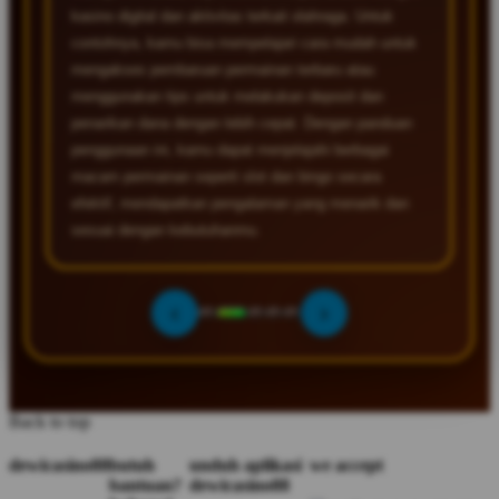
menawarkan panduan tentang cara mudah mengelola
akun, seperti beralih cepat antara kategori permainan
atau memeriksa riwayat aktivitas secara teratur.
Jangan lupa, akses update terbaru untuk menikmati
permainan baru dan fitur-fitur menarik!
‹
›
Back to top
dewicasino88
butuh
unduh aplikasi
we accept
bantuan?
dewicasino88
hubungi
kami
dewicasino88
SLOT
Direktorat Jenderal
hubungi
ikuti kami di
dewicasino88