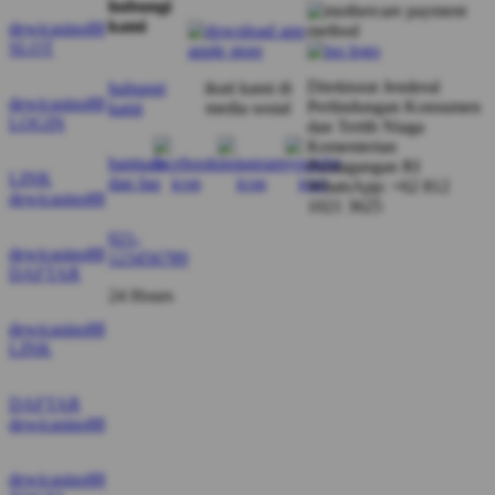
Perlindungan Konsumen
kami
media sosial
LOGIN
dan Tertib Niaga
Kementerian
bantuan
Perdagangan RI
LINK
dan faq
WhatsApp: +62 812
dewicasino88
1021 3625
021-
dewicasino88
123456789
DAFTAR
24 Hours
dewicasino88
LINK
DAFTAR
dewicasino88
dewicasino88
TOGEL
SITUS
dewicasino88