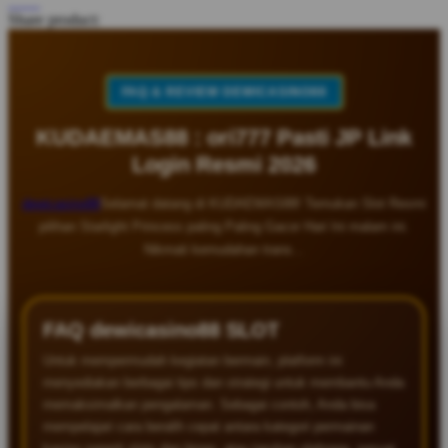
Share product:
FAQ & REVIEW DEWICASINO88
KUDAEMAS88 : ori777 Pasti JP Link
Login Resmi 2026
dewicasino88
Selamat datang di KUDAEMAS88! Temukan Slot Resmi
pilihan Starlight Princess paling Paling Gacor Hari Ini malam ini.
Nikmati kemudahan trans...
FAQ dewicasino88 SLOT
Untuk mempermudah kegiatan bermain, platform ini
menyediakan berbagai tips dan strategi untuk membantu Anda
memaksimalkan pengalaman. Sebagai contoh, Anda bisa
mempelajari cara beralih cepat antara kategori permainan