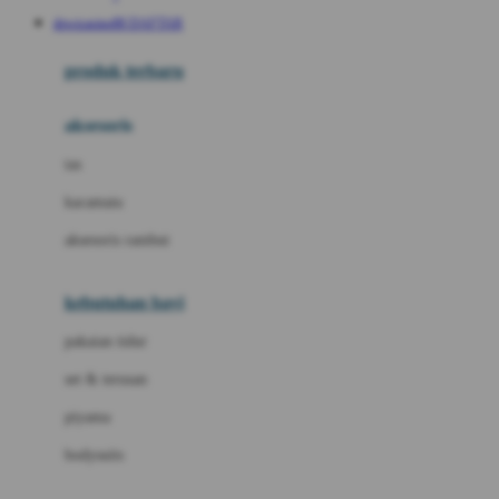
Awan
dewicasino88 DAFTAR
Azetabio
produk terbaru
B
aksesoris
Baabaasheepz
tas
Babiators
kacamata
Baby Dove
aksesoris rambut
Baby Jogger
Baby Rovega
kebutuhan bayi
Babybee
pakaian tidur
Banana Boat
set & terusan
Banz
piyama
Barbie
bodysuits
Beaba