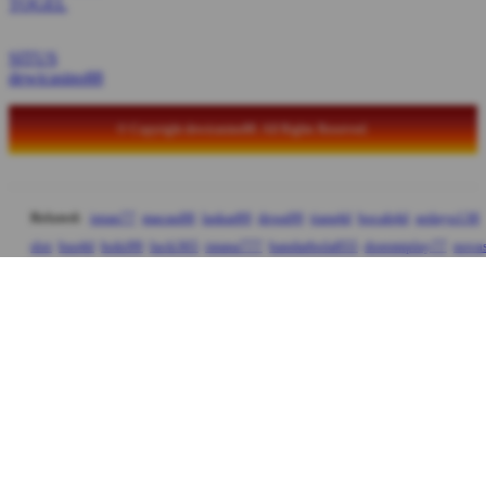
© Copyright dewicasino88. All Rights Reserved.
Related:
intan77
macau88
laskar89
dewa99
tiara4d
bocah4d
sedayu138
slot
bus4d
hoki99
luck365
istana777
bandarbola855
doremiplay77
nova