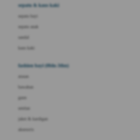
Beauty Barn
sepatu & kaus kaki
Bio Oil
sepatu bayi
Biolane
sepatu anak
Bite Fighters
sandal
Bizzi Growin
kaus kaki
Blackmores
fashion bayi (0bln-3thn)
Blooming Marvellous
atasan
Bonnels
bawahan
Bravado
gaun
Bruder
setelan
Brush Baby
jaket & kardigan
Buds Organics
aksesoris
Bugaboo