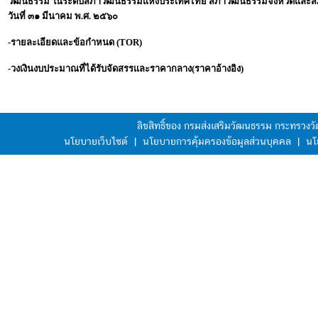
วัฒนธรรม ในระดับสภาวัฒนธรรมแห่งประเทศไทย สภาวัฒนธรรมจังหวัดและสภาว
วันที่ ๓๑ มีนาคม พ.ศ. ๒๕๖๐
-รายละเอียดและข้อกำหนด (TOR)
-วงเงินงบประมาณที่ได้รับจัดสรรและราคากลาง(ราคาอ้างอิง)
ลิขสิทธิ์ของ กรมส่งเสริมวัฒนธรรม กระทรวง
นโยบายเว็บไซต์
|
นโยบายการคุ้มครองข้อมูลส่วนบุคคล
|
นโ