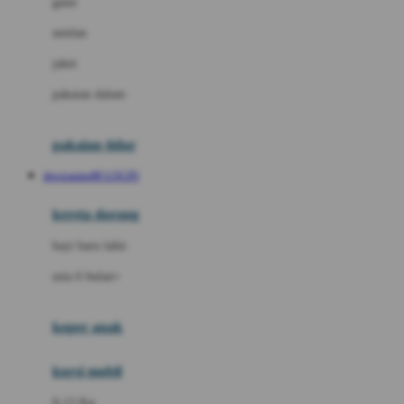
gaun
Dae Organics
setelan
Docare
jaket
Doona
pakaian dalam
Down To Earth
Drew
pakaian tidur
Dr. Brown's
dewicasino88 LOGIN
E
kereta dorong
ELC
bayi baru lahir
Ergobaby
usia 6 bulan+
Expert Care
koper anak
Ezyroller
kursi mobil
F
0-13 Kg