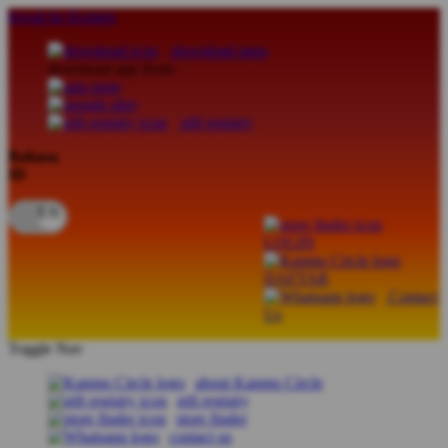
lewati ke Konten
download apps
download app from:
gift registry
Bahasa
ID
LOGIN
DAFTAR
Contact
Us
Toggle Nav
about Kanmo Circle
gift registry
store finder
contact us