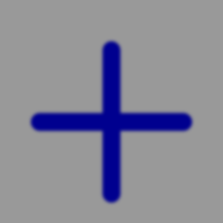
X
Xootz
Y
Yamatoya
Z
Zaxy
Zoggs
0-9
4Moms
59S