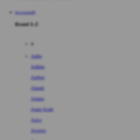
dewicasino88
Brand A-Z
A
Addo
Adidas
Airfree
Alamii
Amara
Aqua Scale
Asics
Aveeno