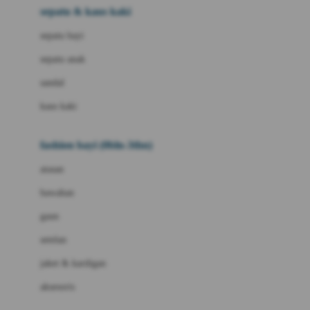
Beauty Barn
sepatu & kaus kaki
Bio Oil
sepatu bayi
Biolane
sepatu anak
Bite Fighters
sandal
Bizzi Growin
kaus kaki
Blackmores
fashion bayi (0bln-3thn)
Blooming Marvellous
atasan
Bonnels
bawahan
Bravado
gaun
Bruder
setelan
Brush Baby
jaket & kardigan
Buds Organics
aksesoris
Bugaboo