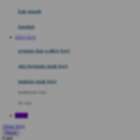
Mini Monkey
Moby
bak mandi
Momami
handuk
Mothercare
SITUS SLOT
Mustela
ayunan dan walker bayi
My Buddy Tag
My K
alas bermain anak bayi
N
mainan anak bayi
Naif
mothercare toys
Nike
elc toys
Nordic Natural
SLOT
Nuby
Akun Saya
Nuna
Masuk
Cari