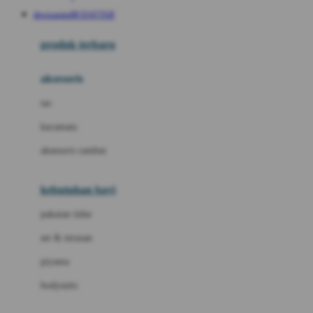
Awan
dewicasino88 DAFTAR
Azetabio
produk terbaru
B
aksesoris
Baabaasheepz
tas
Babiators
kacamata
Baby Dove
aksesoris rambut
Baby Jogger
Baby Rovega
kebutuhan bayi
Babybee
pakaian tidur
Banana Boat
set & terusan
Banz
piyama
Barbie
bodysuits
Beaba