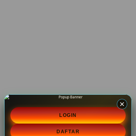
LOGIN
DAFTAR