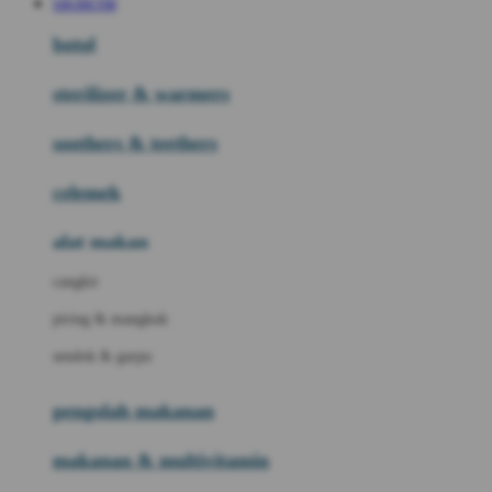
SBOBET88
botol
sterilizer & warmers
soothers & teethers
celemek
alat makan
cangkir
piring & mangkuk
sendok & garpu
pengolah makanan
makanan & multivitamin