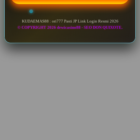
KUDAEMAS88 : ori777 Pasti JP Link Login Resmi 2026
© COPYRIGHT 2026 dewicasino88 - SEO DON QUIXOTE.