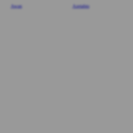
Awan
Azetabio