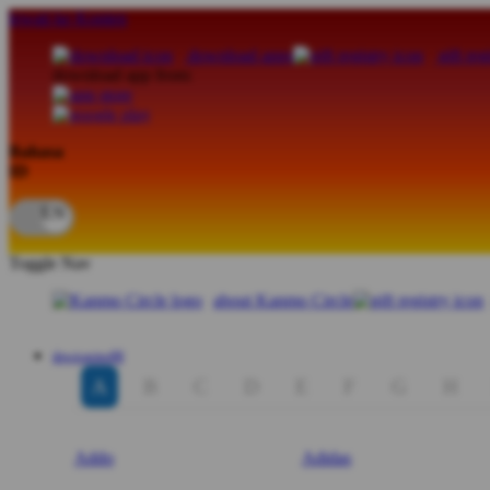
lewati ke Konten
download apps
gift reg
download app from:
Bahasa
ID
Toggle Nav
about Kanmo Circle
dewicasino88
A
B
C
D
E
F
G
H
Addo
Adidas