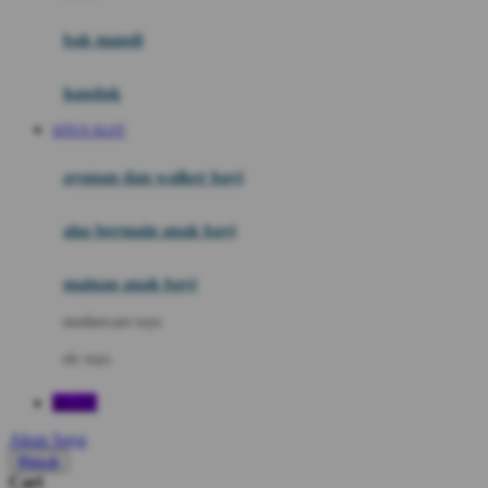
Mini Monkey
Moby
bak mandi
Momami
handuk
Mothercare
SITUS SLOT
Mustela
ayunan dan walker bayi
My Buddy Tag
My K
alas bermain anak bayi
N
mainan anak bayi
Naif
mothercare toys
Nike
elc toys
Nordic Natural
SLOT
Nuby
Akun Saya
Nuna
Masuk
Cari