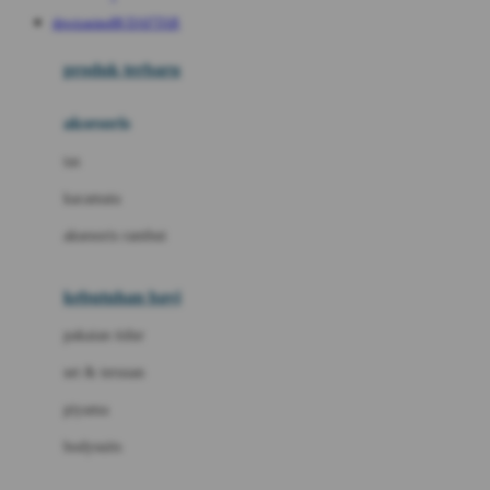
Awan
dewicasino88 DAFTAR
Azetabio
produk terbaru
B
aksesoris
Baabaasheepz
tas
Babiators
kacamata
Baby Dove
aksesoris rambut
Baby Jogger
Baby Rovega
kebutuhan bayi
Babybee
pakaian tidur
Banana Boat
set & terusan
Banz
piyama
Barbie
bodysuits
Beaba