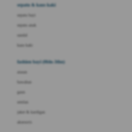
Beauty Barn
sepatu & kaus kaki
Bio Oil
sepatu bayi
Biolane
sepatu anak
Bite Fighters
sandal
Bizzi Growin
kaus kaki
Blackmores
fashion bayi (0bln-3thn)
Blooming Marvellous
atasan
Bonnels
bawahan
Bravado
gaun
Bruder
setelan
Brush Baby
jaket & kardigan
Buds Organics
aksesoris
Bugaboo