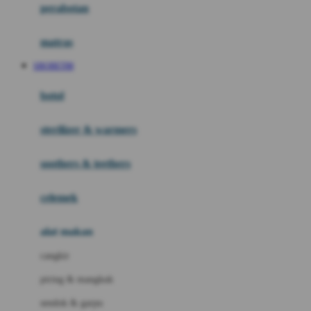
perabotan
Happy Tummy
Hauck
matras
Havaianas
SBOBET88
Hegen
botol
Hot Wheels
sterilizer & warmers
Hybrid
soothers & teethers
I
Inlacta DHA
celemek
Interlac
alat makan
Ivenet
cangkir
J
piring & mangkuk
Jack N Jill
sendok & garpu