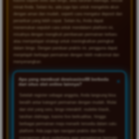
kasino seperti slots dan bingo, atau taruhan olahraga, sesuai
minat Anda. Selain itu, ada juga tips untuk mengelola akun
dengan aman dan mudah, seperti cara mengatur deposit dan
penarikan yang lebih cepat. Selain itu, Anda dapat
menemukan sepuluh cara untuk mendalami platform ini,
misalnya dengan mengikuti pembaruan permainan terbaru
atau mempelajari strategi untuk meningkatkan peringkat
dalam bingo. Dengan panduan praktis ini, pengguna dapat
menjelajah berbagai permainan dengan lebih maksimal dan
menyenangkan.
Apa yang membuat dewicasino88 berbeda
+
dari situs slot online lainnya?
Setelah register sebagai anggota, Anda langsung bisa
beralih antar kategori permainan dengan mudah. Mulai
dari slot yang seru, bingo interaktif, roulette klasik,
taruhan olahraga, kasino live berkualitas, hingga
berbagai permainan meja menarik tersedia dalam satu
platform. Ada juga tips navigasi praktis dan fitur
manajemen akun sederhana agar pengalaman bermain