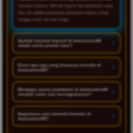
semakin nyaman. Nikmati deposit dan penarikan cepat,
lalu cek update pembaruan permainan terbaru setiap
minggu untuk raih poin tinggi!
Apakah minimal deposit di dewicasino88
+
ramah untuk pemain baru?
Platform ini menyediakan beragam pilihan permainan
online untuk Anda nikmati, mulai dari digital slots dan
Event apa saja yang biasanya tersedia di
+
dewicasino88?
bingo hingga table games dan sports-related gaming.
Sebagai contoh, selain mengakses beragam pilihan
Setelah mendaftar, anggota dapat menggunakan tips
game yang tersedia, Anda juga dapat mempelajari
untuk menavigasi berbagai permainan kasino, slot,
Mengapa variasi permainan di dewicasino88
strategize untuk meningkatkan peluang bermain seperti
+
menjadi salah satu keunggulannya?
bingo, dan taruhan olahraga di platform ini. Misalnya,
menganalisis peringkat permainan untuk membuat
para pemain bisa memilih permainan yang memiliki poin
keputusan lebih hati-hati dalam taruhan olahraga. Cara
Platform ini memungkinkan kamu untuk menjelajahi
tinggi atau strategi seperti menganalisis peringkat
ini dapat membantu Anda lebih menikmati pengalaman
berbagai macam permainan online, seperti slot, bingo,
Bagaimana cara memulai bermain di
permainan dalam kategori olahraga untuk membuat
+
berpartisipasi dalam berbagai macam event olahraga.
dewicasino88?
dan berbagai jenis permainan meja. Misalnya, kamu
keputusan yang lebih hati-hati. Selain itu, pengguna
Selain itu, platform ini menawarkan tips untuk
bisa mencoba slot dengan hadiah-hadiah menarik atau
dapat mengakses tips tentang cara mendaftar gratis
Setelah daftar akun selesai, kamu bisa menggunakan
manajemen akun yang efektif, seperti beralih dengan
menantang dirimu dalam game bingo dengan strategi