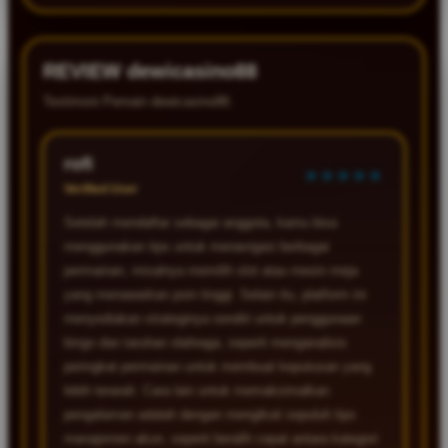
atau melihat promosi terbaru. Platform ini menyediakan
berbagai tips untuk menjelajahi platform. Misalnya,
cepat antara kategori game kasino dan aktivitas terkait
khusus. Selain itu, platform ini juga menyediakan
panduan penggunaan yang aman dan cepat untuk
kamu bisa mencoba strategi baru untuk permainan
olahraga. Anda dapat mengatur akun Anda dengan
pilihan untuk taruhan olahraga, dimana kamu dapat
mengelola akun, beralih antara kategori permainan, dan
bingo atau mempelajari cara menganalisis peringkat
mudah, memeriksa riwayat aktivitas, dan
mengikuti pertandingan favoritmu dan berpartisipasi
REVIEW dewicasino88
melakukan deposit maupun penarikan. Pengguna juga
dalam taruhan olahraga untuk mengambil keputusan
mengoptimalkan pengalaman bermain Anda secara
secara virtual. Untuk pengalaman yang lebih optimal,
bisa mendapatkan bantuan dukungan jika diperlukan.
Testimoni Pemain dewicasino88.
yang lebih tepat. Platform ini juga menyediakan
online. Platform ini juga memberikan informasi terbaru
terdapat tips dan strategi yang bisa kamu gunakan,
informasi tentang cara mengelola poin dan
tentang petunjuk menggunakan fitur-fitur platform dan
seperti mempelajari cara terbaik untuk mengelola
memanfaatkan promosi yang tersedia. Selain itu, kamu
update permainan yang terbaru. Dengan mempelajari
akunmu, mulai dari daftar (register) sebagai anggota
dina
bisa mendapatkan tips untuk navigasi cepat antar
★★★★★
tips dan strategi yang tersedia, Anda dapat
hingga memantau poin atau saldo. Pengguna juga
Verified User
kategori permainan, seperti dari casino ke olahraga atau
memaksimalkan pengalaman bermain dan menjelajahi
dapat dengan mudah beralih antara kategori permainan
sebaliknya. Bagi yang baru bergabung, ada panduan
Setelah mengunduh aplikasi dan mendaftar menjadi
berbagai macam game yang ditawarkan dengan cara
hanya dalam beberapa klik. Jadi, kamu dapat
mengenai cara daftar dan melakukan deposit serta
yang lebih mudah dan menyenangkan.
anggota, kamu bisa memulai petualangan seru di dunia
menikmati platform ini secara efektif dengan mengikuti
withdrawal dengan aman dan efisien. Dengan
online casino ini! Platform ini menyediakan beragam
alur penggunaan serta tips yang diberikan, untuk
mempelajari cara-cara ini, kamu akan lebih mudah
permainan seperti slot, bingo, dan berbagai jenis game
pengalaman bermain online yang menyenangkan dan
menikmati beragam game online seperti slot, table
optimal.
meja. Misalnya, untuk kamu penggemar olahraga,
games, dan sports betting dengan menciptakan
tersedia juga sports-related gaming untuk memuaskan
pengalaman yang menyenangkan dan bermanfaat.
semangatmu. Untuk memaksimalkan pengalaman
bermain, cobalah tips dan strategi yang tersedia, salah
satunya adalah analisa peringkat permainan agar
keputusanmu lebih tepat. Selain itu, platform ini juga