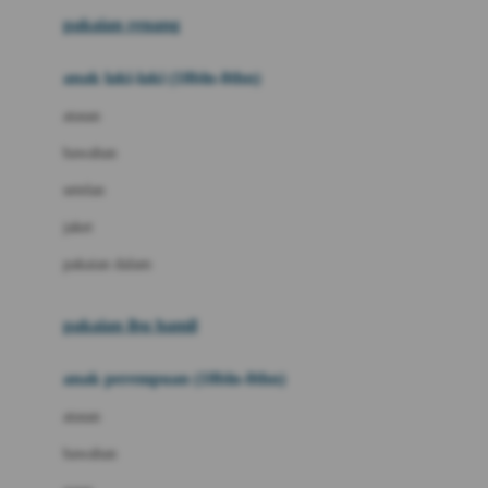
Buggygear
pakaian renang
Bumkins
anak laki-laki (18bln-8thn)
C
atasan
Cetaphil
bawahan
Chicco
setelan
Childlife
jaket
Clevamama
pakaian dalam
Cocolatte
Cottonseeds
pakaian ibu hamil
Cozy N Safe
anak perempuan (18bln-8thn)
Crane
atasan
Cybex
bawahan
D