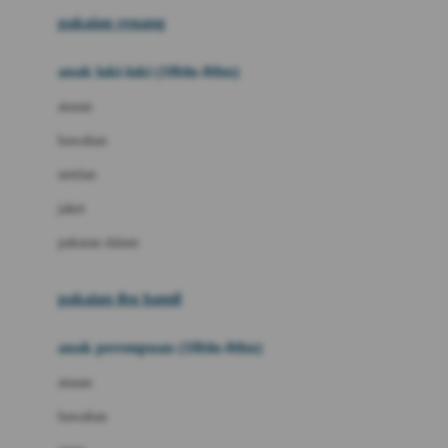
Buggygear
pakaian renang
Bumkins
anak laki-laki (18bln-8thn)
C
atasan
Cetaphil
bawahan
Chicco
setelan
Childlife
jaket
Clevamama
pakaian dalam
Cocolatte
Cottonseeds
pakaian ibu hamil
Cozy N Safe
anak perempuan (18bln-8thn)
Crane
atasan
Cybex
bawahan
D