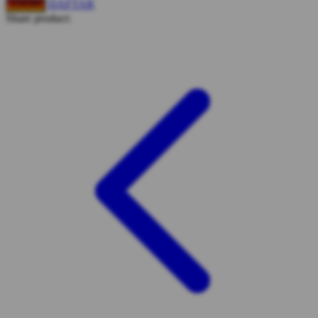
DAFTAR
LOGIN
Squishmallows
Share product:
Starbooks
Stick-O
Stokke
Sudocrem
Sumimo
Sunnylife
Sun-Staches
Swimava
T
Tommee Tippee
Trunki
Tutti Bambini