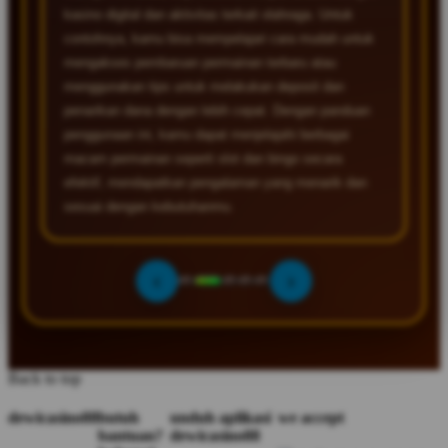
menawarkan panduan tentang cara mudah mengelola
akun, seperti beralih cepat antara kategori permainan
atau memeriksa riwayat aktivitas secara teratur.
Jangan lupa, akses update terbaru untuk menikmati
permainan baru dan fitur-fitur menarik!
‹
›
Back to top
dewicasino88
butuh
unduh aplikasi
we accept
bantuan?
dewicasino88
hubungi
kami
dewicasino88
SLOT
Direktorat Jenderal
hubungi
ikuti kami di
dewicasino88