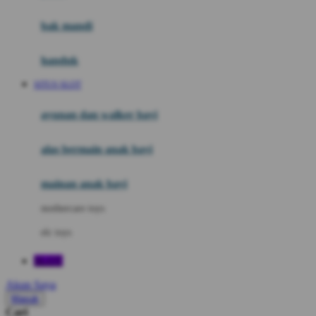
Mini Monkey
Moby
bak mandi
Momami
handuk
Mothercare
SITUS SLOT
Mustela
ayunan dan walker bayi
My Buddy Tag
My K
alas bermain anak bayi
N
mainan anak bayi
Naif
mothercare toys
Nike
elc toys
Nordic Natural
SLOT
Nuby
Akun Saya
Nuna
Masuk
Cari