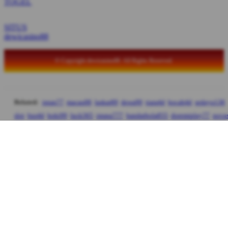
© Copyright dewicasino88. All Rights Reserved.
Related:
intan77
macau88
laskar89
dewa99
tiara4d
bocah4d
sedayu138
slot
bus4d
hoki99
luck365
istana777
bandarbola855
doremiplay77
nova