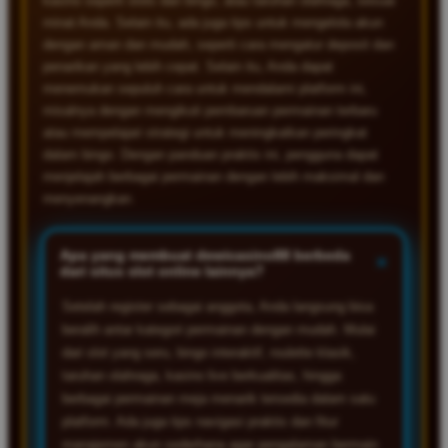
kasino seperti slots dan bingo, atau taruhan olahraga, sesuai
minat Anda. Selain itu, ada juga tips untuk mengelola akun
dengan aman dan mudah, seperti cara mengatur deposit dan
penarikan yang lebih cepat. Selain itu, Anda dapat
menemukan sepuluh cara untuk mendalami platform ini,
misalnya dengan mengikuti pembaruan permainan terbaru
atau mempelajari strategi untuk meningkatkan peringkat
dalam bingo. Dengan panduan praktis ini, pengguna dapat
menjelajah berbagai permainan dengan lebih maksimal dan
menyenangkan.
Apa yang membuat dewicasino88 berbeda
+
dari situs slot online lainnya?
Setelah register sebagai anggota, Anda langsung bisa
beralih antar kategori permainan dengan mudah. Mulai
dari slot yang seru, bingo interaktif, roulette klasik,
taruhan olahraga, kasino live berkualitas, hingga
berbagai permainan meja menarik tersedia dalam satu
platform. Ada juga tips navigasi praktis dan fitur
manajemen akun sederhana agar pengalaman bermain