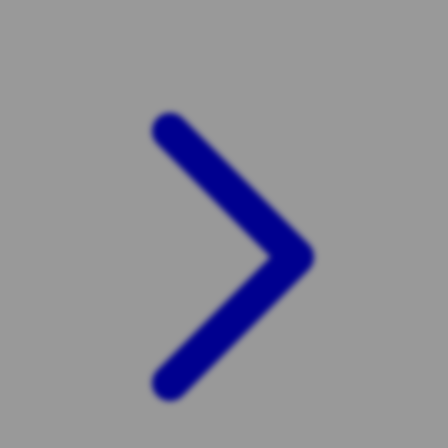
Twistshake
TY Toys
U
V
Veja
Vitaflow
Vtech
W
Waterland
Wellness