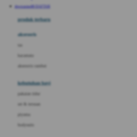
Awan
dewicasino88 DAFTAR
Azetabio
produk terbaru
B
aksesoris
Baabaasheepz
tas
Babiators
kacamata
Baby Dove
aksesoris rambut
Baby Jogger
Baby Rovega
kebutuhan bayi
Babybee
pakaian tidur
Banana Boat
set & terusan
Banz
piyama
Barbie
bodysuits
Beaba