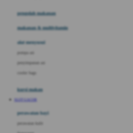
Joie
pengolah makanan
Joolz
Jujube
makanan & multivitamin
K
alat menyusui
Kiddycuts
pompa asi
Kumon
penyimpanan asi
L
cooler bags
Leapfrog
kursi makan
Leclerc
SLOT GACOR
Lee Vierra
Lillebaby
perawatan bayi
Little Bird Told Me
perawatan kulit
Little Miss Janis