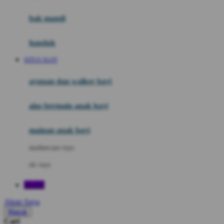
Mini Monkey
Moby
bak mandi
Momami
handuk
Mothercare
SITUS SLOT
Mustela
ayunan dan walker bayi
My Buddy Tag
My K
alas bermain anak bayi
N
mainan anak bayi
Naif
mothercare toys
Nike
elc toys
Nordic Natural
SLOT
Nuby
Akun Saya
Nuna
Masuk
Cari