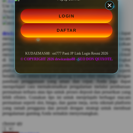
Earn
1.000.000
-
100.000.000
Bonus
Use Installment Options from
.
Laarn more
Q
Available for :
LOGIN
home delivery
QV Baby
store pickup
DAFTAR
dewicasino88
Setelah Anda mendaftar sebagai anggota, Anda dapat
R
menggunakan tips yang tersedia untuk menavigasi berbagai macam
permainan, seperti slot dan games meja, untuk meningkatkan
Real Shades
pengalaman online Anda. Misalnya, pilihlah permainan yang
KUDAEMAS88 : ori777 Pasti JP Link Login Resmi 2026
menawarkan poin tinggi atau coba strategi untuk penggunaan efektif
Red Castle
© COPYRIGHT 2026 dewicasino88 - SEO DON QUIXOTE.
di bingo dan taruhan olahraga, seperti menganalisis peringkat
permainan untuk membuat keputusan yang lebih hati-hati. Selain itu,
Ribbon Madness
platform ini menyediakan ten tips untuk pengelolaan akun, seperti
beralih cepat antara kategori gaming (casino dan olahraga), dengan
S
panduan penggunaan yang aman dan cepat. Anda juga dapat
mempelajari cara memaksimalkan pengalaman melalui pembaruan
Sebamed
permainan terbaru atau tips untuk proses deposit dan penarikan yang
lebih efisien. Gunakan tips ini untuk menjelajahi berbagai macam
Silver Cross
permainan seperti slot, bingo, dan game meja, serta nikmati platform
yang ramah pengguna dan penuh dengan strategi untuk membuat
Simply Idea
pengalaman gaming Anda semakin menyenangkan.
Skip Hop
choose qty
Spectra