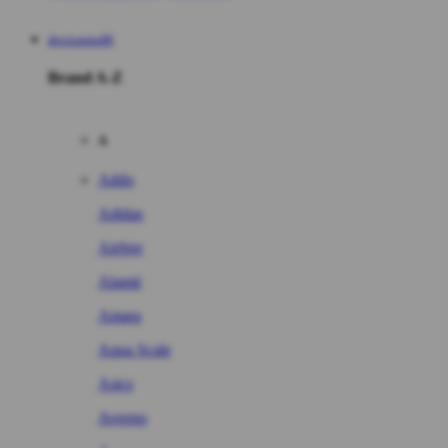
dewicasino88
Brand A-Z
A
Addo
Adidas
Airfree
Alamii
Amara
Aqua Scale
Asics
Aveeno