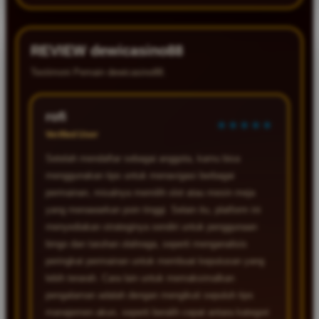
atau melihat promosi terbaru. Platform ini menyediakan
berbagai tips untuk menjelajahi platform. Misalnya,
cepat antara kategori game kasino dan aktivitas terkait
khusus. Selain itu, platform ini juga menyediakan
panduan penggunaan yang aman dan cepat untuk
kamu bisa mencoba strategi baru untuk permainan
olahraga. Anda dapat mengatur akun Anda dengan
pilihan untuk taruhan olahraga, dimana kamu dapat
mengelola akun, beralih antara kategori permainan, dan
bingo atau mempelajari cara menganalisis peringkat
mudah, memeriksa riwayat aktivitas, dan
mengikuti pertandingan favoritmu dan berpartisipasi
REVIEW dewicasino88
melakukan deposit maupun penarikan. Pengguna juga
dalam taruhan olahraga untuk mengambil keputusan
mengoptimalkan pengalaman bermain Anda secara
secara virtual. Untuk pengalaman yang lebih optimal,
bisa mendapatkan bantuan dukungan jika diperlukan.
Testimoni Pemain dewicasino88.
yang lebih tepat. Platform ini juga menyediakan
online. Platform ini juga memberikan informasi terbaru
terdapat tips dan strategi yang bisa kamu gunakan,
informasi tentang cara mengelola poin dan
tentang petunjuk menggunakan fitur-fitur platform dan
seperti mempelajari cara terbaik untuk mengelola
memanfaatkan promosi yang tersedia. Selain itu, kamu
update permainan yang terbaru. Dengan mempelajari
akunmu, mulai dari daftar (register) sebagai anggota
dina
bisa mendapatkan tips untuk navigasi cepat antar
★★★★★
tips dan strategi yang tersedia, Anda dapat
hingga memantau poin atau saldo. Pengguna juga
Verified User
kategori permainan, seperti dari casino ke olahraga atau
memaksimalkan pengalaman bermain dan menjelajahi
dapat dengan mudah beralih antara kategori permainan
sebaliknya. Bagi yang baru bergabung, ada panduan
Setelah mengunduh aplikasi dan mendaftar menjadi
berbagai macam game yang ditawarkan dengan cara
hanya dalam beberapa klik. Jadi, kamu dapat
mengenai cara daftar dan melakukan deposit serta
yang lebih mudah dan menyenangkan.
anggota, kamu bisa memulai petualangan seru di dunia
menikmati platform ini secara efektif dengan mengikuti
withdrawal dengan aman dan efisien. Dengan
online casino ini! Platform ini menyediakan beragam
alur penggunaan serta tips yang diberikan, untuk
mempelajari cara-cara ini, kamu akan lebih mudah
permainan seperti slot, bingo, dan berbagai jenis game
pengalaman bermain online yang menyenangkan dan
menikmati beragam game online seperti slot, table
optimal.
meja. Misalnya, untuk kamu penggemar olahraga,
games, dan sports betting dengan menciptakan
tersedia juga sports-related gaming untuk memuaskan
pengalaman yang menyenangkan dan bermanfaat.
semangatmu. Untuk memaksimalkan pengalaman
bermain, cobalah tips dan strategi yang tersedia, salah
satunya adalah analisa peringkat permainan agar
keputusanmu lebih tepat. Selain itu, platform ini juga