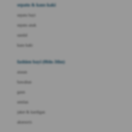
Beauty Barn
sepatu & kaus kaki
Bio Oil
sepatu bayi
Biolane
sepatu anak
Bite Fighters
sandal
Bizzi Growin
kaus kaki
Blackmores
fashion bayi (0bln-3thn)
Blooming Marvellous
atasan
Bonnels
bawahan
Bravado
gaun
Bruder
setelan
Brush Baby
jaket & kardigan
Buds Organics
aksesoris
Bugaboo