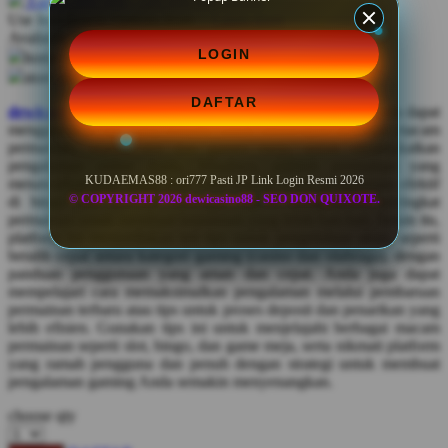
Earn
1.000.000
-
100.000.000
Bonus
Use Installment Options from
.
Laarn more
Q
Available for :
LOGIN
home delivery
QV Baby
store pickup
DAFTAR
dewicasino88
Setelah Anda mendaftar sebagai anggota, Anda dapat
R
menggunakan tips yang tersedia untuk menavigasi berbagai macam
permainan, seperti slot dan games meja, untuk meningkatkan
Real Shades
pengalaman online Anda. Misalnya, pilihlah permainan yang
KUDAEMAS88 : ori777 Pasti JP Link Login Resmi 2026
menawarkan poin tinggi atau coba strategi untuk penggunaan efektif
Red Castle
© COPYRIGHT 2026 dewicasino88 - SEO DON QUIXOTE.
di bingo dan taruhan olahraga, seperti menganalisis peringkat
permainan untuk membuat keputusan yang lebih hati-hati. Selain itu,
Ribbon Madness
platform ini menyediakan ten tips untuk pengelolaan akun, seperti
beralih cepat antara kategori gaming (casino dan olahraga), dengan
S
panduan penggunaan yang aman dan cepat. Anda juga dapat
mempelajari cara memaksimalkan pengalaman melalui pembaruan
Sebamed
permainan terbaru atau tips untuk proses deposit dan penarikan yang
lebih efisien. Gunakan tips ini untuk menjelajahi berbagai macam
Silver Cross
permainan seperti slot, bingo, dan game meja, serta nikmati platform
yang ramah pengguna dan penuh dengan strategi untuk membuat
Simply Idea
pengalaman gaming Anda semakin menyenangkan.
Skip Hop
choose qty
Spectra