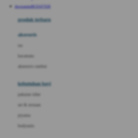
Awan
dewicasino88 DAFTAR
Azetabio
produk terbaru
B
aksesoris
Baabaasheepz
tas
Babiators
kacamata
Baby Dove
aksesoris rambut
Baby Jogger
Baby Rovega
kebutuhan bayi
Babybee
pakaian tidur
Banana Boat
set & terusan
Banz
piyama
Barbie
bodysuits
Beaba