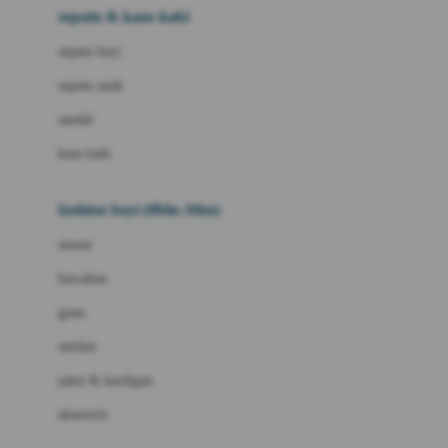
Beauty Barn
sepatu & kaus kaki
Bio Oil
sepatu bayi
Biolane
sepatu anak
Bite Fighters
sandal
Bizzi Growin
kaus kaki
Blackmores
fashion bayi (0bln-3thn)
Blooming Marvellous
atasan
Bonnels
bawahan
Bravado
gaun
Bruder
setelan
Brush Baby
jaket & kardigan
Buds Organics
aksesoris
Bugaboo