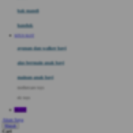
Mini Monkey
Moby
bak mandi
Momami
handuk
Mothercare
SITUS SLOT
Mustela
ayunan dan walker bayi
My Buddy Tag
My K
alas bermain anak bayi
N
mainan anak bayi
Naif
mothercare toys
Nike
elc toys
Nordic Natural
SLOT
Nuby
Akun Saya
Nuna
Masuk
Cari