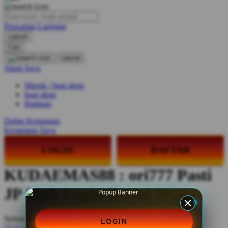
O
Pencarian Lanjutan
Oh Ma Grain
cancel
Okiedog
Cari
cancel
P
Akun Saya
Masuk / buat akun
Peachy
buat akun
Phil & Ted's
Bantuan
Philips Avent
Daftar Keinginan
Keranjang Saya
Pigeon
LOGIN
DAFTAR
Playgro
KUDAEMAS88 : ori777 Pasti
Poled Global
JP Link Login Resmi 2026
Ponycycle
Puma
Serendah
Rp 10.000
LOGIN
Pureats