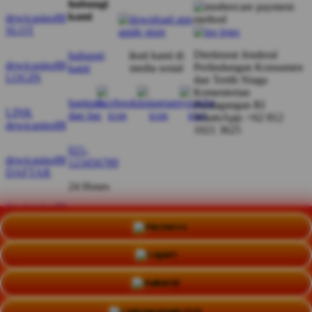
Perlindungan Konsumen
kami
media sosial
LOGIN
dan Tertib Niaga
Kementerian
bantuan
Perdagangan RI
LINK
dan faq
WhatsApp: +62 812
dewicasino88
1021 3625
021-
dewicasino88
123456789
DAFTAR
24 Hours
dewicasino88
LINK
DAFTAR
dewicasino88
PROMO
dewicasino88
TOGEL
LOGIN
SITUS
DAFTAR
dewicasino88