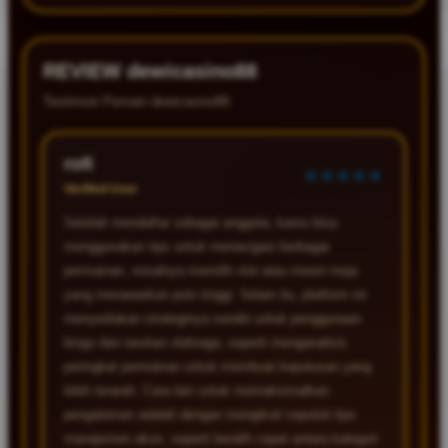
atau melihat promosi terbaru. Platform ini menyediakan
berbagai tips untuk menjelajahi platform. Misalnya,
cepat antara kategori game kasino dan aktivitas terkait
khusus. Selain itu, platform ini juga menyediakan
panduan penggunaan yang aman dan cepat untuk
kamu bisa mencoba strategi baru untuk permainan
olahraga. Anda dapat mengatur akun Anda dengan
pilihan untuk taruhan olahraga, dimana kamu dapat
mengelola akun, beralih antara kategori permainan, dan
bingo atau mempelajari cara menganalisis peringkat
mudah, memeriksa riwayat aktivitas, dan
mengikuti pertandingan favoritmu dan berpartisipasi
REVIEW dewicasino88
melakukan deposit maupun penarikan. Pengguna juga
dalam taruhan olahraga untuk mengambil keputusan
mengoptimalkan pengalaman bermain Anda secara
secara virtual. Untuk pengalaman yang lebih optimal,
bisa mendapatkan bantuan dukungan jika diperlukan.
Testimoni Pemain dewicasino88.
yang lebih tepat. Platform ini juga menyediakan
online. Platform ini juga memberikan informasi terbaru
terdapat tips dan strategi yang bisa kamu gunakan,
informasi tentang cara mengelola poin dan
tentang petunjuk menggunakan fitur-fitur platform dan
seperti mempelajari cara terbaik untuk mengelola
memanfaatkan promosi yang tersedia. Selain itu, kamu
update permainan yang terbaru. Dengan mempelajari
akunmu, mulai dari daftar (register) sebagai anggota
dina
bisa mendapatkan tips untuk navigasi cepat antar
★★★★★
tips dan strategi yang tersedia, Anda dapat
hingga memantau poin atau saldo. Pengguna juga
Verified User
kategori permainan, seperti dari casino ke olahraga atau
memaksimalkan pengalaman bermain dan menjelajahi
dapat dengan mudah beralih antara kategori permainan
sebaliknya. Bagi yang baru bergabung, ada panduan
Setelah mengunduh aplikasi dan mendaftar menjadi
berbagai macam game yang ditawarkan dengan cara
hanya dalam beberapa klik. Jadi, kamu dapat
mengenai cara daftar dan melakukan deposit serta
yang lebih mudah dan menyenangkan.
anggota, kamu bisa memulai petualangan seru di dunia
menikmati platform ini secara efektif dengan mengikuti
withdrawal dengan aman dan efisien. Dengan
online casino ini! Platform ini menyediakan beragam
alur penggunaan serta tips yang diberikan, untuk
mempelajari cara-cara ini, kamu akan lebih mudah
permainan seperti slot, bingo, dan berbagai jenis game
pengalaman bermain online yang menyenangkan dan
menikmati beragam game online seperti slot, table
optimal.
meja. Misalnya, untuk kamu penggemar olahraga,
games, dan sports betting dengan menciptakan
tersedia juga sports-related gaming untuk memuaskan
pengalaman yang menyenangkan dan bermanfaat.
semangatmu. Untuk memaksimalkan pengalaman
bermain, cobalah tips dan strategi yang tersedia, salah
satunya adalah analisa peringkat permainan agar
keputusanmu lebih tepat. Selain itu, platform ini juga