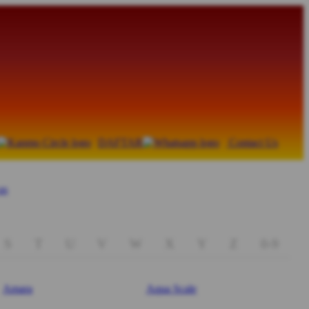
DAFTAR
Contact Us
us
S
T
U
V
W
X
Y
Z
0-9
Amara
Aqua Scale