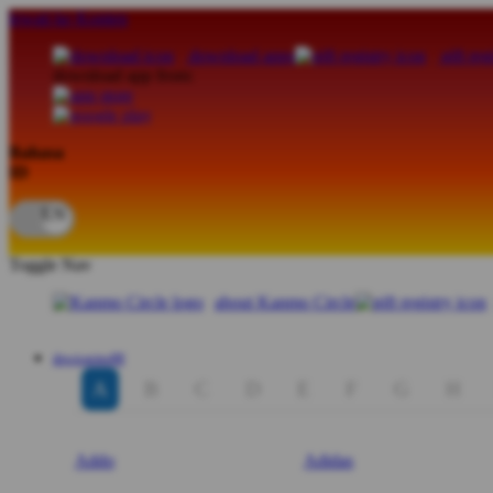
lewati ke Konten
download apps
gift reg
download app from:
Bahasa
ID
Toggle Nav
about Kanmo Circle
dewicasino88
A
B
C
D
E
F
G
H
Addo
Adidas