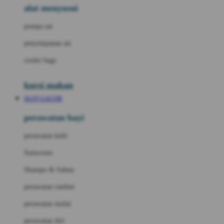
alat menyusui
pompa asi
penyimpanan asi
cooler bags
kursi makan
SLOT GACOR
perawatan bayi
perawatan kulit
Sunscreen
Shampo & Sabun
perawatan rambut
perawatan mulut
perawatan diri