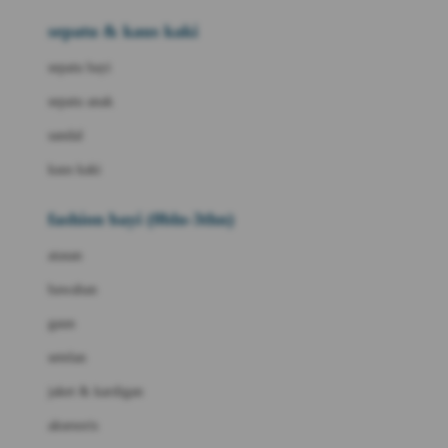
sepatu & kaus kaki
sepatu bayi
sepatu anak
sandal
kaus kaki
fashion bayi (0bln-3thn)
atasan
bawahan
gaun
setelan
jaket & kardigan
aksesoris