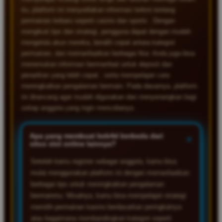
itu, platform ini menyediakan informasi terkini tentang
permainan terbaru seperti casino dan sports . Dengan
mengikuti tips dan strategi, pengguna dapat dengan mudah
mengelola akun mereka, beralih cepat antara kategori
permainan, dan memanfaatkan berbagai fitur. Anda juga bisa
menemukan informasi bermanfaat untuk deposit dan
penarikan yang lebih cepat , serta mempelajari cara
meningkatkan pengalaman bermain. Pada dasarnya, platform
ini dirancang agar mudah digunakan dan menyenangkan bagi
setiap anggota yang ingin mencobanya.
Apa yang membuat beb4d berbeda dari
+
situs slot online lainnya?
Setelah kamu register sebagai anggota, kamu bisa
mulai menggunakan platform ini dengan memanfaatkan
berbagai tips untuk meningkatkan pengalaman
bermainmu. Misalnya, kamu bisa mempelajari strategi
memilih permainan kasino berdasarkan peringkatnya
atau bagaimana membandingkan kategori seperti