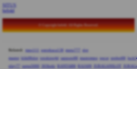
TOGEL
SITUS
beb4d
© Copyright beb4d. All Rights Reserved.
Related:
mpo111
gatotkaca138
mutu777
slot
master
klik88slot
totoking4d
sapporo88
mastermpo
gacor
probet88
luck
play77
surga5000
303hoki
RANTAI88
RAJA99
JURAGANSLOT
JURAG