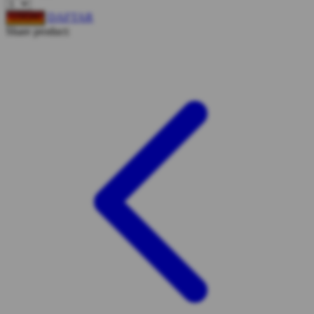
Squishmallows
DAFTAR
LOGIN
Share product:
Starbooks
Stick-O
Stokke
Sudocrem
Sumimo
Sunnylife
Sun-Staches
Swimava
T
Tommee Tippee
Trunki
Tutti Bambini