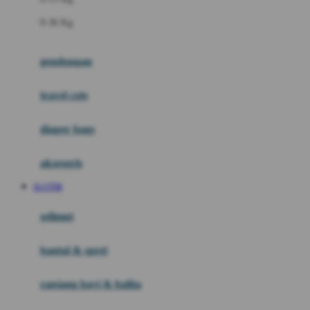
Felt So Sweet
0-36 Kg
Fisher Price
Flipper
gendongan
Friends Of Sally
travel cots
G
diaper bags
Gb
Geko
aksesoris
Graco
SLOT88
Gund
selimut
H
bantal & sprei
Habbie
Haenim
ranjang bayi & balita
Happy Horse