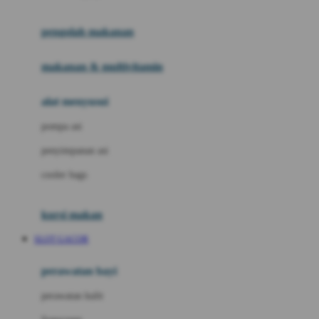
Joie
pengolah makanan
Joolz
Jujube
makanan & multivitamin
K
alat menyusui
Kiddycuts
pompa asi
Kumon
penyimpanan asi
L
cooler bags
Leapfrog
kursi makan
Leclerc
SLOT GACOR
Lee Vierra
Lillebaby
perawatan bayi
Little Bird Told Me
perawatan kulit
Little Miss Janis