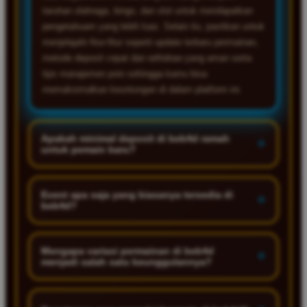
taruhan olahraga, bingo, dan slot untuk mendapatkan
pengetahuam yang lebih luas. Selain itu, pastikan untuk
menjelajahi fitur-fitur seperti update terbaru permainan,
metode deposit cepat dan withdraw yang aman serta
tips manajemen poin sehingga kamu bisa
memaksimalkan keuntungan di dalam platform ini.
Apakah minimal deposit di beb4d ramah
+
untuk pemain baru?
Setelah register sebagai anggota, kamu bisa langsung
menjelajahi berbagai hiburan seru mulai dari slot, bingo,
Event apa saja yang biasanya tersedia di
+
beb4d?
roulette, taruhan olahraga, kasino live, hingga
permainan meja. Gunakan tips navigasi yang tersedia
Setelah registrasi selesai, anggota dapat
untuk beralih antar kategori dengan mudah sesuai
memanfaatkan tips untuk menjelajahi berbagai macam
Mengapa variasi permainan di beb4d
minatmu. Proses deposit dan penarikan cepat juga
+
menjadi salah satu keunggulannya?
permainan seperti slot dan permainan meja, misalnya,
didukung agar manajemen akun lebih praktis sepanjang
dengan memilih permainan yang menawarkan poin
hari. Jangan lupa cek pembaruan permainan terbaru
Setelah mendaftar dan menjadi anggota, bisa Anda
tinggi. Platform ini juga menyediakan strategi untuk
untuk meraih pengalaman optimal dan poin tinggi.
gunakan tips untuk menjelajahi berbagai jenis