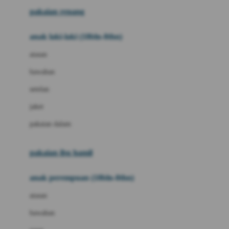
Buggygear
pakaian renang
Bumkins
anak laki-laki (18bln-8thn)
C
atasan
Cetaphil
bawahan
Chicco
setelan
Childlife
jaket
Clevamama
pakaian dalam
Cocolatte
Cottonseeds
pakaian ibu hamil
Cozy N Safe
anak perempuan (18bln-8thn)
Crane
atasan
Cybex
bawahan
D