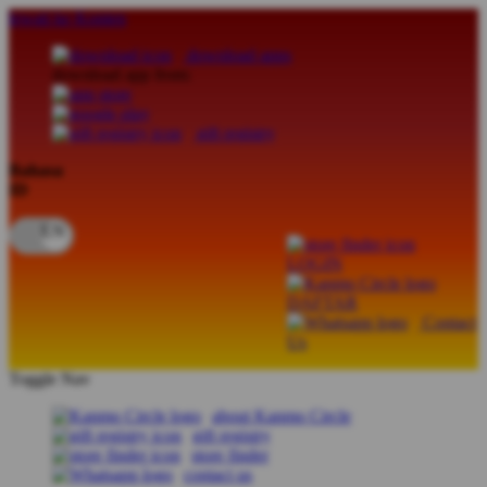
lewati ke Konten
download apps
download app from:
gift registry
Bahasa
ID
LOGIN
DAFTAR
Contact
Us
Toggle Nav
about Kanmo Circle
gift registry
store finder
contact us