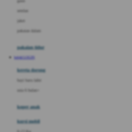
gaun
Dae Organics
setelan
Docare
jaket
Doona
pakaian dalam
Down To Earth
Drew
pakaian tidur
Dr. Brown's
beb4d LOGIN
E
kereta dorong
ELC
bayi baru lahir
Ergobaby
usia 6 bulan+
Expert Care
koper anak
Ezyroller
kursi mobil
F
0-13 Kg