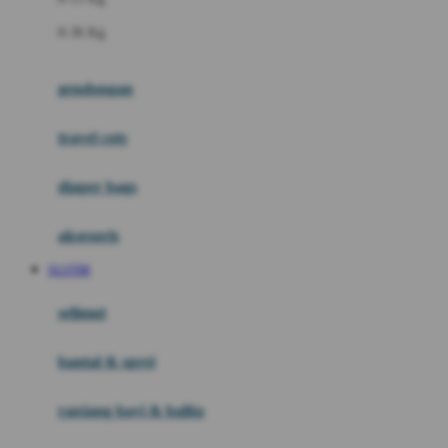
Felt So Sweet
0-36 Kg
Fisher Price
Flipper
gendongan
Friends Of Sally
travel cots
G
diaper bags
Gb
Geko
aksesoris
Graco
SLOT88
Gund
selimut
H
bantal & sprei
Habbie
Haenim
ranjang bayi & balita
Happy Horse