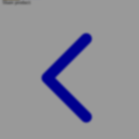
Share product:
Squishmallows
Starbooks
Stick-O
Stokke
Sudocrem
Sumimo
Sunnylife
Sun-Staches
Swimava
T
Tommee Tippee
Trunki
Tutti Bambini