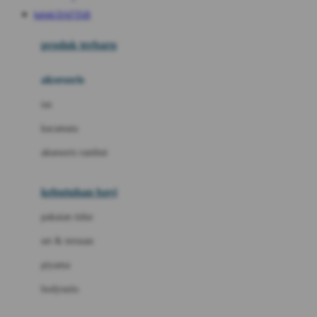
Awan
beb4d DAFTAR
Azetabio
produk terbaru
B
aksesoris
Baabaasheepz
tas
Babiators
kacamata
Baby Dove
aksesoris rambut
Baby Jogger
Baby Rovega
kebutuhan bayi
Babybee
pakaian tidur
Banana Boat
set & terusan
Banz
piyama
Barbie
bodysuits
Beaba