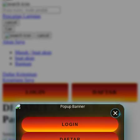
O
Pencarian Lanjutan
Oh Ma Grain
cancel
Okiedog
Cari
cancel
P
Akun Saya
Masuk / buat akun
Peachy
buat akun
Phil & Ted's
Bantuan
Philips Avent
Daftar Keinginan
Keranjang Saya
Pigeon
LOGIN
DAFTAR
Playgro
DESABET - Bo Toto Resmi
Poled Global
Pasti Maxwin Bocoran Pola
Ponycycle
LOGIN
Puma
Serendah
Rp 10.000
Pureats
DAFTAR