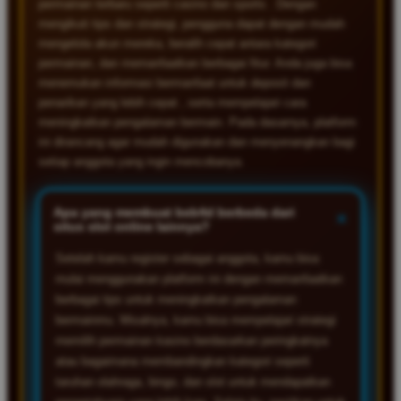
permainan terbaru seperti casino dan sports . Dengan
mengikuti tips dan strategi, pengguna dapat dengan mudah
mengelola akun mereka, beralih cepat antara kategori
permainan, dan memanfaatkan berbagai fitur. Anda juga bisa
menemukan informasi bermanfaat untuk deposit dan
penarikan yang lebih cepat , serta mempelajari cara
meningkatkan pengalaman bermain. Pada dasarnya, platform
ini dirancang agar mudah digunakan dan menyenangkan bagi
setiap anggota yang ingin mencobanya.
Apa yang membuat beb4d berbeda dari
+
situs slot online lainnya?
Setelah kamu register sebagai anggota, kamu bisa
mulai menggunakan platform ini dengan memanfaatkan
berbagai tips untuk meningkatkan pengalaman
bermainmu. Misalnya, kamu bisa mempelajari strategi
memilih permainan kasino berdasarkan peringkatnya
atau bagaimana membandingkan kategori seperti
taruhan olahraga, bingo, dan slot untuk mendapatkan