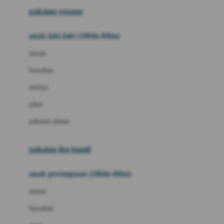
Buggygear
pakaian renang
Bumkins
anak laki-laki (18bln-8thn)
C
atasan
Cetaphil
bawahan
Chicco
setelan
Childlife
jaket
Clevamama
pakaian dalam
Cocolatte
Cottonseeds
pakaian ibu hamil
Cozy N Safe
anak perempuan (18bln-8thn)
Crane
atasan
Cybex
bawahan
D