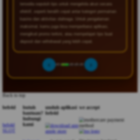
mereka, seperti beralih antara permainan kasino dan
aktivitas terkait olahraga, dengan panduan penggunaan
yang aman. Tips lain termasuk memeriksa pembaruan
permainan atau memanfaatkan tips untuk memastikan
proses deposit dan penarikan semakin cepat. Dengan
beragam tips ini, pengguna bisa maksimalkan
pengalaman mereka dan dapatkan keseruan bermain
online games di platform ini.
‹
›
Back to top
beb4d
butuh
unduh aplikasi
we accept
bantuan?
beb4d
hubungi
kami
beb4d