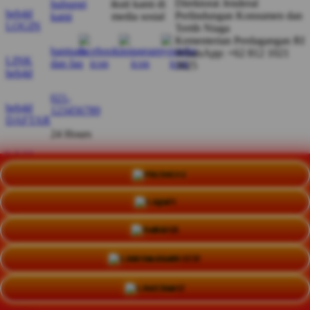
SLOT
Direktorat Jenderal
hubungi
ikuti kami di
beb4d
Perlindungan Konsumen dan
kami
media sosial
LOGIN
Tertib Niaga
Kementerian Perdagangan RI
bantuan
WhatsApp: +62 812 1021
LINK
dan faq
3625
beb4d
021-
beb4d
123456789
DAFTAR
24 Hours
PROMO
beb4d
LINK
LOGIN
DAFTAR
DAFTAR
beb4d
LINK ALTERNATIF
beb4d
LIVE CHAT
TOGEL