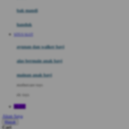
Mini Monkey
Moby
bak mandi
Momami
handuk
Mothercare
SITUS SLOT
Mustela
ayunan dan walker bayi
My Buddy Tag
My K
alas bermain anak bayi
N
mainan anak bayi
Naif
mothercare toys
Nike
elc toys
Nordic Natural
SLOT
Nuby
Akun Saya
Nuna
Masuk
Cari