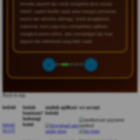
mereka, seperti beralih antara permainan kasino dan
aktivitas terkait olahraga, dengan panduan penggunaan
yang aman. Tips lain termasuk memeriksa pembaruan
permainan atau memanfaatkan tips untuk memastikan
proses deposit dan penarikan semakin cepat. Dengan
beragam tips ini, pengguna bisa maksimalkan
pengalaman mereka dan dapatkan keseruan bermain
online games di platform ini.
‹
›
Back to top
beb4d
butuh
unduh aplikasi
we accept
bantuan?
beb4d
hubungi
kami
beb4d