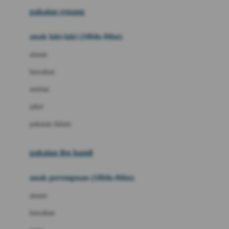
Buggygear
pakaian renang
Bumkins
anak laki-laki (18bln-8thn)
C
atasan
Cetaphil
bawahan
Chicco
setelan
Childlife
jaket
Clevamama
pakaian dalam
Cocolatte
Cottonseeds
pakaian ibu hamil
Cozy N Safe
anak perempuan (18bln-8thn)
Crane
atasan
Cybex
bawahan
D