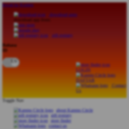
lewati ke Konten
download apps
download app from:
gift registry
Bahasa
ID
LOGIN
DAFTAR
Contact
Us
Toggle Nav
about Kanmo Circle
gift registry
store finder
contact us