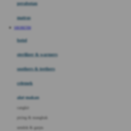
perabotan
Happy Tummy
Hauck
matras
Havaianas
SBOBET88
Hegen
botol
Hot Wheels
sterilizer & warmers
Hybrid
soothers & teethers
I
Inlacta DHA
celemek
Interlac
alat makan
Ivenet
cangkir
J
piring & mangkuk
Jack N Jill
sendok & garpu