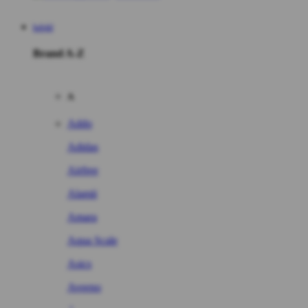
beb4d
Brand A-Z
A
Addo
Adidas
Airfree
Alamii
Amara
Aqua Scale
Asics
Aveeno