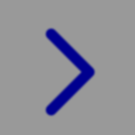
Twistshake
TY Toys
U
V
Veja
Vitaflow
Vtech
W
Waterland
Wellness