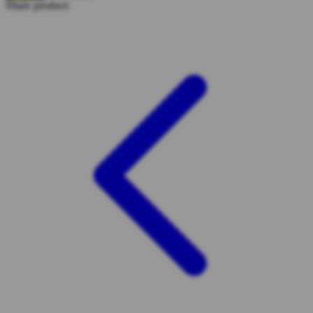
Share product:
Squishmallows
Starbooks
Stick-O
Stokke
Sudocrem
Sumimo
Sunnylife
Sun-Staches
Swimava
T
Tommee Tippee
Trunki
Tutti Bambini