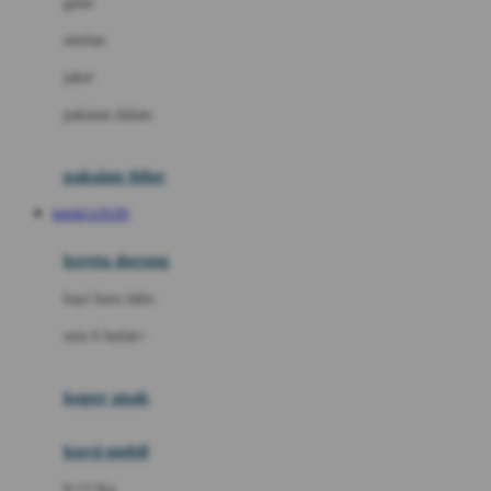
gaun
Dae Organics
setelan
Docare
jaket
Doona
pakaian dalam
Down To Earth
Drew
pakaian tidur
Dr. Brown's
beb4d LOGIN
E
kereta dorong
ELC
bayi baru lahir
Ergobaby
usia 6 bulan+
Expert Care
koper anak
Ezyroller
kursi mobil
F
0-13 Kg