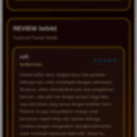
permainan meja demi meningkatkan pengalaman
Platform ini menyediakan beragam pilihan permainan,
keputusan yang lebih hati-hati. Untuk memaksimalkan
bermain Anda. Anda dapat memilih permainan dengan
baik kasino seperti slots dan bingo, atau permainan
pengalaman bermain, pengguna dapat mengakses
poin tinggi atau bahkan menerapkan strategi untuk
meja, bahkan sports-related gaming juga tersedia.
sepuluh tips untuk manajemen akun, seperti beralih
bingo dan taruhan olahraga seperti menganalisis
Misalnya, kamu dapat memilih untuk menavigasi
dengan cepat antara kategori kasino dan aktivitas
REVIEW beb4d
peringkatnya agar keputusan lebih tepat. Plattform ini
berbagai kategori permainan dengan mudah, atau
olahraga, disertai panduan penggunaan yang aman.
juga membekali pengguna dengan sepuluh tips untuk
Testimoni Pemain beb4d.
mencoba fitur terbaru di sekian banyak pilihan slot yang
Selain itu, platform menawarkan tips aplikasi dan
mengelola akun mereka, contohnya dengan beralih
tersedia secara gratis. Sebagai anggota baru, kamu
strategi khusus untuk akses baik mobile maupun
cepat antara kategori permainan kasino dan aktivitas
bisa mempelajari strategi dasar untuk mengelola
desktop. Sebagai contoh, pengguna dapat
sports, serta panduan penggunaan yang aman. Anda
dina
akunmu dengan efektif, seperti tips deposit dan
memanfaatkan alat akun untuk melacak permainan dan
bisa mengikuti tips untuk melakukan deposit dan
penarikan yang cepat selain itu, kamu juga dapat
poin.
Verified User
penarikan yang lebih cepat,atau memeriksa pembaruan
memperoleh poin sebagai hadiah atas aktivitas kamu
permainan terbaru. Secara keseluruhan, platform ini
dan bahkan merangking akunmu dengan berhasil
bertujuan untuk memfasilitasi pengalaman bermain
memainkan berbagai jenis permainan. Platform ini juga
yang mudah dan menyenangkan melalui berbagai tips.
memberikan panduan penggunaan yang aman dan
mudah dipahami agar kamu dapat memaksimalkan
pengalaman bermain di seluruh kategori yang
ditawarkan.