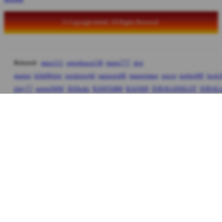
SITUS
beb4d
© Copyright beb4d. All Rights Reserved.
Related:
mpo111
gatotkaca138
mutu777
slot
master
klik88slot
totoking4d
sapporo88
mastermpo
gacor
probet88
luck
play77
surga5000
303hoki
RANTAI88
RAJA99
JURAGANSLOT
JURAG