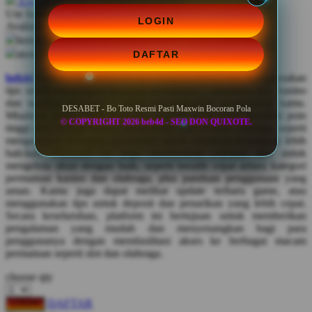
Earn
1.000.000
-
100.000.000
Bonus
Use Installment Options from
.
Laarn more
LOGIN
Q
Available for :
home delivery
QV Baby
store pickup
DAFTAR
beb4d
Setelah mendaftar sebagai anggota, kamu bisa menggunakan
R
tips untuk menavigasi beragam permainan – misalnya slot, kasino
dan taruhan olahraga – untuk meningkatkan pengalaman kamu.
Real Shades
DESABET - Bo Toto Resmi Pasti Maxwin Bocoran Pola
Misalnya, kamu dapat mencoba memilih game yang memiliki poin
© COPYRIGHT 2026 beb4d - SEO DON QUIXOTE.
tinggi atau strategi khusus untuk bingo dan taruhan olahraga, seperti
Red Castle
menganalisis peringkat permainan untuk membuat keputusan lebih
hati-hati. Platform ini juga memberikan sepuluh tips untuk
Ribbon Madness
mengelola akun dengan baik, seperti beralih cepat antara kategori
permainan kasino dan olahraga, plus panduan penggunaan yang
S
aman. Kamu juga dapat melihat update terbaru game, atau
menggunakan tips untuk deposit dan penarikan yang lebih cepat.
Sebamed
Secara keseluruhan, platform ini bertujuan untuk memberikan
pengalaman yang mudah dan menyenangkan bagi para
Silver Cross
penggunanya dengan memfasilitasi akses ke berbagai macam
permainan seperti slot dan olahraga.
Simply Idea
choose qty
Skip Hop
DAFTAR
LOGIN
Spectra