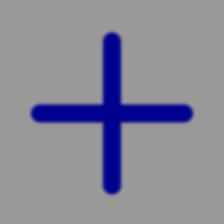
X
Xootz
Y
Yamatoya
Z
Zaxy
Zoggs
0-9
4Moms
59S