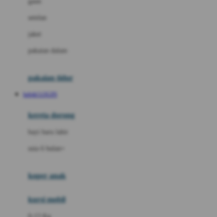
gaun
Dae Organics
setelan
Docare
jaket
Doona
pakaian dalam
Down To Earth
Drew
pakaian tidur
Dr. Brown's
beb4d LOGIN
E
kereta dorong
ELC
bayi baru lahir
Ergobaby
usia 6 bulan+
Expert Care
koper anak
Ezyroller
kursi mobil
F
0-13 Kg