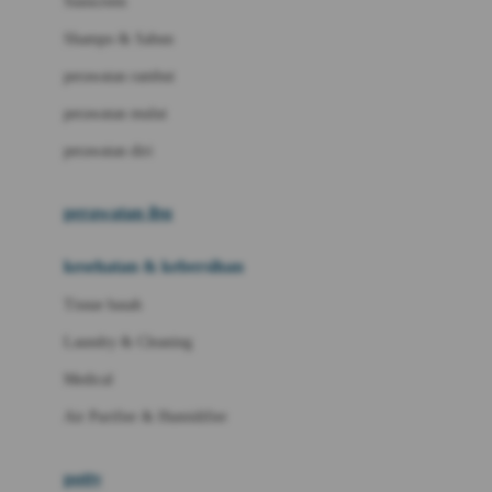
Sunscreen
London Taxi
Shampo & Sabun
Love To Dream
perawatan rambut
perawatan mulut
M
perawatan diri
Magformers
Mama's Choice
perawatan ibu
Mamas&Papas
kesehatan & kebersihan
Mamaway
Tissue basah
Maxi Cosi
Laundry & Cleaning
Megabloks
Medical
Micro
Air Purifier & Humidifier
MiDeer
Mimi & Lula
potty