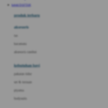
Awan
beb4d DAFTAR
Azetabio
produk terbaru
B
aksesoris
Baabaasheepz
tas
Babiators
kacamata
Baby Dove
aksesoris rambut
Baby Jogger
Baby Rovega
kebutuhan bayi
Babybee
pakaian tidur
Banana Boat
set & terusan
Banz
piyama
Barbie
bodysuits
Beaba