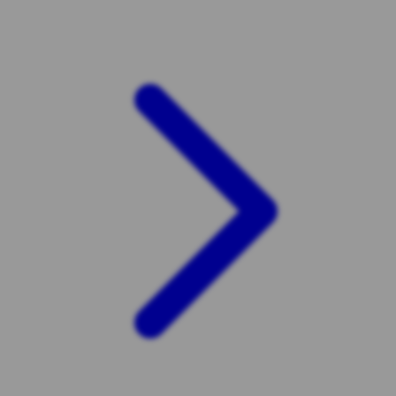
Twistshake
TY Toys
U
V
Veja
Vitaflow
Vtech
W
Waterland
Wellness