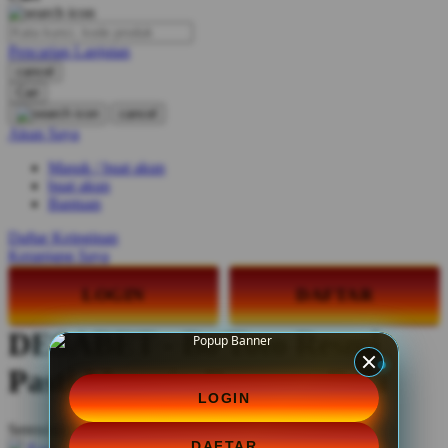
O
Pencarian Lanjutan
Oh Ma Grain
cancel
Okiedog
Cari
cancel
P
Akun Saya
Masuk / buat akun
Peachy
buat akun
Phil & Ted's
Bantuan
Philips Avent
Daftar Keinginan
Keranjang Saya
Pigeon
LOGIN
DAFTAR
Playgro
DESABET - Bo Toto Resmi
Poled Global
Pasti Maxwin Bocoran Pola
Ponycycle
LOGIN
Puma
Serendah
Rp 10.000
Pureats
DAFTAR