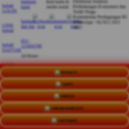
SLOT
Direktorat Jenderal
hubungi
ikuti kami di
beb4d
Perlindungan Konsumen dan
kami
media sosial
LOGIN
Tertib Niaga
Kementerian Perdagangan RI
bantuan
WhatsApp: +62 812 1021
LINK
dan faq
3625
beb4d
021-
beb4d
123456789
DAFTAR
24 Hours
PROMO
beb4d
LINK
LOGIN
DAFTAR
DAFTAR
beb4d
LINK ALTERNATIF
beb4d
LIVE CHAT
TOGEL