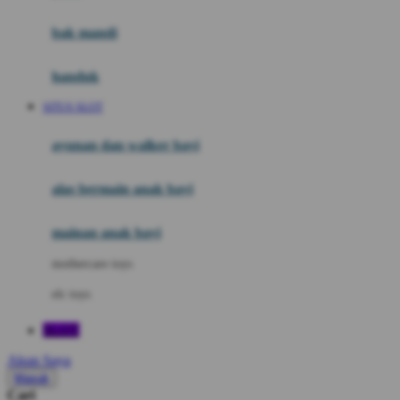
Mini Monkey
Moby
bak mandi
Momami
handuk
Mothercare
SITUS SLOT
Mustela
ayunan dan walker bayi
My Buddy Tag
My K
alas bermain anak bayi
N
mainan anak bayi
Naif
mothercare toys
Nike
elc toys
Nordic Natural
SLOT
Nuby
Akun Saya
Nuna
Masuk
Cari