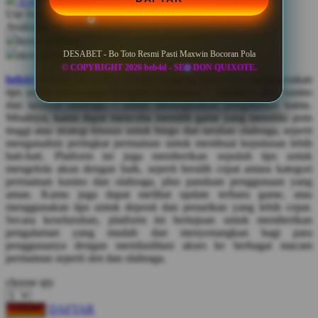
Earn
1.000.000
-
100.000.000
Bonus
Use Installment Options from
.
Laarn more
Q
Available for :
home delivery
QV Baby
DESABET - Bo Toto Resmi Pasti Maxwin Bocoran Pola
store pickup
© COPYRIGHT 2026 beb4d - SEO DON QUIXOTE.
beb4d
Setelah mendaftar sebagai anggota, kamu bisa menggunakan
R
tips untuk menavigasi beragam permainan – misalnya slot, kasino
dan taruhan olahraga – untuk meningkatkan pengalaman kamu.
Real Shades
Misalnya, kamu dapat mencoba memilih game yang memiliki poin
tinggi atau strategi khusus untuk bingo dan taruhan olahraga, seperti
Red Castle
menganalisis peringkat permainan untuk membuat keputusan lebih
hati-hati. Platform ini juga memberikan sepuluh tips untuk
Ribbon Madness
mengelola akun dengan baik, seperti beralih cepat antara kategori
permainan kasino dan olahraga, plus panduan penggunaan yang
S
aman. Kamu juga dapat melihat update terbaru game, atau
menggunakan tips untuk deposit dan penarikan yang lebih cepat.
Sebamed
Secara keseluruhan, platform ini bertujuan untuk memberikan
pengalaman yang mudah dan menyenangkan bagi para
Silver Cross
penggunanya dengan memfasilitasi akses ke berbagai macam
permainan seperti slot dan olahraga.
Simply Idea
choose qty
Skip Hop
DAFTAR
LOGIN
Spectra