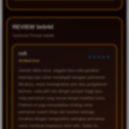
permainan meja demi meningkatkan pengalaman
Platform ini menyediakan beragam pilihan permainan,
keputusan yang lebih hati-hati. Untuk memaksimalkan
bermain Anda. Anda dapat memilih permainan dengan
baik kasino seperti slots dan bingo, atau permainan
pengalaman bermain, pengguna dapat mengakses
poin tinggi atau bahkan menerapkan strategi untuk
meja, bahkan sports-related gaming juga tersedia.
sepuluh tips untuk manajemen akun, seperti beralih
bingo dan taruhan olahraga seperti menganalisis
Misalnya, kamu dapat memilih untuk menavigasi
dengan cepat antara kategori kasino dan aktivitas
REVIEW beb4d
peringkatnya agar keputusan lebih tepat. Plattform ini
berbagai kategori permainan dengan mudah, atau
olahraga, disertai panduan penggunaan yang aman.
juga membekali pengguna dengan sepuluh tips untuk
Testimoni Pemain beb4d.
mencoba fitur terbaru di sekian banyak pilihan slot yang
Selain itu, platform menawarkan tips aplikasi dan
mengelola akun mereka, contohnya dengan beralih
tersedia secara gratis. Sebagai anggota baru, kamu
strategi khusus untuk akses baik mobile maupun
cepat antara kategori permainan kasino dan aktivitas
bisa mempelajari strategi dasar untuk mengelola
desktop. Sebagai contoh, pengguna dapat
sports, serta panduan penggunaan yang aman. Anda
dina
akunmu dengan efektif, seperti tips deposit dan
memanfaatkan alat akun untuk melacak permainan dan
★★★★★
bisa mengikuti tips untuk melakukan deposit dan
Verified User
penarikan yang cepat selain itu, kamu juga dapat
poin.
penarikan yang lebih cepat,atau memeriksa pembaruan
memperoleh poin sebagai hadiah atas aktivitas kamu
Setelah daftr, pengguna bisa memanfaatkan tips untuk
permainan terbaru. Secara keseluruhan, platform ini
dan bahkan merangking akunmu dengan berhasil
menjelajahi berbagai macam permainan seperti digital
bertujuan untuk memfasilitasi pengalaman bermain
memainkan berbagai jenis permainan. Platform ini juga
slots, bingo, atau table games. Misalnya, coba cari
yang mudah dan menyenangkan melalui berbagai tips.
memberikan panduan penggunaan yang aman dan
permainan yang menawarkan poin tinggi agar
mudah dipahami agar kamu dapat memaksimalkan
pengalaman lebih optimal. Platform ini juga
pengalaman bermain di seluruh kategori yang
menyediakan strategi untuk bermain taruhan olahraga
ditawarkan.
efektif, misalnya dengan menganalisis peringkat
permainan untuk membuat keputusan lebih bijaksana.
Pengguna dapat dengan mudah mengelola akun