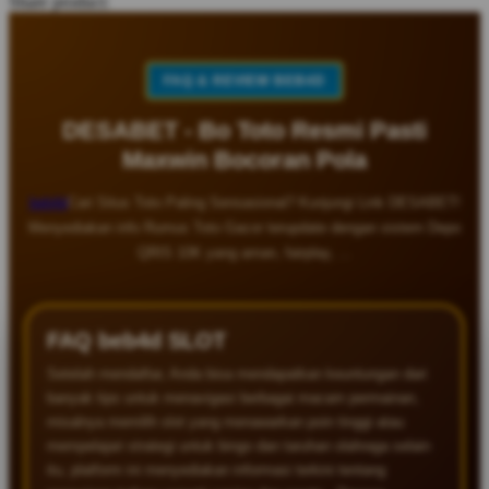
Share product:
FAQ & REVIEW BEB4D
DESABET - Bo Toto Resmi Pasti
Maxwin Bocoran Pola
beb4d
Cari Situs Toto Paling Sensasional? Kunjungi Link DESABET!
Menyediakan info Rumus Toto Gacor terupdate dengan sistem Depo
QRIS 10K yang aman, fairplay, ...
FAQ beb4d SLOT
Setelah mendaftar, Anda bisa mendapatkan keuntungan dari
banyak tips untuk menavigasi berbagai macam permainan,
misalnya memilih slot yang menawarkan poin tinggi atau
mempelajari strategi untuk bingo dan taruhan olahraga selain
itu, platform ini menyediakan informasi terkini tentang