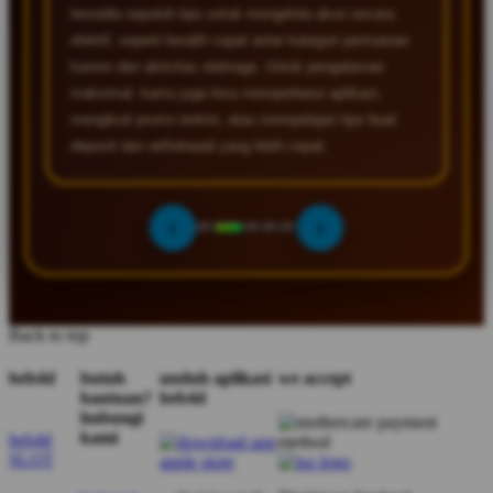
‹
›
Back to top
beb4d
butuh
unduh aplikasi
we accept
bantuan?
beb4d
hubungi
kami
beb4d