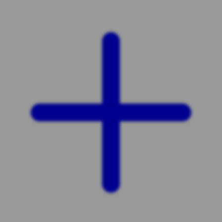
X
Xootz
Y
Yamatoya
Z
Zaxy
Zoggs
0-9
4Moms
59S