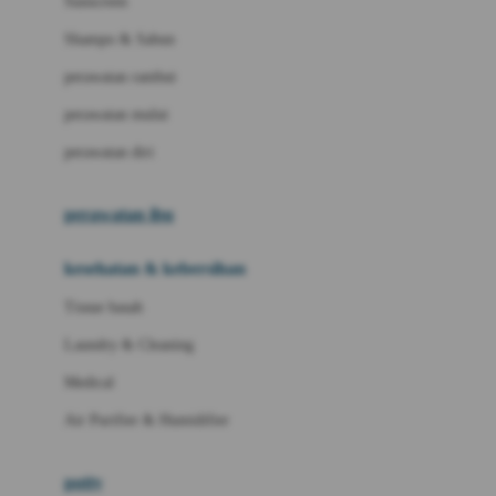
Sunscreen
London Taxi
Shampo & Sabun
Love To Dream
perawatan rambut
perawatan mulut
M
perawatan diri
Magformers
Mama's Choice
perawatan ibu
Mamas&Papas
kesehatan & kebersihan
Mamaway
Tissue basah
Maxi Cosi
Laundry & Cleaning
Megabloks
Medical
Micro
Air Purifier & Humidifier
MiDeer
Mimi & Lula
potty