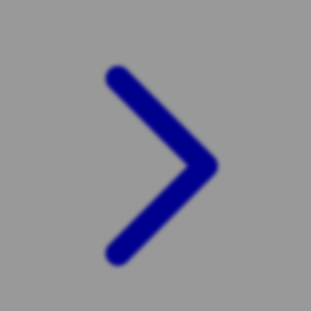
Twistshake
TY Toys
U
V
Veja
Vitaflow
Vtech
W
Waterland
Wellness