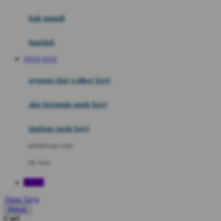
Mini Monkey
Moby
bak mandi
Momami
handuk
Mothercare
SITUS SLOT
Mustela
ayunan dan walker bayi
My Buddy Tag
My K
alas bermain anak bayi
N
mainan anak bayi
Naif
mothercare toys
Nike
elc toys
Nordic Natural
SLOT
Nuby
Akun Saya
Nuna
Masuk
Cari