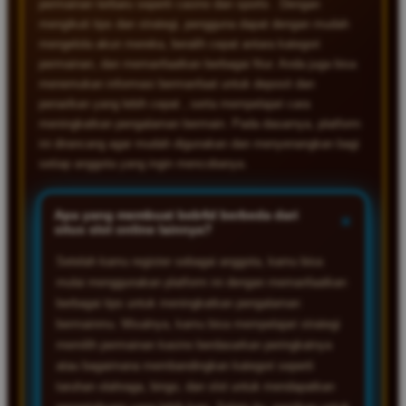
permainan terbaru seperti casino dan sports . Dengan
mengikuti tips dan strategi, pengguna dapat dengan mudah
mengelola akun mereka, beralih cepat antara kategori
permainan, dan memanfaatkan berbagai fitur. Anda juga bisa
menemukan informasi bermanfaat untuk deposit dan
penarikan yang lebih cepat , serta mempelajari cara
meningkatkan pengalaman bermain. Pada dasarnya, platform
ini dirancang agar mudah digunakan dan menyenangkan bagi
setiap anggota yang ingin mencobanya.
Apa yang membuat beb4d berbeda dari
+
situs slot online lainnya?
Setelah kamu register sebagai anggota, kamu bisa
mulai menggunakan platform ini dengan memanfaatkan
berbagai tips untuk meningkatkan pengalaman
bermainmu. Misalnya, kamu bisa mempelajari strategi
memilih permainan kasino berdasarkan peringkatnya
atau bagaimana membandingkan kategori seperti
taruhan olahraga, bingo, dan slot untuk mendapatkan