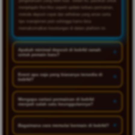
pengetahuam yang lebih luas. Selain itu, pastikan untuk
menjelajahi fitur-fitur seperti update terbaru permainan,
metode deposit cepat dan withdraw yang aman serta
tips manajemen poin sehingga kamu bisa
memaksimalkan keuntungan di dalam platform ini.
Apakah minimal deposit di beb4d ramah
+
untuk pemain baru?
Setelah register sebagai anggota, kamu bisa langsung
menjelajahi berbagai hiburan seru mulai dari slot, bingo,
Event apa saja yang biasanya tersedia di
+
beb4d?
roulette, taruhan olahraga, kasino live, hingga
permainan meja. Gunakan tips navigasi yang tersedia
Setelah registrasi selesai, anggota dapat
untuk beralih antar kategori dengan mudah sesuai
memanfaatkan tips untuk menjelajahi berbagai macam
Mengapa variasi permainan di beb4d
minatmu. Proses deposit dan penarikan cepat juga
+
menjadi salah satu keunggulannya?
permainan seperti slot dan permainan meja, misalnya,
didukung agar manajemen akun lebih praktis sepanjang
dengan memilih permainan yang menawarkan poin
hari. Jangan lupa cek pembaruan permainan terbaru
Setelah mendaftar dan menjadi anggota, bisa Anda
tinggi. Platform ini juga menyediakan strategi untuk
untuk meraih pengalaman optimal dan poin tinggi.
gunakan tips untuk menjelajahi berbagai jenis
+
penggunaan efektif bingo dan taruhan olahraga, seperti
Bagaimana cara memulai bermain di beb4d?
permainan, misalnya untuk menavigasi slot atau
menganalisis peringkat permainan untuk membuat