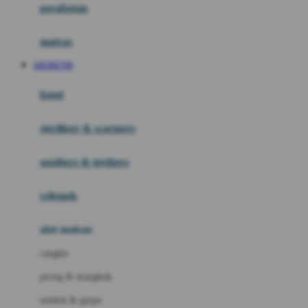
perabotan
Happy Tummy
Hauck
matras
Havaianas
SBOBET88
Hegen
botol
Hot Wheels
sterilizer & warmers
Hybrid
soothers & teethers
I
Inlacta DHA
celemek
Interlac
alat makan
Ivenet
cangkir
J
piring & mangkuk
Jack N Jill
sendok & garpu