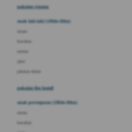
Buggygear
pakaian renang
Bumkins
anak laki-laki (18bln-8thn)
C
atasan
Cetaphil
bawahan
Chicco
setelan
Childlife
jaket
Clevamama
pakaian dalam
Cocolatte
Cottonseeds
pakaian ibu hamil
Cozy N Safe
anak perempuan (18bln-8thn)
Crane
atasan
Cybex
bawahan
D