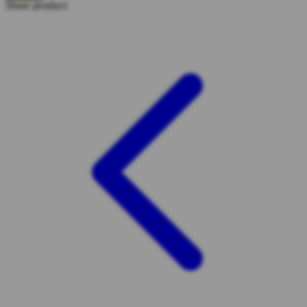
Share product:
Squishmallows
Starbooks
Stick-O
Stokke
Sudocrem
Sumimo
Sunnylife
Sun-Staches
Swimava
T
Tommee Tippee
Trunki
Tutti Bambini