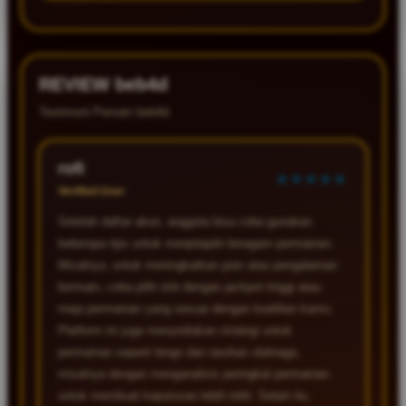
permainan meja demi meningkatkan pengalaman
Platform ini menyediakan beragam pilihan permainan,
keputusan yang lebih hati-hati. Untuk memaksimalkan
bermain Anda. Anda dapat memilih permainan dengan
baik kasino seperti slots dan bingo, atau permainan
pengalaman bermain, pengguna dapat mengakses
poin tinggi atau bahkan menerapkan strategi untuk
meja, bahkan sports-related gaming juga tersedia.
sepuluh tips untuk manajemen akun, seperti beralih
bingo dan taruhan olahraga seperti menganalisis
Misalnya, kamu dapat memilih untuk menavigasi
dengan cepat antara kategori kasino dan aktivitas
REVIEW beb4d
peringkatnya agar keputusan lebih tepat. Plattform ini
berbagai kategori permainan dengan mudah, atau
olahraga, disertai panduan penggunaan yang aman.
juga membekali pengguna dengan sepuluh tips untuk
Testimoni Pemain beb4d.
mencoba fitur terbaru di sekian banyak pilihan slot yang
Selain itu, platform menawarkan tips aplikasi dan
mengelola akun mereka, contohnya dengan beralih
tersedia secara gratis. Sebagai anggota baru, kamu
strategi khusus untuk akses baik mobile maupun
cepat antara kategori permainan kasino dan aktivitas
bisa mempelajari strategi dasar untuk mengelola
desktop. Sebagai contoh, pengguna dapat
dina
sports, serta panduan penggunaan yang aman. Anda
akunmu dengan efektif, seperti tips deposit dan
memanfaatkan alat akun untuk melacak permainan dan
★★★★★
bisa mengikuti tips untuk melakukan deposit dan
Verified User
penarikan yang cepat selain itu, kamu juga dapat
poin.
penarikan yang lebih cepat,atau memeriksa pembaruan
memperoleh poin sebagai hadiah atas aktivitas kamu
Setelah daftr, pengguna bisa memanfaatkan tips untuk
permainan terbaru. Secara keseluruhan, platform ini
dan bahkan merangking akunmu dengan berhasil
menjelajahi berbagai macam permainan seperti digital
bertujuan untuk memfasilitasi pengalaman bermain
memainkan berbagai jenis permainan. Platform ini juga
slots, bingo, atau table games. Misalnya, coba cari
yang mudah dan menyenangkan melalui berbagai tips.
memberikan panduan penggunaan yang aman dan
permainan yang menawarkan poin tinggi agar
mudah dipahami agar kamu dapat memaksimalkan
pengalaman lebih optimal. Platform ini juga
pengalaman bermain di seluruh kategori yang
menyediakan strategi untuk bermain taruhan olahraga
ditawarkan.
efektif, misalnya dengan menganalisis peringkat
permainan untuk membuat keputusan lebih bijaksana.
Pengguna dapat dengan mudah mengelola akun