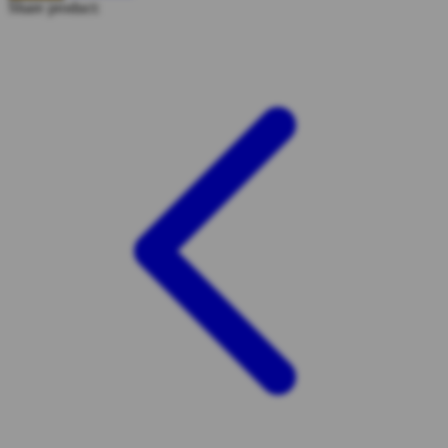
Share product:
Squishmallows
Starbooks
Stick-O
Stokke
Sudocrem
Sumimo
Sunnylife
Sun-Staches
Swimava
T
Tommee Tippee
Trunki
Tutti Bambini