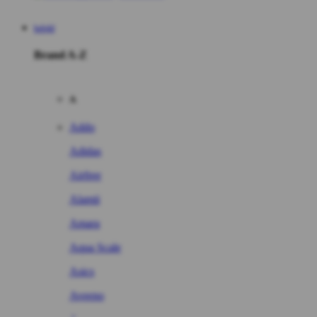
beb4d
Brand A-Z
A
Addo
Adidas
Airfree
Alamii
Amara
Aqua Scale
Asics
Aveeno