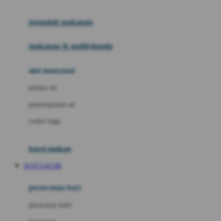
Joie
pengolah makanan
Joolz
Jujube
makanan & multivitamin
K
alat menyusui
Kiddycuts
pompa asi
Kumon
penyimpanan asi
L
cooler bags
Leapfrog
kursi makan
Leclerc
SLOT GACOR
Lee Vierra
Lillebaby
perawatan bayi
Little Bird Told Me
perawatan kulit
Little Miss Janis