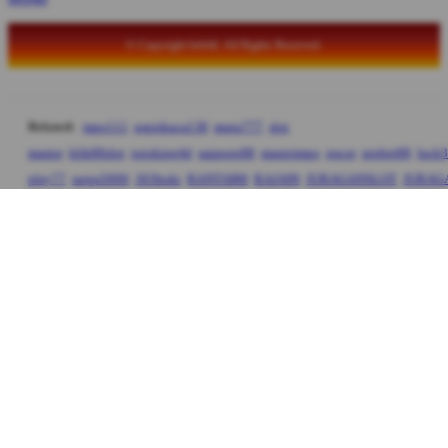
SITUS
beb4d
© Copyright beb4d. All Rights Reserved.
Related:
mpo111
gatotkaca138
mutu777
slot
master
klik88slot
totoking4d
sapporo88
mastermpo
gacor
probet88
luck
play77
surga5000
303hoki
RANTAI88
RAJA99
JURAGANSLOT
JURAG