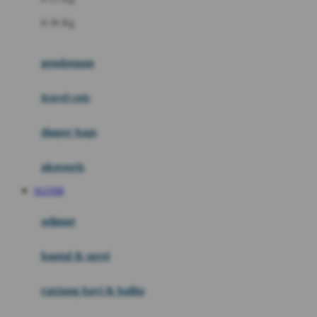
Felt So Sweet
0-36 Kg
Fisher Price
Flipper
gendongan
Friends Of Sally
travel cots
G
diaper bags
Gb
Geko
aksesoris
Graco
SLOT88
Gund
selimut
H
bantal & sprei
Habbie
Haenim
ranjang bayi & balita
Happy Horse