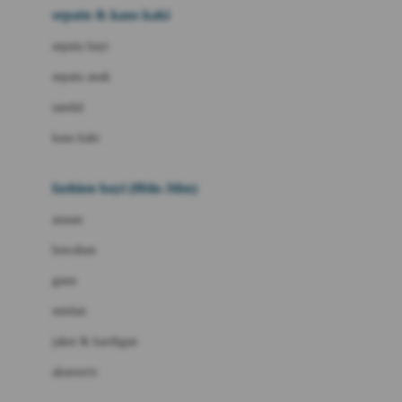
Beauty Barn
sepatu & kaus kaki
Bio Oil
sepatu bayi
Biolane
sepatu anak
Bite Fighters
sandal
Bizzi Growin
kaus kaki
Blackmores
fashion bayi (0bln-3thn)
Blooming Marvellous
atasan
Bonnels
bawahan
Bravado
gaun
Bruder
setelan
Brush Baby
jaket & kardigan
Buds Organics
aksesoris
Bugaboo