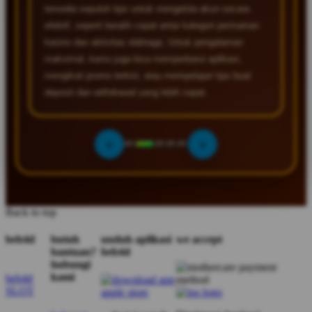
mereka, seperti beralih antara permainan kasino dan
aktivitas terkait olahraga, dengan panduan penggunaan
yang aman. Tips lain termasuk memeriksa pembaruan
permainan atau memanfaatkan tips untuk memastikan
proses deposit dan penarikan semakin cepat. Dengan
beragam tips ini, pengguna bisa maksimalkan
pengalaman mereka dan dapatkan keseruan bermain
online games di platform ini.
‹
›
Back to top
beb4d
butuh
unduh aplikasi
we accept
bantuan?
beb4d
hubungi
kami
beb4d