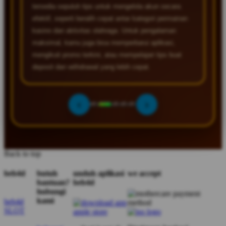
mereka, seperti beralih antara permainan kasino dan
aktivitas terkait olahraga, dengan panduan penggunaan
yang aman. Tips lain termasuk memeriksa pembaruan
permainan atau memanfaatkan tips untuk memastikan
proses deposit dan penarikan semakin cepat. Dengan
beragam tips ini, pengguna bisa maksimalkan
pengalaman mereka dan dapatkan keseruan bermain
online games di platform ini.
‹
›
Back to top
beb4d
butuh
unduh aplikasi
we accept
bantuan?
beb4d
hubungi
kami
beb4d