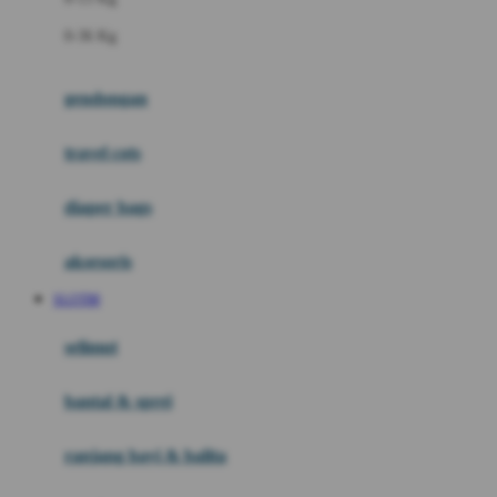
Felt So Sweet
0-36 Kg
Fisher Price
Flipper
gendongan
Friends Of Sally
travel cots
G
diaper bags
Gb
Geko
aksesoris
Graco
SLOT88
Gund
selimut
H
bantal & sprei
Habbie
Haenim
ranjang bayi & balita
Happy Horse