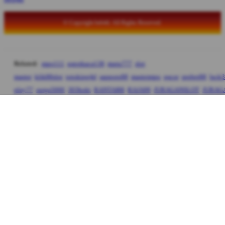
SITUS
beb4d
© Copyright beb4d. All Rights Reserved.
Related:
mpo111
gatotkaca138
mutu777
slot
master
klik88slot
totoking4d
sapporo88
mastermpo
gacor
probet88
luck
play77
surga5000
303hoki
RANTAI88
RAJA99
JURAGANSLOT
JURAG