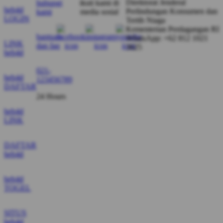
SLOT
Direktorat Jenderal
hubungi
ikuti kami di
beb4d
Perlindungan Konsumen dan
kami
media sosial
LOGIN
Tertib Niaga
Kementerian Perdagangan RI
bantuan
WhatsApp: +62 812 1021
LINK
dan faq
3625
beb4d
021-
beb4d
123456789
DAFTAR
24 Hours
beb4d
LINK
DAFTAR
beb4d
beb4d
TOGEL