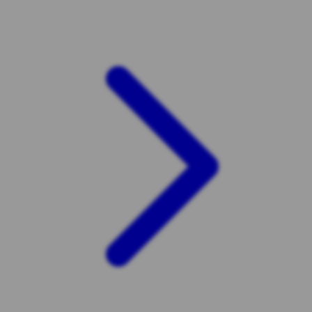
Twistshake
TY Toys
U
V
Veja
Vitaflow
Vtech
W
Waterland
Wellness