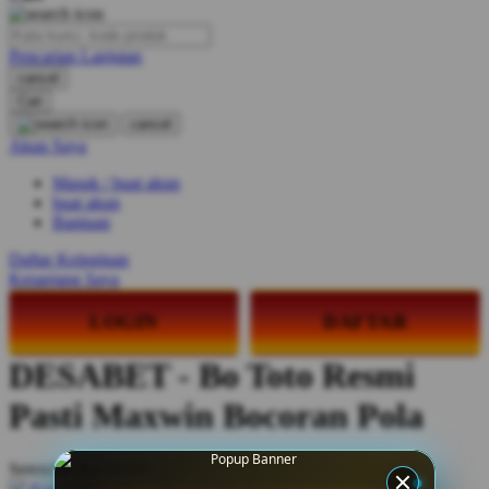
O
Pencarian Lanjutan
Oh Ma Grain
cancel
Okiedog
Cari
cancel
P
Akun Saya
Masuk / buat akun
Peachy
buat akun
Phil & Ted's
Bantuan
Philips Avent
Daftar Keinginan
Keranjang Saya
Pigeon
LOGIN
DAFTAR
Playgro
DESABET - Bo Toto Resmi
Poled Global
Pasti Maxwin Bocoran Pola
Ponycycle
Puma
Serendah
Rp 10.000
Pureats