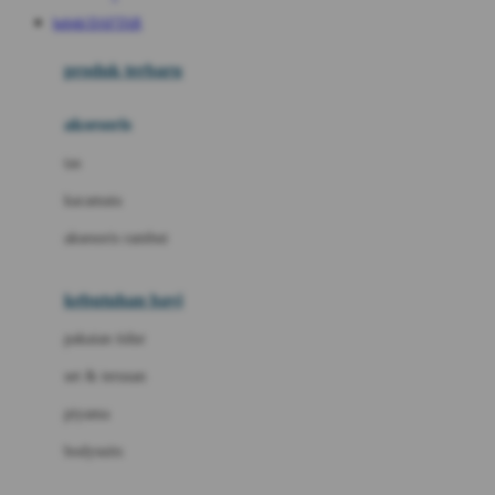
Awan
beb4d DAFTAR
Azetabio
produk terbaru
B
aksesoris
Baabaasheepz
tas
Babiators
kacamata
Baby Dove
aksesoris rambut
Baby Jogger
Baby Rovega
kebutuhan bayi
Babybee
pakaian tidur
Banana Boat
set & terusan
Banz
piyama
Barbie
bodysuits
Beaba