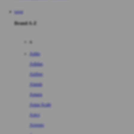
beb4d
Brand A-Z
A
Addo
Adidas
Airfree
Alamii
Amara
Aqua Scale
Asics
Aveeno