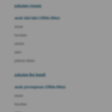
Buggygear
pakaian renang
Bumkins
anak laki-laki (18bln-8thn)
C
atasan
Cetaphil
bawahan
Chicco
setelan
Childlife
jaket
Clevamama
pakaian dalam
Cocolatte
Cottonseeds
pakaian ibu hamil
Cozy N Safe
anak perempuan (18bln-8thn)
Crane
atasan
Cybex
bawahan
D