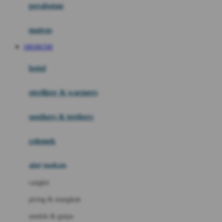
perabotan
Happy Tummy
Hauck
matras
Havaianas
SBOBET88
Hegen
botol
Hot Wheels
sterilizer & warmers
Hybrid
soothers & teethers
I
Inlacta DHA
celemek
Interlac
alat makan
Ivenet
cangkir
J
piring & mangkuk
Jack N Jill
sendok & garpu