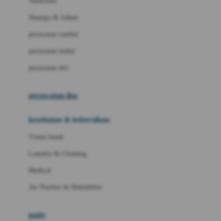
Sunscreen
London Taxi
Shampo & Sabun
Love To Dream
perawatan rambut
perawatan mulut
M
perawatan diri
Magformers
Mama's Choice
perawatan ibu
Mamas&Papas
kesehatan & kebersihan
Mamaway
Tissue basah
Maxi Cosi
Laundry & Cleaning
Megabloks
Medical
Micro
Air Purifier & Humidifier
MiDeer
Mimi & Lula
potty