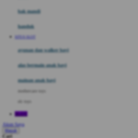
Mini Monkey
Moby
bak mandi
Momami
handuk
Mothercare
SITUS SLOT
Mustela
ayunan dan walker bayi
My Buddy Tag
My K
alas bermain anak bayi
N
mainan anak bayi
Naif
mothercare toys
Nike
elc toys
Nordic Natural
SLOT
Nuby
Akun Saya
Nuna
Masuk
Cari