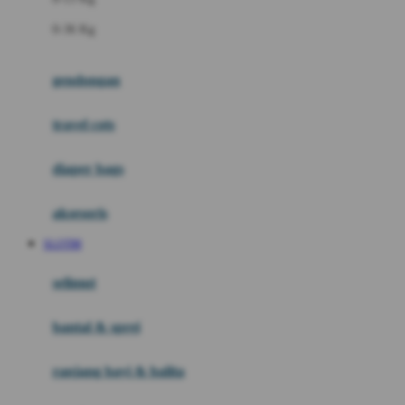
Felt So Sweet
0-36 Kg
Fisher Price
Flipper
gendongan
Friends Of Sally
travel cots
G
diaper bags
Gb
Geko
aksesoris
Graco
SLOT88
Gund
selimut
H
bantal & sprei
Habbie
Haenim
ranjang bayi & balita
Happy Horse