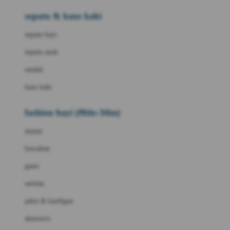
sepatu & kaus kaki
sepatu bayi
sepatu anak
sandal
kaus kaki
fashion bayi (0bln-3thn)
atasan
bawahan
gaun
setelan
jaket & kardigan
aksesoris