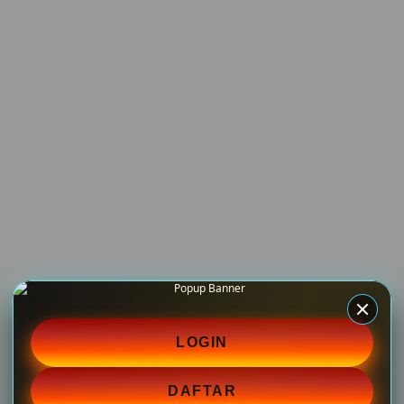
LOGIN
DAFTAR