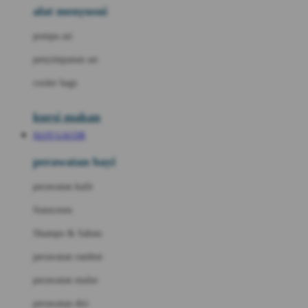
alat menyusui
pompa asi
penyimpanan asi
cooler bags
kursi makan
SLOT GACOR
perawatan bayi
perawatan kulit
Sunscreen
Shampo & Sabun
perawatan rambut
perawatan mulut
perawatan diri