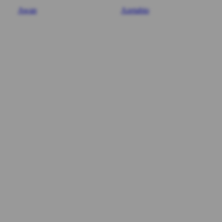
Awan
Azetabio