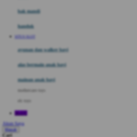
Mini Monkey
Moby
bak mandi
Momami
handuk
Mothercare
SITUS SLOT
Mustela
ayunan dan walker bayi
My Buddy Tag
My K
alas bermain anak bayi
N
mainan anak bayi
Naif
mothercare toys
Nike
elc toys
Nordic Natural
SLOT
Nuby
Akun Saya
Nuna
Masuk
Cari