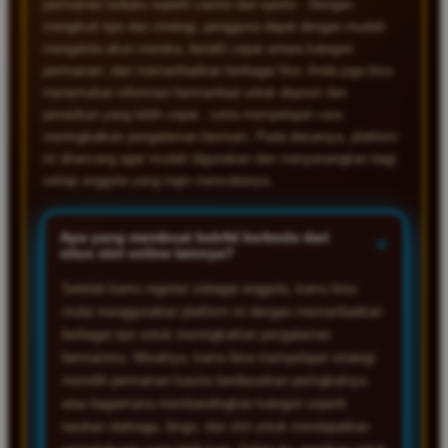
permainan terbaru seperti casino dan sports . Dengan
mengikuti tips dan strategi, pengguna dapat dengan mudah
mengelola akun mereka, beralih cepat antara kategori
permainan, dan memanfaatkan berbagai fitur. Anda juga bisa
menemukan informasi bermanfaat untuk deposit dan
penarikan yang lebih cepat , serta mempelajari cara
meningkatkan pengalaman bermain. Pada dasarnya, platform
ini dirancang agar mudah digunakan dan menyenangkan bagi
setiap anggota yang ingin mencobanya.
Apa yang membuat beb4d berbeda dari
+
situs slot online lainnya?
Setelah kamu register sebagai anggota, kamu bisa
mulai menggunakan platform ini dengan memanfaatkan
berbagai tips untuk meningkatkan pengalaman
bermainmu. Misalnya, kamu bisa mempelajari strategi
memilih permainan kasino berdasarkan peringkatnya
atau bagaimana membandingkan kategori seperti
taruhan olahraga, bingo, dan slot untuk mendapatkan