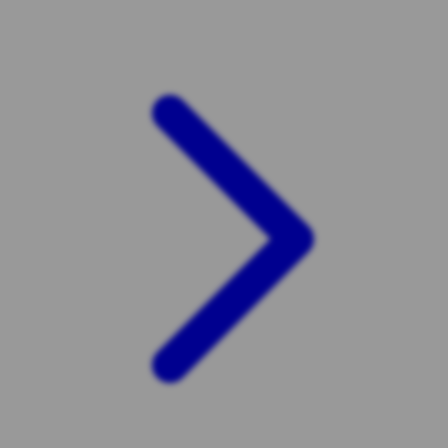
Twistshake
TY Toys
U
V
Veja
Vitaflow
Vtech
W
Waterland
Wellness