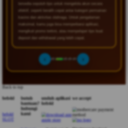
mereka, seperti beralih antara permainan kasino dan
aktivitas terkait olahraga, dengan panduan penggunaan
yang aman. Tips lain termasuk memeriksa pembaruan
permainan atau memanfaatkan tips untuk memastikan
proses deposit dan penarikan semakin cepat. Dengan
beragam tips ini, pengguna bisa maksimalkan
pengalaman mereka dan dapatkan keseruan bermain
online games di platform ini.
‹
›
Back to top
beb4d
butuh
unduh aplikasi
we accept
bantuan?
beb4d
hubungi
kami
beb4d