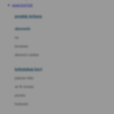
Awan
beb4d DAFTAR
Azetabio
produk terbaru
B
aksesoris
Baabaasheepz
tas
Babiators
kacamata
Baby Dove
aksesoris rambut
Baby Jogger
Baby Rovega
kebutuhan bayi
Babybee
pakaian tidur
Banana Boat
set & terusan
Banz
piyama
Barbie
bodysuits
Beaba