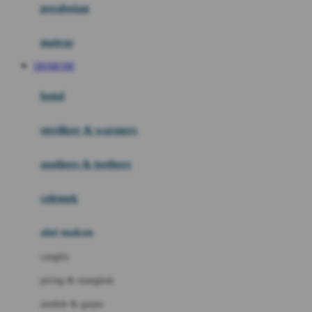
perabotan
Happy Tummy
Hauck
matras
Havaianas
SBOBET88
Hegen
botol
Hot Wheels
sterilizer & warmers
Hybrid
soothers & teethers
I
Inlacta DHA
celemek
Interlac
alat makan
Ivenet
cangkir
J
piring & mangkuk
Jack N Jill
sendok & garpu