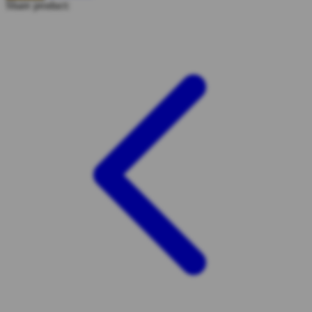
Share product:
Squishmallows
Starbooks
Stick-O
Stokke
Sudocrem
Sumimo
Sunnylife
Sun-Staches
Swimava
T
Tommee Tippee
Trunki
Tutti Bambini