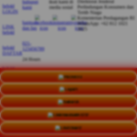
SLOT
Direktorat Jenderal
hubungi
ikuti kami di
beb4d
Perlindungan Konsumen dan
kami
media sosial
LOGIN
Tertib Niaga
Kementerian Perdagangan RI
bantuan
WhatsApp: +62 812 1021
LINK
dan faq
3625
beb4d
021-
beb4d
123456789
DAFTAR
24 Hours
PROMO
beb4d
LINK
LOGIN
DAFTAR
DAFTAR
beb4d
LINK ALTERNATIF
beb4d
LIVE CHAT
TOGEL