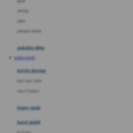
gaun
Dae Organics
setelan
Docare
jaket
Doona
pakaian dalam
Down To Earth
Drew
pakaian tidur
Dr. Brown's
beb4d LOGIN
E
kereta dorong
ELC
bayi baru lahir
Ergobaby
usia 6 bulan+
Expert Care
koper anak
Ezyroller
kursi mobil
F
0-13 Kg