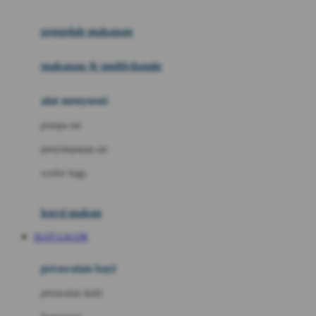
Joie
pengolah makanan
Joolz
Jujube
makanan & multivitamin
K
alat menyusui
Kiddycuts
pompa asi
Kumon
penyimpanan asi
L
cooler bags
Leapfrog
kursi makan
Leclerc
SLOT GACOR
Lee Vierra
Lillebaby
perawatan bayi
Little Bird Told Me
perawatan kulit
Little Miss Janis