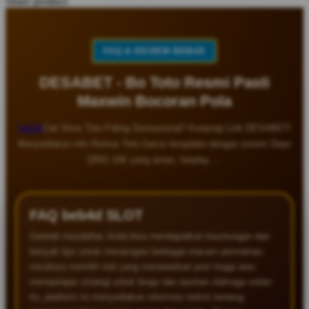
Share product:
FAQ & REVIEW BEB4D
DESABET - Bo Toto Resmi Pasti
Maxwin Bocoran Pola
beb4d
Cari Situs Toto Paling Sensasional? Kunjungi Link DESABET!
Menyediakan info Rumus Toto Gacor terupdate dengan sistem Depo
QRIS 10K yang aman, fairplay, ...
FAQ beb4d SLOT
Setelah mendaftar, Anda bisa mendapatkan keuntungan dari
banyak tips untuk menavigasi berbagai macam permainan,
misalnya memilih slot yang menawarkan poin tinggi atau
mempelajari strategi untuk bingo dan taruhan olahraga selain
itu, platform ini menyediakan informasi terkini tentang