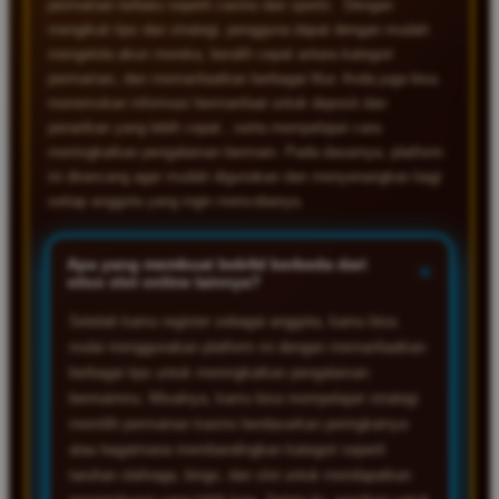
permainan terbaru seperti casino dan sports . Dengan
mengikuti tips dan strategi, pengguna dapat dengan mudah
mengelola akun mereka, beralih cepat antara kategori
permainan, dan memanfaatkan berbagai fitur. Anda juga bisa
menemukan informasi bermanfaat untuk deposit dan
penarikan yang lebih cepat , serta mempelajari cara
meningkatkan pengalaman bermain. Pada dasarnya, platform
ini dirancang agar mudah digunakan dan menyenangkan bagi
setiap anggota yang ingin mencobanya.
Apa yang membuat beb4d berbeda dari
+
situs slot online lainnya?
Setelah kamu register sebagai anggota, kamu bisa
mulai menggunakan platform ini dengan memanfaatkan
berbagai tips untuk meningkatkan pengalaman
bermainmu. Misalnya, kamu bisa mempelajari strategi
memilih permainan kasino berdasarkan peringkatnya
atau bagaimana membandingkan kategori seperti
taruhan olahraga, bingo, dan slot untuk mendapatkan