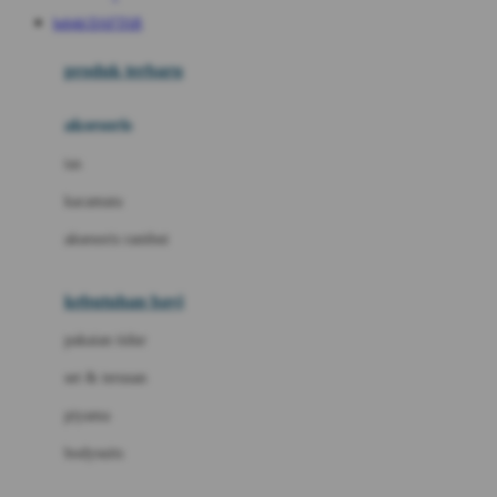
Awan
beb4d DAFTAR
Azetabio
produk terbaru
B
aksesoris
Baabaasheepz
tas
Babiators
kacamata
Baby Dove
aksesoris rambut
Baby Jogger
Baby Rovega
kebutuhan bayi
Babybee
pakaian tidur
Banana Boat
set & terusan
Banz
piyama
Barbie
bodysuits
Beaba