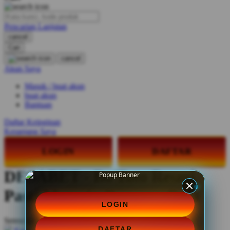
O
Pencarian Lanjutan
Oh Ma Grain
cancel
Okiedog
Cari
cancel
P
Akun Saya
Masuk / buat akun
Peachy
buat akun
Phil & Ted's
Bantuan
Philips Avent
Daftar Keinginan
Keranjang Saya
Pigeon
LOGIN
DAFTAR
Playgro
DESABET - Bo Toto Resmi
Poled Global
Pasti Maxwin Bocoran Pola
Ponycycle
LOGIN
Puma
Serendah
Rp 10.000
Pureats
DAFTAR